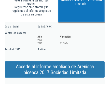
Arenisca Ibicenca 2017 Sociedad
Ve el Informe Ampliado. ¡Es
gratis!
Limitada.
Regístrese en eInforma y le
regalamos el Informe Ampliado
de esta empresa
Capital Social
De 0 a 3.100 €
Ventas últimos años
Año
Variación
2022
2023
81,36 %
Resultado 2023
Positivo
Accede al Informe ampliado de Arenisca
Ibicenca 2017 Sociedad Limitada.