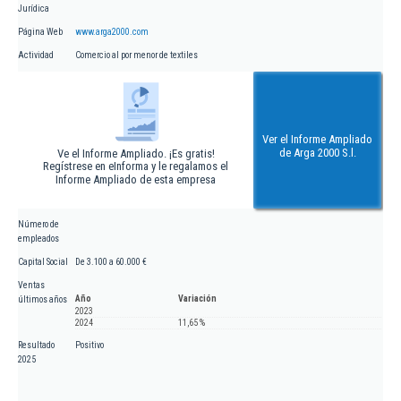
Jurídica
Página Web
www.arga2000.com
Actividad
Comercio al por menor de textiles
Ver el Informe Ampliado
de Arga 2000 S.l.
Ve el Informe Ampliado. ¡Es gratis!
Regístrese en eInforma y le regalamos el
Informe Ampliado de esta empresa
Número de
empleados
Capital Social
De 3.100 a 60.000 €
Ventas
Año
Variación
últimos años
2023
2024
11,65 %
Resultado
Positivo
2025