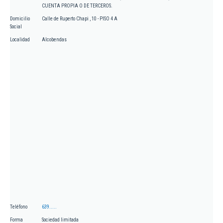
CUENTA PROPIA O DE TERCEROS.
Domicilio
Calle de Ruperto Chapi , 10 - PISO 4 A
Social
Localidad
Alcobendas
Teléfono
639.....
Forma
Sociedad limitada