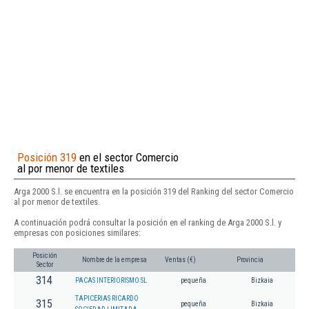
Posición 319
en el sector Comercio
al por menor de textiles
Arga 2000 S.l. se encuentra en la posición 319 del Ranking del sector Comercio
al por menor de textiles.
A continuación podrá consultar la posición en el ranking de Arga 2000 S.l. y
empresas con posiciones similares:
Posición
Nombre de la empresa
Ventas (€)
Provincia
Sector
314
PACAS INTERIORISMO SL
pequeña
Bizkaia
TAPICERIAS RICARDO
315
pequeña
Bizkaia