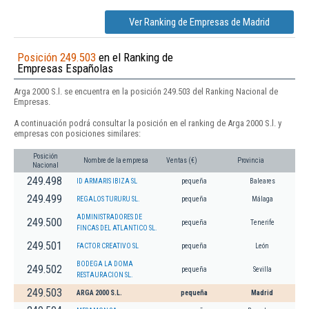
Ver Ranking de Empresas de Madrid
Posición 249.503
en el Ranking de
Empresas Españolas
Arga 2000 S.l. se encuentra en la posición 249.503 del Ranking Nacional de
Empresas.
A continuación podrá consultar la posición en el ranking de Arga 2000 S.l. y
empresas con posiciones similares:
Posición
Nombre de la empresa
Ventas (€)
Provincia
Nacional
249.498
ID ARMARIS IBIZA SL
pequeña
Baleares
249.499
REGALOS TURURU SL.
pequeña
Málaga
ADMINISTRADORES DE
249.500
pequeña
Tenerife
FINCAS DEL ATLANTICO SL.
249.501
FACTOR CREATIVO SL
pequeña
León
BODEGA LA DOMA
249.502
pequeña
Sevilla
RESTAURACION SL.
249.503
ARGA 2000 S.L.
pequeña
Madrid