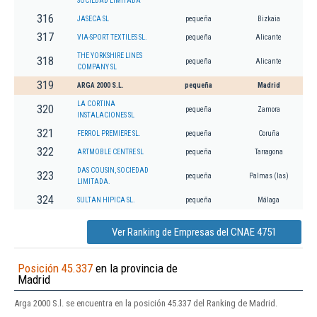
SOCIEDAD LIMITADA
316
JASECA SL
pequeña
Bizkaia
317
VIA-SPORT TEXTILES SL.
pequeña
Alicante
THE YORKSHIRE LINES
318
pequeña
Alicante
COMPANY SL
319
ARGA 2000 S.L.
pequeña
Madrid
LA CORTINA
320
pequeña
Zamora
INSTALACIONES SL
321
FERROL PREMIERE SL.
pequeña
Coruña
322
ARTMOBLE CENTRE SL
pequeña
Tarragona
DAS COUSIN, SOCIEDAD
323
pequeña
Palmas (las)
LIMITADA.
324
SULTAN HIPICA SL.
pequeña
Málaga
Ver Ranking de Empresas del CNAE 4751
Posición 45.337
en la provincia de
Madrid
Arga 2000 S.l. se encuentra en la posición 45.337 del Ranking de Madrid.