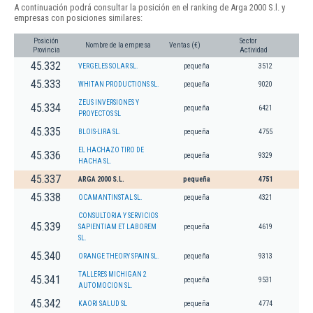
A continuación podrá consultar la posición en el ranking de Arga 2000 S.l. y
empresas con posiciones similares:
Posición
Sector
Nombre de la empresa
Ventas (€)
Provincia
Actividad
45.332
VERGELES SOLAR SL.
pequeña
3512
45.333
WHITAN PRODUCTIONS SL.
pequeña
9020
ZEUS INVERSIONES Y
45.334
pequeña
6421
PROYECTOS SL
45.335
BLOIS-LIRA SL.
pequeña
4755
EL HACHAZO TIRO DE
45.336
pequeña
9329
HACHA SL.
45.337
ARGA 2000 S.L.
pequeña
4751
45.338
OCAMANTINSTAL SL.
pequeña
4321
CONSULTORIA Y SERVICIOS
45.339
SAPIENTIAM ET LABOREM
pequeña
4619
SL.
45.340
ORANGE THEORY SPAIN SL.
pequeña
9313
TALLERES MICHIGAN 2
45.341
pequeña
9531
AUTOMOCION SL.
45.342
KAORI SALUD SL
pequeña
4774