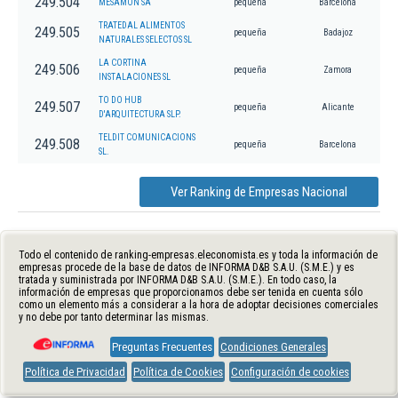
249.504
MESAMON SA
pequeña
Barcelona
TRATEDAL ALIMENTOS
249.505
pequeña
Badajoz
NATURALES SELECTOS SL
LA CORTINA
249.506
pequeña
Zamora
INSTALACIONES SL
TO DO HUB
249.507
pequeña
Alicante
D'ARQUITECTURA SLP.
TELDIT COMUNICACIONS
249.508
pequeña
Barcelona
SL.
Ver Ranking de Empresas Nacional
Todo el contenido de ranking-empresas.eleconomista.es y toda la información de
empresas procede de la base de datos de INFORMA D&B S.A.U. (S.M.E.) y es
tratada y suministrada por INFORMA D&B S.A.U. (S.M.E.). En todo caso, la
información de empresas que proporcionamos debe ser tenida en cuenta sólo
como un elemento más a considerar a la hora de adoptar decisiones comerciales
y no debe por tanto determinar las mismas.
Preguntas Frecuentes
Condiciones Generales
Política de Privacidad
Política de Cookies
Configuración de cookies