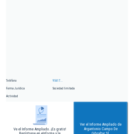
Teléfono
95617...
Forma Jurídica
Sociedad limitada
Actividad
Ver el Informe Ampliado de
Argantonio Campo De
Ve el Informe Ampliado. ¡Es gratis!
Regístrese en eInforma y le
Gibraltar Sl.