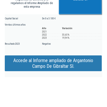
regalamos el Informe Ampliado de
esta empresa
Capital Social
De 0 a 3.100 €
Ventas últimos años
Año
Variación
2021
2022
33,65 %
2023
19,94 %
Resultado 2023
Negativo
Accede al Informe ampliado de Argantonio
Campo De Gibraltar Sl.