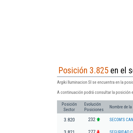
Posición 3.825
en el s
Argiki Iluminacion Sl se encuentra en la posi
A continuación podrá consultar la posición e
Posición
Evolución
Nombre de la
Sector
Posiciones
232
3.820
SECOM'S CAN
277
3.821
SEGURIDAD C