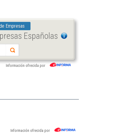
 de Empresas
mpresas Españolas
Información ofrecida por
Información ofrecida por