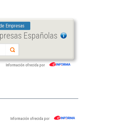
 de Empresas
mpresas Españolas
Información ofrecida por
Información ofrecida por