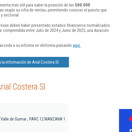
ienta más útil para saber la posición de las
500.000
s según su cifra de ventas, permitiendo conocer el puesto que
y sectorial.
presas deben haber presentado estados financieros normalizados
re comprendida entre Julio de 2024 y Junio de 2025, una duración
 acceda a su informe en eInforma pulsando
aquí
.
 la información de Arial Costera Sl
ial Costera Sl
l Valle de Guimar , PARC 12 MANZANA 1