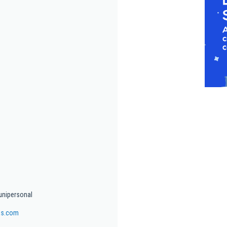
unipersonal
as.com