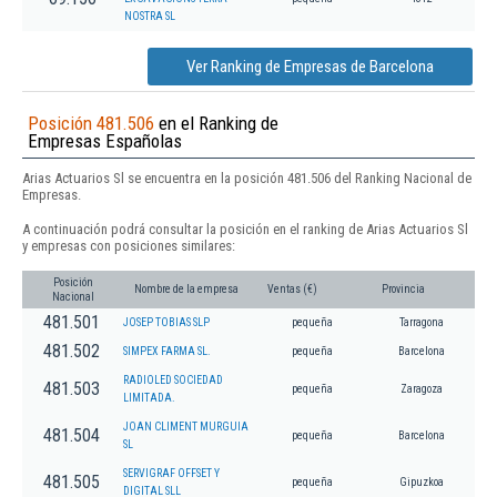
NOSTRA SL
Ver Ranking de Empresas de Barcelona
Posición 481.506
en el Ranking de
Empresas Españolas
Arias Actuarios Sl se encuentra en la posición 481.506 del Ranking Nacional de
Empresas.
A continuación podrá consultar la posición en el ranking de Arias Actuarios Sl
y empresas con posiciones similares:
Posición
Nombre de la empresa
Ventas (€)
Provincia
Nacional
481.501
JOSEP TOBIAS SLP
pequeña
Tarragona
481.502
SIMPEX FARMA SL.
pequeña
Barcelona
RADIOLED SOCIEDAD
481.503
pequeña
Zaragoza
LIMITADA.
JOAN CLIMENT MURGUIA
481.504
pequeña
Barcelona
SL
SERVIGRAF OFFSET Y
481.505
pequeña
Gipuzkoa
DIGITAL SLL