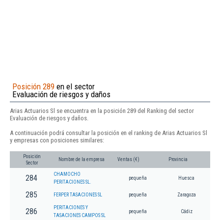
Posición 289
en el sector
Evaluación de riesgos y daños
Arias Actuarios Sl se encuentra en la posición 289 del Ranking del sector
Evaluación de riesgos y daños.
A continuación podrá consultar la posición en el ranking de Arias Actuarios Sl
y empresas con posiciones similares:
Posición
Nombre de la empresa
Ventas (€)
Provincia
Sector
CHAMOCHO
284
pequeña
Huesca
PERITACIONES SL.
285
FERPER TASACIONES SL
pequeña
Zaragoza
PERITACIONES Y
286
pequeña
Cádiz
TASACIONES CAMPOS SL