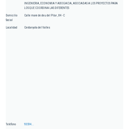
INGENIERIA, ECONOMIA Y ABOGACIA, ASOCIADAS A LOS PROYECTOS PARA
LOS QUE COORDINA LAS DIFERENTES
Domicilio
Calle mare de deu del Pilar , 84 - C
Social
Localidad
Cerdanyola del Valles
Teléfono
93594...