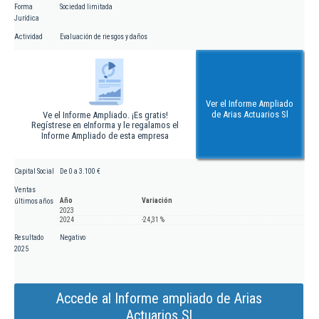
Forma
Sociedad limitada
Jurídica
Actividad
Evaluación de riesgos y daños
Ver el Informe Ampliado
de Arias Actuarios Sl
Ve el Informe Ampliado. ¡Es gratis!
Regístrese en eInforma y le regalamos el
Informe Ampliado de esta empresa
Capital Social
De 0 a 3.100 €
Ventas
Año
Variación
últimos años
2023
2024
-24,31 %
Resultado
Negativo
2025
Accede al Informe ampliado de Arias
Actuarios Sl