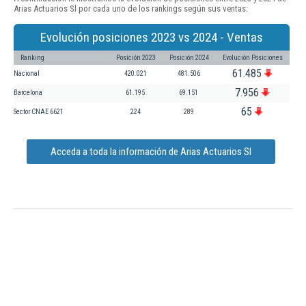
Arias Actuarios Sl por cada uno de los rankings según sus ventas:
Evolución posiciones 2023 vs 2024 - Ventas
Ranking
Posición 2023
Posición 2024
Evolución Posiciones
61.485
Nacional
420.021
481.506
7.956
Barcelona
61.195
69.151
65
Sector CNAE 6621
224
289
Acceda a toda la información de Arias Actuarios Sl