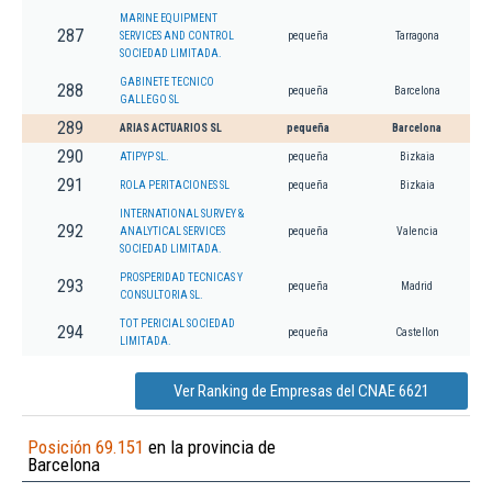
MARINE EQUIPMENT
287
SERVICES AND CONTROL
pequeña
Tarragona
SOCIEDAD LIMITADA.
GABINETE TECNICO
288
pequeña
Barcelona
GALLEGO SL
289
ARIAS ACTUARIOS SL
pequeña
Barcelona
290
ATIPYP SL.
pequeña
Bizkaia
291
ROLA PERITACIONES SL
pequeña
Bizkaia
INTERNATIONAL SURVEY &
292
ANALYTICAL SERVICES
pequeña
Valencia
SOCIEDAD LIMITADA.
PROSPERIDAD TECNICAS Y
293
pequeña
Madrid
CONSULTORIA SL.
TOT PERICIAL SOCIEDAD
294
pequeña
Castellon
LIMITADA.
Ver Ranking de Empresas del CNAE 6621
Posición 69.151
en la provincia de
Barcelona