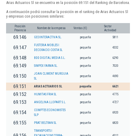
Arias Actuarios Sl se encuentra en la posición 69.151 del Ranking de Barcelona.
A continuación podrá consultar la posición en el ranking de Arias Actuarios Sl
y empresas con posiciones similares:
Posición
Sector
Nombre de la empresa
Ventas (€)
Provincia
Actividad
69.146
GEOINTERACTIVA SL.
pequeña
5811
FUSTERIA MOBLES I
69.147
pequeña
4332
DECORACIO COSTA SL
69.148
BDD DIGITAL MEDIA S.L.
pequeña
6290
69.149
SIMPEX FARMA SL.
pequeña
7020
JOAN CLIMENT MURGUIA
69.150
pequeña
4690
SL
69.151
ARIAS ACTUARIOS SL
pequeña
6621
69.152
HUMITAS FRIA SL
pequeña
4775
69.153
ANGELINA LLOPART S.L.
pequeña
4727
COMPTES ECONOMISTES
69.154
pequeña
6920
SLP
69.155
PRAT BELTRAN SL
pequeña
6820
TRANSPORTS I
69.156
EXCAVACIONS TERRA-
pequeña
4312