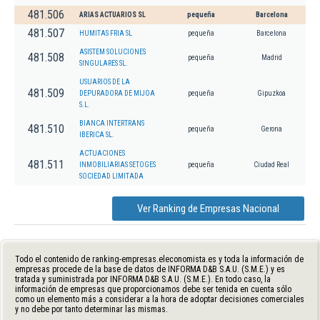
481.506
ARIAS ACTUARIOS SL
pequeña
Barcelona
481.507
HUMITAS FRIA SL
pequeña
Barcelona
ASISTEM SOLUCIONES
481.508
pequeña
Madrid
SINGULARES SL.
USUARIOS DE LA
481.509
DEPURADORA DE MIJOA
pequeña
Gipuzkoa
S.L.
BIANCA INTERTRANS
481.510
pequeña
Gerona
IBERICA SL.
ACTUACIONES
481.511
INMOBILIARIAS SETOGES
pequeña
Ciudad Real
SOCIEDAD LIMITADA
Ver Ranking de Empresas Nacional
Todo el contenido de ranking-empresas.eleconomista.es y toda la información de
empresas procede de la base de datos de INFORMA D&B S.A.U. (S.M.E.) y es
tratada y suministrada por INFORMA D&B S.A.U. (S.M.E.). En todo caso, la
información de empresas que proporcionamos debe ser tenida en cuenta sólo
como un elemento más a considerar a la hora de adoptar decisiones comerciales
y no debe por tanto determinar las mismas.