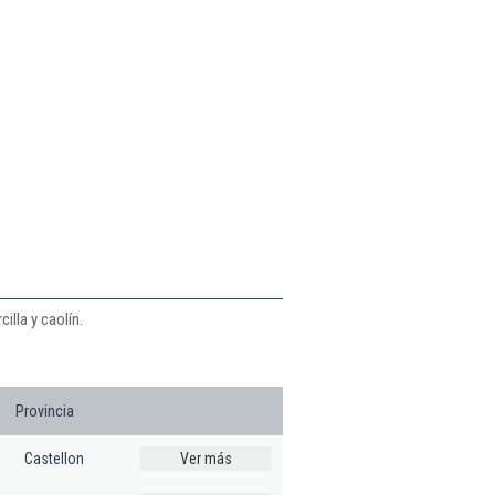
illa y caolín.
Provincia
Castellon
Ver más