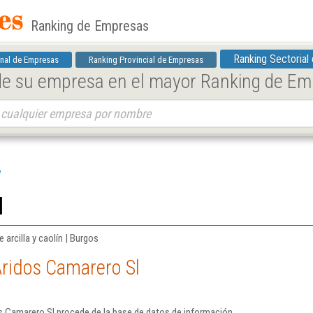
Ranking de Empresas
Ranking Sectorial
nal de Empresas
Ranking Provincial de Empresas
 de su empresa en el mayor Ranking de E
l
 arcilla y caolín | Burgos
Aridos Camarero Sl
s Camarero Sl procede de la base de datos de información