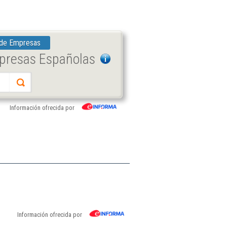
 de Empresas
mpresas Españolas
Información ofrecida por
Información ofrecida por