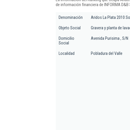
de información financiera de INFORMA D&B S
Denominación
Aridos La Plata 2010 So
Objeto Social
Gravera y planta de lava
Domicilio
Avenida Purisima , S/N
Social
Localidad
Pobladura del Valle