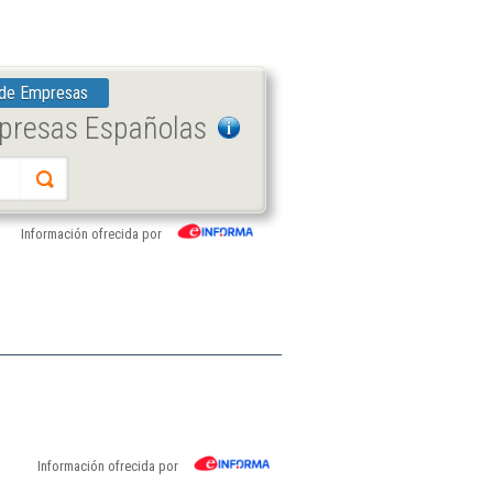
 de Empresas
mpresas Españolas
Información ofrecida por
Información ofrecida por