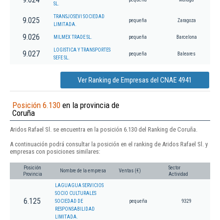
SL.
TRANSJOSEVI SOCIEDAD
9.025
pequeña
Zaragoza
LIMITADA.
9.026
MILMEX TRADE SL.
pequeña
Barcelona
LOGISTICA Y TRANSPORTES
9.027
pequeña
Baleares
SEFE SL.
Ver Ranking de Empresas del CNAE 4941
Posición 6.130
en la provincia de
Coruña
Aridos Rafael Sl. se encuentra en la posición 6.130 del Ranking de Coruña.
A continuación podrá consultar la posición en el ranking de Aridos Rafael Sl. y
empresas con posiciones similares:
Posición
Sector
Nombre de la empresa
Ventas (€)
Provincia
Actividad
LAGUAGUA SERVICIOS
SOCIO CULTURALES
6.125
SOCIEDAD DE
pequeña
9329
RESPONSABILIDAD
LIMITADA.