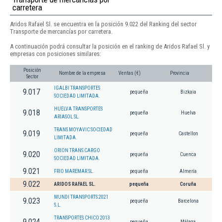
carretera
Aridos Rafael Sl. se encuentra en la posición 9.022 del Ranking del sector
Transporte de mercancías por carretera.
A continuación podrá consultar la posición en el ranking de Aridos Rafael Sl. y
empresas con posiciones similares:
Posición
Nombre de la empresa
Ventas (€)
Provincia
Sector
IGALBI TRANSPORTES
9.017
pequeña
Bizkaia
SOCIEDAD LIMITADA.
HUELVA TRANSPORTES
9.018
pequeña
Huelva
ARIASOL SL.
TRANS MOYAVIC SOCIEDAD
9.019
pequeña
Castellon
LIMITADA.
ORION TRANS CARGO
9.020
pequeña
Cuenca
SOCIEDAD LIMITADA.
9.021
FRIO MAREMAR SL.
pequeña
Almería
9.022
ARIDOS RAFAEL SL.
pequeña
Coruña
MUNDI TRANSPORTS 2021
9.023
pequeña
Barcelona
S.L.
TRANSPORTES CHICO 2013
9.024
pequeña
Málaga