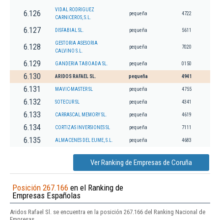
VIDAL RODRIGUEZ
6.126
pequeña
4722
CARNICEROS, S.L.
6.127
DISFABIAL SL.
pequeña
5611
GESTORIA ASESORIA
6.128
pequeña
7020
CALVINO S.L.
6.129
GANDERIA TABOADA SL.
pequeña
0150
6.130
ARIDOS RAFAEL SL.
pequeña
4941
6.131
MAVIC-MASTER SL
pequeña
4755
6.132
SOTECUR SL
pequeña
4341
6.133
CARRASCAL MEMORY SL.
pequeña
4619
6.134
CORTIZAS INVERSIONES SL
pequeña
7111
6.135
ALMACENES DEL EUME, S.L.
pequeña
4683
Ver Ranking de Empresas de Coruña
Posición 267.166
en el Ranking de
Empresas Españolas
Aridos Rafael Sl. se encuentra en la posición 267.166 del Ranking Nacional de
Empresas.