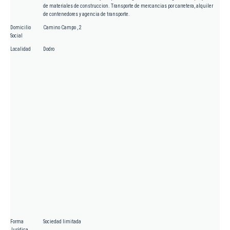
de materiales de construccion. Transporte de mercancias por carretera, alquiler
de contenedores y agencia de transporte.
Domicilio
Camino Campo , 2
Social
Localidad
Dodro
Forma
Sociedad limitada
Jurídica