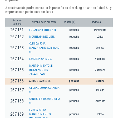
A continuación podrá consultar la posición en el ranking de Aridos Rafael Sl. y
empresas con posiciones similares:
Posición
Nombre de la empresa
Ventas (€)
Provincia
Nacional
267.161
FOGAR CARPINTERIA SL
pequeña
Pontevedra
267.162
MOUNTAIN RESCUE SL.
pequeña
Lérida
CLINICA ROSA
267.163
MANZANARES ESCRIBANO
pequeña
Córdoba
SL.
267.164
LENCERIA CHIMO SL
pequeña
Valencia
MANTENIMIENTOS E
267.165
INSTALACIONES
pequeña
Zaragoza
ZARAGOZA SL
267.166
ARIDOS RAFAEL SL.
pequeña
Coruña
GLOBAL COMPRAS FARMA
267.167
pequeña
Málaga
SL.
CENTRO DE BOLSOS GIULIA
267.168
pequeña
Alicante
SL
LM SERVICIOS Y
267.169
MANTENIMIENTOS
pequeña
Toledo