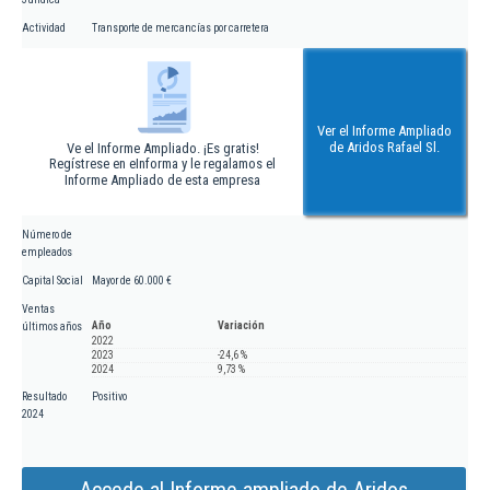
Actividad
Transporte de mercancías por carretera
Ver el Informe Ampliado
de Aridos Rafael Sl.
Ve el Informe Ampliado. ¡Es gratis!
Regístrese en eInforma y le regalamos el
Informe Ampliado de esta empresa
Número de
empleados
Capital Social
Mayor de 60.000 €
Ventas
Año
Variación
últimos años
2022
2023
-24,6 %
2024
9,73 %
Resultado
Positivo
2024