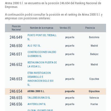
Arima 2000 S.l. se encuentra en la posición 246.654 del Ranking Nacional de
Empresas.
A continuación podrá consultar la posición en el ranking de Arima 2000 S.l. y
empresas con posiciones similares:
Posición
Nombre de la empresa
Ventas (€)
Provincia
Nacional
PUNTO PONT DEL TREBALL
246.649
pequeña
Barcelona
SL.
246.650
ALG 1921 SL.
pequeña
Madrid
CONSTRUCCIONES VALERO
246.651
pequeña
Badajoz
GUERRERO SL
RESTAURACION PUERTA DE
246.652
pequeña
Madrid
LA VEGA S.L.
ETRA INVESTIGACION
DESARROLLO E
246.653
pequeña
Gipuzkoa
INNOVACION SIGLO XXI
SL.
246.654
ARIMA 2000 S.L.
pequeña
Gipuzkoa
246.655
TALLERES BURACO SL
pequeña
Valencia
246.656
AHITEROLONT SL
pequeña
Huelva
GLOBAL IDIOMES GRUP