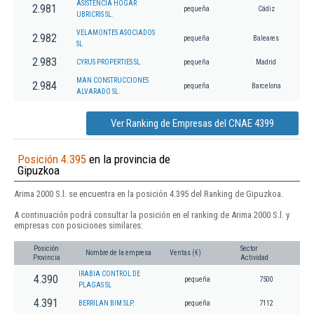
ASISTENCIA HOGAR
2.981
pequeña
Cádiz
UBRICRIS SL.
VELAMONTES ASOCIADOS
2.982
pequeña
Baleares
SL
2.983
CYRUS PROPERTIES SL.
pequeña
Madrid
MAN CONSTRUCCIONES
2.984
pequeña
Barcelona
ALVARADO SL.
Ver Ranking de Empresas del CNAE 4399
Posición 4.395
en la provincia de
Gipuzkoa
Arima 2000 S.l. se encuentra en la posición 4.395 del Ranking de Gipuzkoa.
A continuación podrá consultar la posición en el ranking de Arima 2000 S.l. y
empresas con posiciones similares:
Posición
Sector
Nombre de la empresa
Ventas (€)
Provincia
Actividad
IRABIA CONTROL DE
4.390
pequeña
7500
PLAGAS SL
4.391
BERRILAN BIM SLP.
pequeña
7112