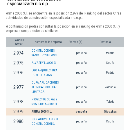
especializada n.c.o.p.
Arima 2000 S.l. se encuentra en la posición 2.979 del Ranking del sector Otras
actividades de construcción especializada n.c.o.p..
A continuación podrá consultar la posición en el ranking de Arima 2000 S.l. y
empresas con posiciones similares:
Posición
Nombre de la empresa
Ventas (€)
Provincia
Sector
CONSTRUCCIONES
2.974
pequeña
Madrid
SANCHEZ YUSTRES SL
2.975
ALVARE Y LLAGO SL
pequeña
Coruña
EGO ARQUITECTURA
2.976
pequeña
Madrid
PUBLICITARIA SL.
CUPA APLICACIONES
2.977
TECNICAS SOCIEDAD
pequeña
Valencia
LIMITADA.
PROYECTOS OBRAS Y
2.978
pequeña
Toledo
SERVICIOS AG-DOS SL.
2.979
ARIMA 2000 S.L.
pequeña
Gipuzkoa
OZN ACTIVIDADES DE
2.980
pequeña
Coruña
CONSTRUCCION SL