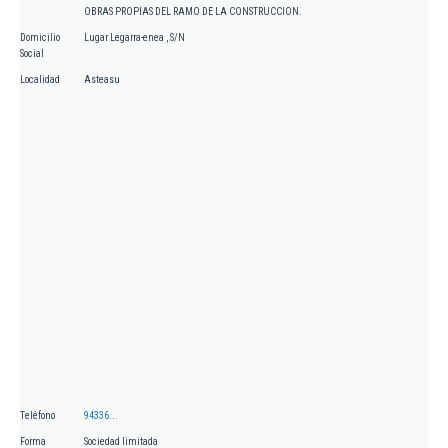
OBRAS PROPIAS DEL RAMO DE LA CONSTRUCCION.
Domicilio
Lugar Legarra-enea , S/N
Social
Localidad
Asteasu
Teléfono
94336...
Forma
Sociedad limitada