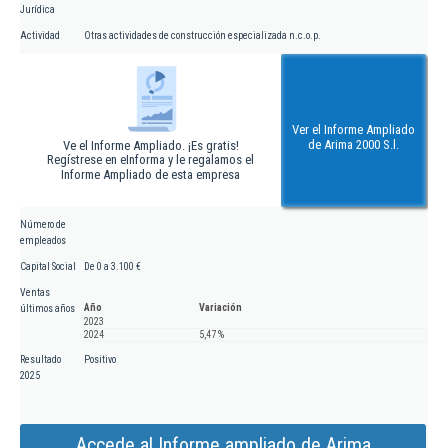
Jurídica
Actividad
Otras actividades de construcción especializada n.c.o.p.
Ver el Informe Ampliado
de Arima 2000 S.l.
Ve el Informe Ampliado. ¡Es gratis!
Regístrese en eInforma y le regalamos el
Informe Ampliado de esta empresa
Número de
empleados
Capital Social
De 0 a 3.100 €
Ventas
Año
Variación
últimos años
2023
2024
5,47 %
Resultado
Positivo
2025
Accede al Informe ampliado de Arima