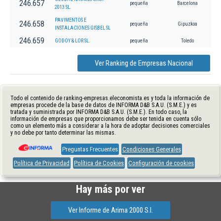
246.657
pequeña
Barcelona
2013 SL.
PAVIMENTOS E
246.658
pequeña
Gipuzkoa
INSTALACIONES GISBEL SL
246.659
GODOY & LOR SL.
pequeña
Toledo
Ver Ranking de Empresas Nacional
Todo el contenido de ranking-empresas.eleconomista.es y toda la información de
empresas procede de la base de datos de INFORMA D&B S.A.U. (S.M.E.) y es
tratada y suministrada por INFORMA D&B S.A.U. (S.M.E.). En todo caso, la
información de empresas que proporcionamos debe ser tenida en cuenta sólo
como un elemento más a considerar a la hora de adoptar decisiones comerciales
y no debe por tanto determinar las mismas.
Preguntas Frecuentes
Condiciones Generales
Política de Privacidad
Política de Cookies
Configuración de cookies
Hay más por ver
Ver Informe de Arima 2000 S.l.