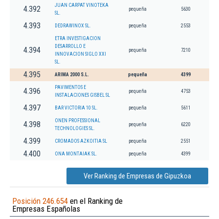
JUAN CARPAT VINOTEKA
4.392
pequeña
5630
SL.
4.393
DEDRAWINOX SL.
pequeña
2553
ETRA INVESTIGACION
DESARROLLO E
4.394
pequeña
7210
INNOVACION SIGLO XXI
SL.
4.395
ARIMA 2000 S.L.
pequeña
4399
PAVIMENTOS E
4.396
pequeña
4753
INSTALACIONES GISBEL SL
4.397
BAR VICTORIA 10 SL.
pequeña
5611
ONEN PROFESSIONAL
4.398
pequeña
6220
TECHNOLOGIES SL.
4.399
CROMADOS AZKOITIA SL
pequeña
2551
4.400
ONA MONTAIAK SL.
pequeña
4399
Ver Ranking de Empresas de Gipuzkoa
Posición 246.654
en el Ranking de
Empresas Españolas