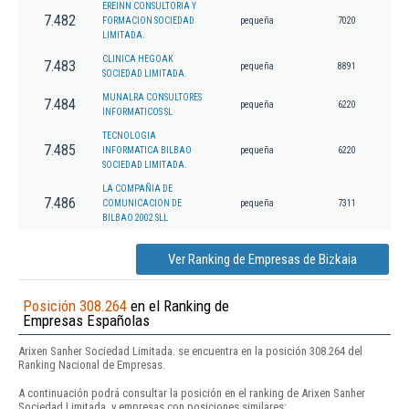
EREINN CONSULTORIA Y
7.482
FORMACION SOCIEDAD
pequeña
7020
LIMITADA.
CLINICA HEGOAK
7.483
pequeña
8891
SOCIEDAD LIMITADA.
MUNALRA CONSULTORES
7.484
pequeña
6220
INFORMATICOS SL
TECNOLOGIA
7.485
INFORMATICA BILBAO
pequeña
6220
SOCIEDAD LIMITADA.
LA COMPAÑIA DE
7.486
COMUNICACION DE
pequeña
7311
BILBAO 2002 SLL
Ver Ranking de Empresas de Bizkaia
Posición 308.264
en el Ranking de
Empresas Españolas
Arixen Sanher Sociedad Limitada. se encuentra en la posición 308.264 del
Ranking Nacional de Empresas.
A continuación podrá consultar la posición en el ranking de Arixen Sanher
Sociedad Limitada. y empresas con posiciones similares: