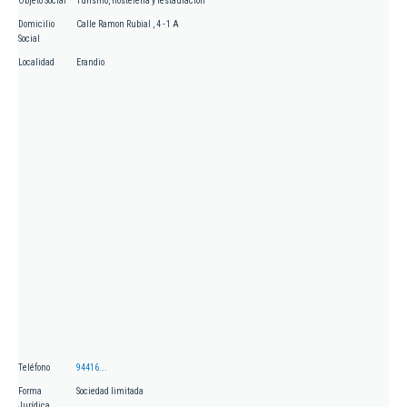
Objeto Social
Turismo, hosteleria y restauración
Domicilio
Calle Ramon Rubial , 4 - 1 A
Social
Localidad
Erandio
Teléfono
94416...
Forma
Sociedad limitada
Jurídica