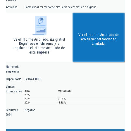
Actividad
Comercio al por menor de productos de cosmética e higiene
Ver el Informe Ampliado de
Arixen Sanher Sociedad
Ve el Informe Ampliado. ¡Es gratis!
Regístrese en eInforma y le
Limitada.
regalamos el Informe Ampliado de
esta empresa
Número de
empleados
Capital Social
De 0 a 3.100 €
Ventas
Año
Variación
últimos años
2022
2023
3,13 %
2024
-3,88 %
Resultado
Negativo
2024