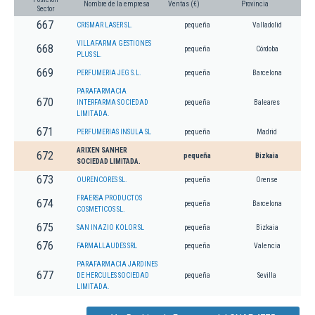
Nombre de la empresa
Ventas (€)
Provincia
Sector
667
CRISMAR LASER SL.
pequeña
Valladolid
VILLAFARMA GESTIONES
668
pequeña
Córdoba
PLUS SL.
669
PERFUMERIA JEG S.L.
pequeña
Barcelona
PARAFARMACIA
670
INTERFARMA SOCIEDAD
pequeña
Baleares
LIMITADA.
671
PERFUMERIAS INSULA SL
pequeña
Madrid
ARIXEN SANHER
672
pequeña
Bizkaia
SOCIEDAD LIMITADA.
673
OURENCORES SL.
pequeña
Orense
FRAERSA PRODUCTOS
674
pequeña
Barcelona
COSMETICOS SL.
675
SAN INAZIO KOLOR SL
pequeña
Bizkaia
676
FARMALLAUDES SRL
pequeña
Valencia
PARAFARMACIA JARDINES
677
DE HERCULES SOCIEDAD
pequeña
Sevilla
LIMITADA.