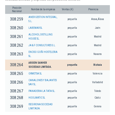
Posición
Nombre de la empresa
Ventas (€)
Provincia
Nacional
ANER GESTION INTEGRAL,
308.259
pequeña
Arava,Álava
S.L.
308.260
LABEMAR SL
pequeña
Jaén
ALCOHOL DISTILLING
308.261
pequeña
Madrid
HOUSE SL.
308.262
JA & F CONSULTORES S.L.
pequeña
Madrid
ENCISO GOÑI HOSTELERIA
308.263
pequeña
Navarra
SL.
ARIXEN SANHER
308.264
pequeña
Bizkaia
SOCIEDAD LIMITADA.
308.265
ORMETSA SL
pequeña
Valencia
CANALONES Y BAJANTES
308.266
pequeña
Valladolid
SAV SL.
308.267
PANADERIA LA TATA SL.
pequeña
Toledo
308.268
HOOLMATIC SL
pequeña
Cádiz
ISEGIRONA SOCIEDAD
308.269
pequeña
Gerona
LIMITADA.