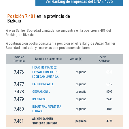
Ver Ranking de Empresas del CNAE 4775
Posición 7.481
en la provincia de
Bizkaia
Arixen Sanher Sociedad Limitada. se encuentra en la posición 7.481 del
Ranking de Bizkaia.
A continuación podrá consultar la posición en el ranking de Arixen Sanher
Sociedad Limitada. y empresas con posiciones similares:
Posición
Sector
Nombre de la empresa
Ventas (€)
Provincia
Actividad
HERAS HERNANDEZ
7.476
PRIVATE CONSULTING
pequeña
6910
SOCIEDAD LIMITADA.
7.477
PATRIGONCAR SL
pequeña
6812
7.478
GESMANOR SL
pequeña
8299
7.479
IRAZINC SL
pequeña
2445
INDUSTRIAL FERRETERA
7.480
pequeña
4684
LEIOA SL
ARIXEN SANHER
7.481
pequeña
4775
SOCIEDAD LIMITADA.