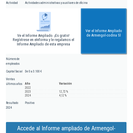
Actividad
Actividades administrativas y auxiliares de oficina
Ver el Informe Ampliado
de Armengol-codina Sl
Ve el Informe Ampliado. ¡Es gratis!
Regístrese en eInforma y le regalamos el
Informe Ampliado de esta empresa
Número de
empleados
Capital Social
De 0 a 3.100 €
Ventas
Año
Variación
últimos años
2022
2023
12,72 %
2024
4,12 %
Resultado
Positivo
2024
Accede al Informe ampliado de Armengol-