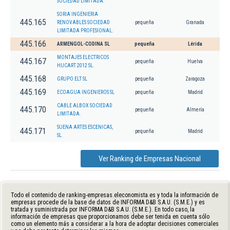
SOCIEDAD LIMITADA.
SORIA INGENIERIA
445.165
RENOVABLES SOCIEDAD
pequeña
Granada
LIMITADA PROFESIONAL.
445.166
ARMENGOL-CODINA SL
pequeña
Lérida
MONTAJES ELECTRICOS
445.167
pequeña
Huelva
HUCART 2012 SL.
445.168
GRUPO ELT SL
pequeña
Zaragoza
445.169
ECOAGUA INGENIEROS SL
pequeña
Madrid
CABLE ALBOX SOCIEDAD
445.170
pequeña
Almería
LIMITADA.
SUENA ARTES ESCENICAS,
445.171
pequeña
Madrid
SL.
Ver Ranking de Empresas Nacional
Todo el contenido de ranking-empresas.eleconomista.es y toda la información de
empresas procede de la base de datos de INFORMA D&B S.A.U. (S.M.E.) y es
tratada y suministrada por INFORMA D&B S.A.U. (S.M.E.). En todo caso, la
información de empresas que proporcionamos debe ser tenida en cuenta sólo
como un elemento más a considerar a la hora de adoptar decisiones comerciales