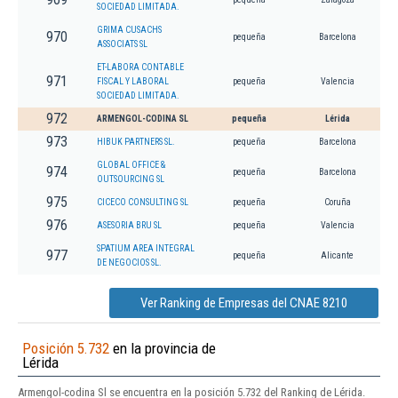
SOCIEDAD LIMITADA.
GRIMA CUSACHS
970
pequeña
Barcelona
ASSOCIATS SL
ET-LABORA CONTABLE
971
FISCAL Y LABORAL
pequeña
Valencia
SOCIEDAD LIMITADA.
972
ARMENGOL-CODINA SL
pequeña
Lérida
973
HIBUK PARTNERS SL.
pequeña
Barcelona
GLOBAL OFFICE &
974
pequeña
Barcelona
OUTSOURCING SL
975
CICECO CONSULTING SL
pequeña
Coruña
976
ASESORIA BRU SL
pequeña
Valencia
SPATIUM AREA INTEGRAL
977
pequeña
Alicante
DE NEGOCIOS SL.
Ver Ranking de Empresas del CNAE 8210
Posición 5.732
en la provincia de
Lérida
Armengol-codina Sl se encuentra en la posición 5.732 del Ranking de Lérida.