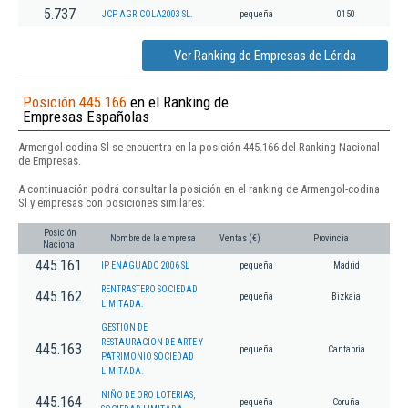
5.737
JCP AGRICOLA2003 SL.
pequeña
0150
Ver Ranking de Empresas de Lérida
Posición 445.166
en el Ranking de
Empresas Españolas
Armengol-codina Sl se encuentra en la posición 445.166 del Ranking Nacional
de Empresas.
A continuación podrá consultar la posición en el ranking de Armengol-codina
Sl y empresas con posiciones similares:
Posición
Nombre de la empresa
Ventas (€)
Provincia
Nacional
445.161
IP ENAGUADO 2006 SL
pequeña
Madrid
RENTRASTERO SOCIEDAD
445.162
pequeña
Bizkaia
LIMITADA.
GESTION DE
RESTAURACION DE ARTE Y
445.163
pequeña
Cantabria
PATRIMONIO SOCIEDAD
LIMITADA.
NIÑO DE ORO LOTERIAS,
445.164
pequeña
Coruña