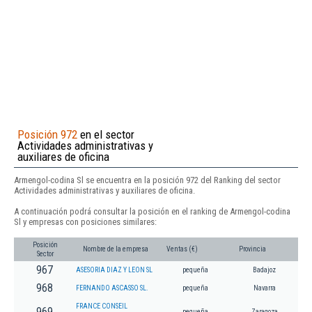
Posición 972
en el sector
Actividades administrativas y
auxiliares de oficina
Armengol-codina Sl se encuentra en la posición 972 del Ranking del sector
Actividades administrativas y auxiliares de oficina.
A continuación podrá consultar la posición en el ranking de Armengol-codina
Sl y empresas con posiciones similares:
Posición
Nombre de la empresa
Ventas (€)
Provincia
Sector
967
ASESORIA DIAZ Y LEON SL
pequeña
Badajoz
968
FERNANDO ASCASSO SL.
pequeña
Navarra
FRANCE CONSEIL
969
pequeña
Zaragoza