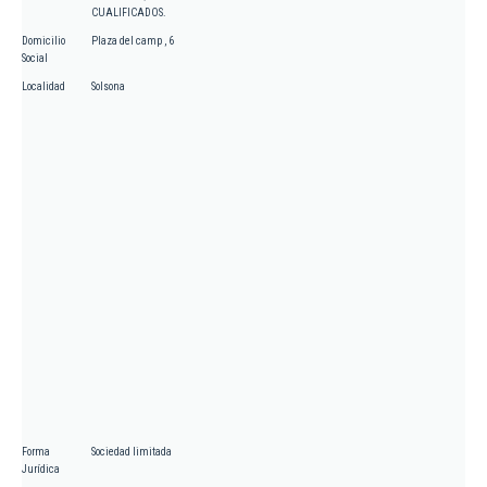
CUALIFICADOS.
Domicilio
Plaza del camp , 6
Social
Localidad
Solsona
Forma
Sociedad limitada
Jurídica