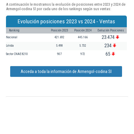
A continuación le mostramos la evolución de posiciones entre 2023 y 2024 de
Armengol-codina Sl por cada uno de los rankings según sus ventas:
Evolución posiciones 2023 vs 2024 - Ventas
Ranking
Posición 2023
Posición 2024
Evolución Posiciones
23.474
Nacional
421.692
445.166
234
Lérida
5.498
5.732
65
Sector CNAE 8210
907
972
Acceda a toda la información de Armengol-codina Sl