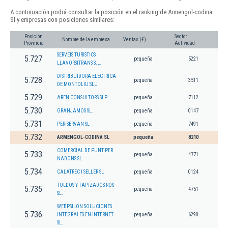
A continuación podrá consultar la posición en el ranking de Armengol-codina
Sl y empresas con posiciones similares:
Posición
Sector
Nombre de la empresa
Ventas (€)
Provincia
Actividad
SERVEIS TURISTICS
5.727
pequeña
5221
LLAVORSITRANS S.L.
DISTRIBUIDORA ELECTRICA
5.728
pequeña
3511
DE MONTOLIU SLU
5.729
AREN CONSULTORS SLP
pequeña
7112
5.730
GRANJAMOS SL.
pequeña
0147
5.731
PERISERVAN SL
pequeña
7491
5.732
ARMENGOL-CODINA SL
pequeña
8210
COMERCIAL DE PUNT PER
5.733
pequeña
4771
NADONS SL.
5.734
CALATREC I SELLER SL
pequeña
0124
TOLDOS Y TAPIZADOS ROS
5.735
pequeña
4751
SL.
WEBPSILON SOLUCIONES
5.736
INTEGRALES EN INTERNET
pequeña
6290
SL.