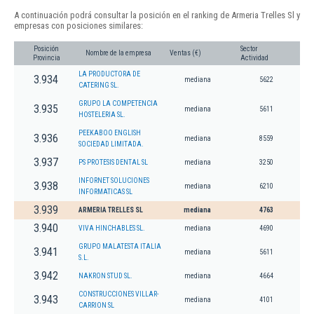
A continuación podrá consultar la posición en el ranking de Armeria Trelles Sl y
empresas con posiciones similares:
Posición
Sector
Nombre de la empresa
Ventas (€)
Provincia
Actividad
LA PRODUCTORA DE
3.934
mediana
5622
CATERING SL.
GRUPO LA COMPETENCIA
3.935
mediana
5611
HOSTELERIA SL.
PEEKABOO ENGLISH
3.936
mediana
8559
SOCIEDAD LIMITADA.
3.937
PS PROTESIS DENTAL SL
mediana
3250
INFORNET SOLUCIONES
3.938
mediana
6210
INFORMATICAS SL
3.939
ARMERIA TRELLES SL
mediana
4763
3.940
VIVA HINCHABLES SL.
mediana
4690
GRUPO MALATESTA ITALIA
3.941
mediana
5611
S.L.
3.942
NAKRON STUD SL.
mediana
4664
CONSTRUCCIONES VILLAR-
3.943
mediana
4101
CARRION SL