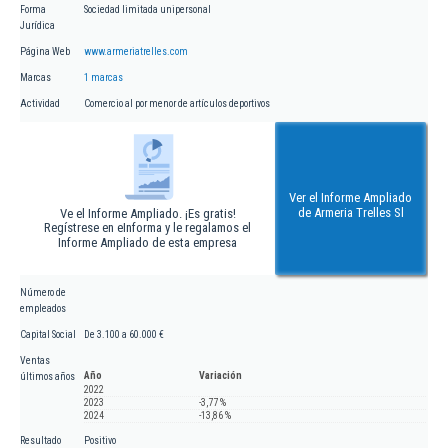
Forma
Sociedad limitada unipersonal
Jurídica
Página Web
www.armeriatrelles.com
Marcas
1 marcas
Actividad
Comercio al por menor de artículos deportivos
Ver el Informe Ampliado
de Armeria Trelles Sl
Ve el Informe Ampliado. ¡Es gratis!
Regístrese en eInforma y le regalamos el
Informe Ampliado de esta empresa
Número de
empleados
Capital Social
De 3.100 a 60.000 €
Ventas
Año
Variación
últimos años
2022
2023
-3,77 %
2024
-13,86 %
Resultado
Positivo