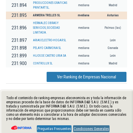
PRODUCCIONES GRAFICAS
231.894
mediana
Madrid
PRINTART SL.
231.895
ARMERIA TRELLES SL
mediana
Asturias
HERMALEC OBRAS Y
231.896
SERVICIOS, SOCIEDAD
mediana
Palmas (las)
LIMITADA.
231.897
ARIAS ELECTRO-HOGAR SL
mediana
León
231.898
PELAYO CARMONA SL
mediana
Granada
231.899
HIJOS DE CASTRO URIA SA
mediana
León
231.900
CONTROLUX SL
mediana
Madrid
Ver Ranking de Empresas Nacional
Todo el contenido de ranking-empresas.eleconomista.es y toda la información de
empresas procede de la base de datos de INFORMA D&B S.A.U. (S.M.E.) y es
tratada y suministrada por INFORMA D&B S.A.U. (S.M.E.). En todo caso, la
información de empresas que proporcionamos debe ser tenida en cuenta sólo
como un elemento más a considerar a la hora de adoptar decisiones comerciales
y no debe por tanto determinar las mismas.
Preguntas Frecuentes
Condiciones Generales