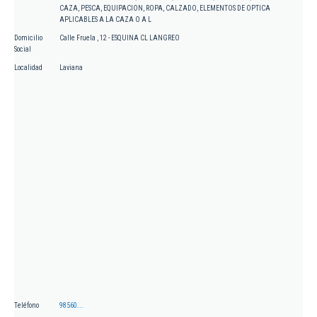
CAZA, PESCA, EQUIPACION, ROPA, CALZADO, ELEMENTOS DE OPTICA
APLICABLES A LA CAZA O A L
Domicilio
Calle Fruela , 12 - ESQUINA CL LANGREO
Social
Localidad
Laviana
Teléfono
98560...