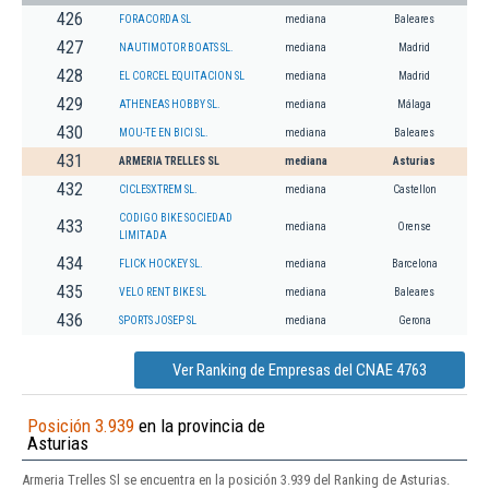
426
FORACORDA SL
mediana
Baleares
427
NAUTIMOTOR BOATS SL.
mediana
Madrid
428
EL CORCEL EQUITACION SL
mediana
Madrid
429
ATHENEAS HOBBY SL.
mediana
Málaga
430
MOU-TE EN BICI SL.
mediana
Baleares
431
ARMERIA TRELLES SL
mediana
Asturias
432
CICLESXTREM SL.
mediana
Castellon
CODIGO BIKE SOCIEDAD
433
mediana
Orense
LIMITADA
434
FLICK HOCKEY SL.
mediana
Barcelona
435
VELO RENT BIKE SL
mediana
Baleares
436
SPORTS JOSEP SL
mediana
Gerona
Ver Ranking de Empresas del CNAE 4763
Posición 3.939
en la provincia de
Asturias
Armeria Trelles Sl se encuentra en la posición 3.939 del Ranking de Asturias.