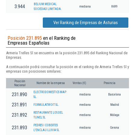
BELIUM MEDICAL
3.944
mediana
8699
SOCIEDAD LIMITADA.
Ver Ranking de Empresas de Asturias
Posición 231.895
en el Ranking de
Empresas Españolas
Armeria Trelles Sl se encuentra en la posición 231.895 del Ranking Nacional de
Empresas.
A continuación podrá consultar la posición en el ranking de Armeria Trelles Sl y
empresas con posiciones similares:
Posición
Nombre de la empresa
Ventas (€)
Provincia
Nacional
ELECTRODOMESTICS MAP
231.890
mediana
Barcelona
SL.
231.891
FORMULATWOIT SL.
mediana
Madrid
RESTAURANTE LOS DEL
231.892
mediana
Málaga
TUNEL SL
PEDRES I COBERTES
231.893
mediana
Gerona
L'ENCLAU LLIVIA SL