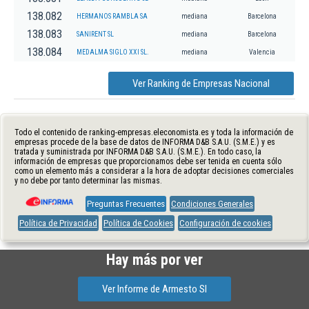
138.082
HERMANOS RAMBLA SA
mediana
Barcelona
138.083
SANIRENT SL
mediana
Barcelona
138.084
MEDALMA SIGLO XXI SL.
mediana
Valencia
Ver Ranking de Empresas Nacional
Todo el contenido de ranking-empresas.eleconomista.es y toda la información de
empresas procede de la base de datos de INFORMA D&B S.A.U. (S.M.E.) y es
tratada y suministrada por INFORMA D&B S.A.U. (S.M.E.). En todo caso, la
información de empresas que proporcionamos debe ser tenida en cuenta sólo
como un elemento más a considerar a la hora de adoptar decisiones comerciales
y no debe por tanto determinar las mismas.
Preguntas Frecuentes
Condiciones Generales
Política de Privacidad
Política de Cookies
Configuración de cookies
Hay más por ver
Ver Informe de Armesto Sl