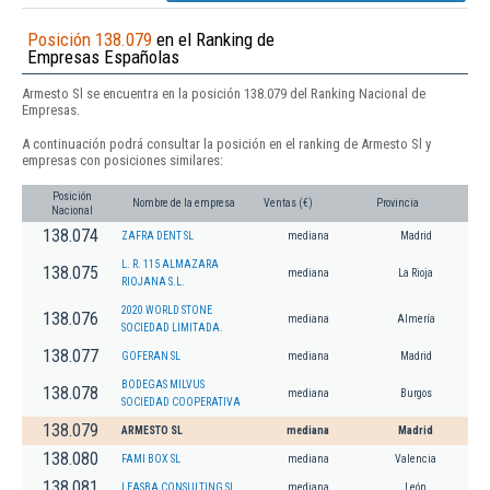
Posición 138.079
en el Ranking de
Empresas Españolas
Armesto Sl se encuentra en la posición 138.079 del Ranking Nacional de
Empresas.
A continuación podrá consultar la posición en el ranking de Armesto Sl y
empresas con posiciones similares:
Posición
Nombre de la empresa
Ventas (€)
Provincia
Nacional
138.074
ZAFRA DENT SL
mediana
Madrid
L. R. 115 ALMAZARA
138.075
mediana
La Rioja
RIOJANA S.L.
2020 WORLD STONE
138.076
mediana
Almería
SOCIEDAD LIMITADA.
138.077
GOFERAN SL
mediana
Madrid
BODEGAS MILVUS
138.078
mediana
Burgos
SOCIEDAD COOPERATIVA
138.079
ARMESTO SL
mediana
Madrid
138.080
FAMI BOX SL
mediana
Valencia
138.081
LEASBA CONSULTING SL
mediana
León