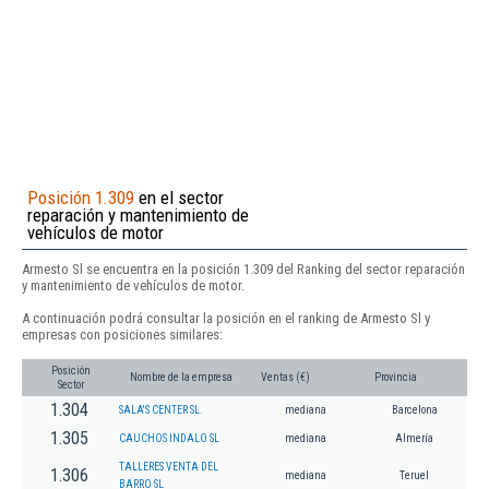
Posición 1.309
en el sector
reparación y mantenimiento de
vehículos de motor
Armesto Sl se encuentra en la posición 1.309 del Ranking del sector reparación
y mantenimiento de vehículos de motor.
A continuación podrá consultar la posición en el ranking de Armesto Sl y
empresas con posiciones similares:
Posición
Nombre de la empresa
Ventas (€)
Provincia
Sector
1.304
SALA'S CENTER SL.
mediana
Barcelona
1.305
CAUCHOS INDALO SL
mediana
Almería
TALLERES VENTA DEL
1.306
mediana
Teruel
BARRO SL