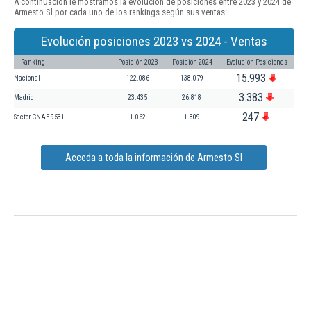
A continuación le mostramos la evolución de posiciones entre 2023 y 2024 de
Armesto Sl por cada uno de los rankings según sus ventas:
Evolución posiciones 2023 vs 2024 - Ventas
Ranking
Posición 2023
Posición 2024
Evolución Posiciones
15.993
Nacional
122.086
138.079
3.383
Madrid
23.435
26.818
247
Sector CNAE 9531
1.062
1.309
Acceda a toda la información de Armesto Sl