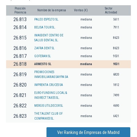
Posición
Sector
Nombre de la empresa
Ventas (€)
Provincia
Actividad
26.813
PALEO ESPELTO SL.
mediana
5611
26.814
BELISA TOUR SL.
mediana
7911
IMASDENT CENTRO DE
26.815
mediana
8623
SALUD DENTAL SL.
26.816
ZAFRA DENT SL
mediana
8623
26.817
GOFERAN SL
mediana
9531
26.818
ARMESTO SL
mediana
9531
PROMOCIONES
26.819
mediana
6820
INMOBILIARIAS SAYPA SA
26.820
IMPRENTA CRUCES SA
mediana
1812
EURO-FUNDING LOCAL &
26.821
mediana
7499
INDIRECT TAXES SL.
26.822
MERGIS UTILDECOR SL
mediana
4690
THE TALENT CLUB OF
26.823
mediana
6421
COMPANIES SL.
Ver Ranking de Empresas de Madrid