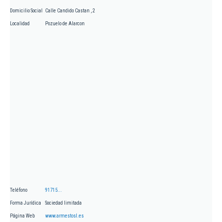
Domicilio Social
Calle Candido Castan , 2
Localidad
Pozuelo de Alarcon
Teléfono
91715...
Forma Jurídica
Sociedad limitada
Página Web
www.armestosl.es