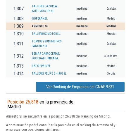
TALLERES CAZORLA
1.307
mediana
Córdoba
AUTOMOCION SL
1.308
GOFERAN SL
mediana
Madrid
1.309
ARMESTO SL
mediana
Madrid
1.310
TALLERBOX MOTOR SL.
mediana
Murcia
TORNOS Y SUMINISTROS
1.311
mediana
Córdoba
SANCHEZ SL
BEMAR CARROCERIAS,
1.312
mediana
Ciudad Real
SOCIEDAD LIMITADA.
1.313
DAFO SPAIN SL.
mediana
Madrid
1.314
TALLERES FELIPE E HIJOS SL
mediana
Coruña
Ver Ranking de Empresas del CNAE 9531
Posición 26.818
en la provincia de
Madrid
Armesto Sl se encuentra en la posición 26.818 del Ranking de Madrid.
A continuación podrá consultar la posición en el ranking de Armesto Sl y
empresas con posiciones similares: