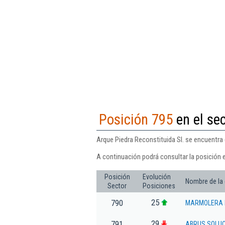
Posición 795
en el sec
Arque Piedra Reconstituida Sl. se encuentra e
A continuación podrá consultar la posición e
Posición
Evolución
Nombre de la
Sector
Posiciones
25
790
MARMOLERA D
29
791
ABRUS SOLUC