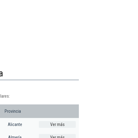
a
lares:
Provincia
Alicante
Ver más
Almería
Ver más