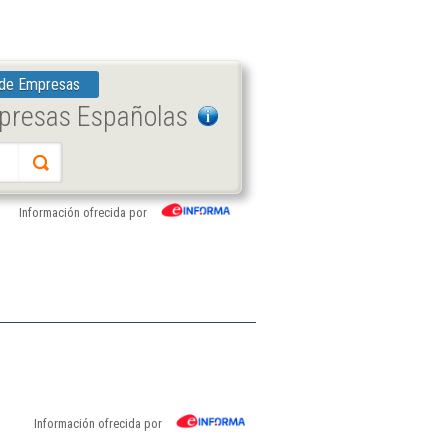
 de Empresas
mpresas Españolas
Información ofrecida por
Información ofrecida por