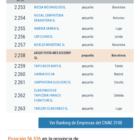
Sector
2.253
MECSA MECANIQUES SL.
pequeña
Barcelona
NOGAL CARPINTERIA
2.254
pequeña
Asturias
EBANISTERIA SL
2.255
AMBESA SARRIA SL
pequeña
Lugo
2.256
CATCUINES SL.
pequeña
Lérida
2.257
MOBLES MENESTRAL SL
pequeña
Barcelona
ARQUI FUSTA MES DISSENY
2.258
pequeña
Barcelona
SL.
2.259
TAPIZADOS ANFE SL
pequeña
Toledo
2.260
GARNACHO SA
pequeña
Madrid
2.261
CARPINTERIA QUEIJEIRO SL
pequeña
Coruña
ELABORADOS DE
2.262
TAPICERIA FRANCO
pequeña
Córdoba
FURNITURE SL.
2.263
TABLERO ELABORADO SL.
pequeña
Lugo
Ver Ranking de Empresas del CNAE 3100
Posición 56.526
en la provincia de