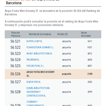
Barcelona
Arqui Fusta Mes Disseny Sl. se encuentra en la posición 56.526 del Ranking de
Barcelona.
A continuación podrá consultar la posición en el ranking de Arqui Fusta Mes
Disseny Sl. y empresas con posiciones similares:
Posición
Sector
Nombre de la empresa
Ventas (€)
Provincia
Actividad
56.521
SUPER LICAP SL
pequeña
5611
56.522
PLANXISTERIA GERARD S.L.
pequeña
9531
56.523
AK501 ARQUITECTURA SL
pequeña
6812
56.524
PACRESIM SL.
pequeña
6820
56.525
FINCAS POAL S.L.
pequeña
6831
ARQUI FUSTA MES DISSENY
56.526
pequeña
3100
SL.
56.527
SCATA FISH SL
pequeña
4632
E2ARQ ARQUITECTURA
56.528
INGENIERIA Y
pequeña
4399
CONSTRUCCION SL.
CORREAS Y
56.529
COMPLEMENTOS
pequeña
4642