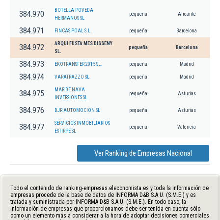
BOTELLA POVEDA
384.970
pequeña
Alicante
HERMANOS SL
384.971
FINCAS POAL S.L.
pequeña
Barcelona
ARQUI FUSTA MES DISSENY
384.972
pequeña
Barcelona
SL.
384.973
EKOTRANSFER 2015 SL.
pequeña
Madrid
384.974
VARATRAZZO SL.
pequeña
Madrid
MAR DE NAVA
384.975
pequeña
Asturias
INVERSIONES SL
384.976
DJR AUTOMOCION SL
pequeña
Asturias
SERVICIOS INMOBILIARIOS
384.977
pequeña
Valencia
ESTIRPE SL
Ver Ranking de Empresas Nacional
Todo el contenido de ranking-empresas.eleconomista.es y toda la información de
empresas procede de la base de datos de INFORMA D&B S.A.U. (S.M.E.) y es
tratada y suministrada por INFORMA D&B S.A.U. (S.M.E.). En todo caso, la
información de empresas que proporcionamos debe ser tenida en cuenta sólo
como un elemento más a considerar a la hora de adoptar decisiones comerciales