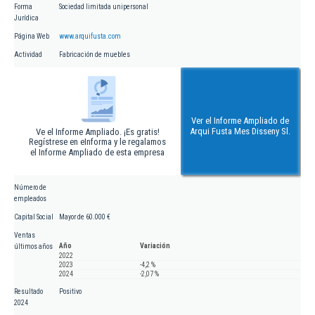
Forma
Sociedad limitada unipersonal
Jurídica
Página Web
www.arquifusta.com
Actividad
Fabricación de muebles
Ver el Informe Ampliado de
Arqui Fusta Mes Disseny Sl.
Ve el Informe Ampliado. ¡Es gratis!
Regístrese en eInforma y le regalamos
el Informe Ampliado de esta empresa
Número de
empleados
Capital Social
Mayor de 60.000 €
Ventas
Año
Variación
últimos años
2022
2023
-4,2 %
2024
-2,07 %
Resultado
Positivo
2024