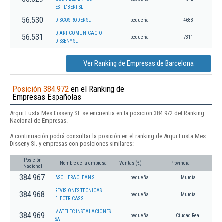
ESTIL'BERT SL
56.530
DISCOS RODER SL
pequeña
4683
Q ART COMUNICACIO I
56.531
pequeña
7311
DISSENY SL
Ver Ranking de Empresas de Barcelona
Posición 384.972
en el Ranking de
Empresas Españolas
Arqui Fusta Mes Disseny Sl. se encuentra en la posición 384.972 del Ranking
Nacional de Empresas.
A continuación podrá consultar la posición en el ranking de Arqui Fusta Mes
Disseny Sl. y empresas con posiciones similares:
Posición
Nombre de la empresa
Ventas (€)
Provincia
Nacional
384.967
ASC HERACLEAN SL
pequeña
Murcia
REVISIONES TECNICAS
384.968
pequeña
Murcia
ELECTRICAS SL
MATELEC INSTALACIONES
384.969
pequeña
Ciudad Real
SA