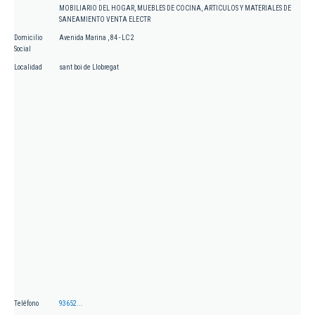
MOBILIARIO DEL HOGAR, MUEBLES DE COCINA, ARTICULOS Y MATERIALES DE
SANEAMIENTO VENTA ELECTR
Domicilio
Avenida Marina , 84 - LC 2
Social
Localidad
sant boi de Llobregat
Teléfono
93652...