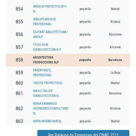
ARGECA PROYECTOS 2011
854
pequeña
Madrid
SL
ARQUIPLAN 20 SL
855
pequeña
Bizkaia
PROFESIONAL
GUITART ARQUITECTURA I
856
pequeña
Barcelona
ASS SLP
TO DO HUB
857
pequeña
Alicante
D'ARQUITECTURA SLP.
ARQUITECTURA
858
pequeña
Barcelona
PRODUCCIONS SLP
FABER-1900 SL
859
pequeña
La Rioja
PROFESIONAL
860
CADCID PROYECTOS SL.
pequeña
Madrid
MAG-2 TALLER
861
pequeña
Barcelona
D'ARQUITECTURA SL.
REINA BARRANCO
862
INGENIEROS CONSULTORES
pequeña
Almería
SL
863
ARTRI INVERSIONES SL
pequeña
Madrid
Ver Ranking de Empresas del CNAE 7111