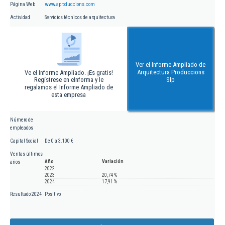
Página Web
www.aproduccions.com
Actividad
Servicios técnicos de arquitectura
Ver el Informe Ampliado de
Arquitectura Produccions
Ve el Informe Ampliado. ¡Es gratis!
Regístrese en eInforma y le
Slp
regalamos el Informe Ampliado de
esta empresa
Número de
empleados
Capital Social
De 0 a 3.100 €
Ventas últimos
Año
Variación
años
2022
2023
20,74 %
2024
17,91 %
Resultado 2024
Positivo