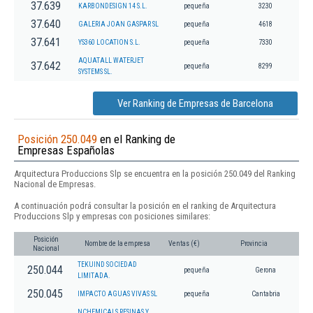
37.639
KARBONDESIGN 14 S.L.
pequeña
3230
37.640
GALERIA JOAN GASPAR SL
pequeña
4618
37.641
YS360 LOCATION S.L.
pequeña
7330
AQUATALL WATERJET
37.642
pequeña
8299
SYSTEMS SL.
Ver Ranking de Empresas de Barcelona
Posición 250.049
en el Ranking de
Empresas Españolas
Arquitectura Produccions Slp se encuentra en la posición 250.049 del Ranking
Nacional de Empresas.
A continuación podrá consultar la posición en el ranking de Arquitectura
Produccions Slp y empresas con posiciones similares:
Posición
Nombre de la empresa
Ventas (€)
Provincia
Nacional
TEKUIND SOCIEDAD
250.044
pequeña
Gerona
LIMITADA.
250.045
IMPACTO AGUAS VIVAS SL
pequeña
Cantabria
NCHEMICALS RESINAS Y