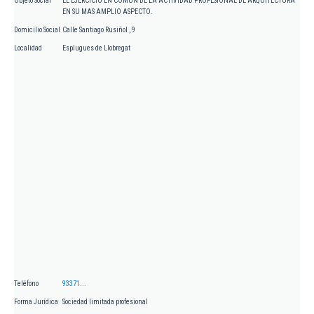
Objeto Social
EL EJERCICIO EN COMUN DE LA ACTIVIDAD PROFESIONAL DE ARQUITECTURA
EN SU MAS AMPLIO ASPECTO.
Domicilio Social
Calle Santiago Rusiñol , 9
Localidad
Esplugues de Llobregat
Teléfono
93371...
Forma Jurídica
Sociedad limitada profesional