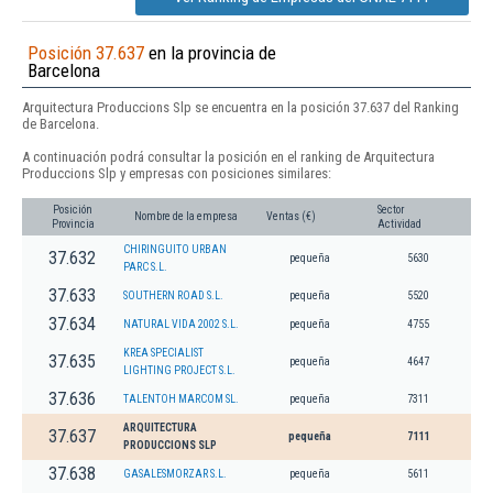
Posición 37.637
en la provincia de
Barcelona
Arquitectura Produccions Slp se encuentra en la posición 37.637 del Ranking
de Barcelona.
A continuación podrá consultar la posición en el ranking de Arquitectura
Produccions Slp y empresas con posiciones similares:
Posición
Sector
Nombre de la empresa
Ventas (€)
Provincia
Actividad
CHIRINGUITO URBAN
37.632
pequeña
5630
PARC S.L.
37.633
SOUTHERN ROAD S.L.
pequeña
5520
37.634
NATURAL VIDA 2002 S.L.
pequeña
4755
KREA SPECIALIST
37.635
pequeña
4647
LIGHTING PROJECT S.L.
37.636
TALENTOH MARCOM SL.
pequeña
7311
ARQUITECTURA
37.637
pequeña
7111
PRODUCCIONS SLP
37.638
GASALESMORZAR S.L.
pequeña
5611