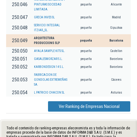
250.046
PINTURAS SOCIEDAD
pequeña
Alicante
LIMITADA.
250.047
GRECA INVES SL
pequeña
Madrid
SERVICIO INTEGRAL
250.048
pequeña
Gipuzkoa
ITZIAR,,,SL.
ARQUITECTURA
250.049
pequeña
Barcelona
PRODUCCIONS SLP
250.050
AYALA SAMPLE KITS SL.
pequeña
Castellon
250.051
GASALESMORZAR S.L.
pequeña
Barcelona
250.052
KARBONDESIGN 14 S.L.
pequeña
Barcelona
FABRICACION DE
250.053
GONDOLAS EXTREMEÑAS
pequeña
Cáceres
SA.
250.054
L PATRICIO CHACON SL
pequeña
Asturias
Ver Ranking de Empresas Nacional
Todo el contenido de ranking-empresas.eleconomista.es y toda la información de
empresas procede de la base de datos de INFORMA D&B S.A.U. (S.M.E.) y es
tratada y suministrada por INFORMA D&B S.A.U. (S.M.E.). En todo caso, la