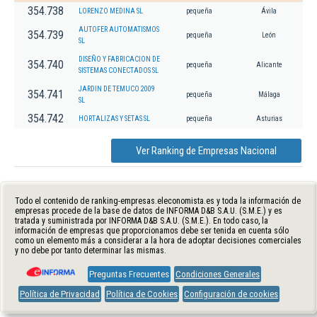
354.738
LORENZO MEDINA SL
pequeña
Ávila
AUTOFER AUTOMATISMOS
354.739
pequeña
León
SL
DISEÑO Y FABRICACION DE
354.740
pequeña
Alicante
SISTEMAS CONECTADOS SL
JARDIN DE TEMUCO 2009
354.741
pequeña
Málaga
SL
354.742
HORTALIZAS Y SETAS SL
pequeña
Asturias
Ver Ranking de Empresas Nacional
Todo el contenido de ranking-empresas.eleconomista.es y toda la información de
empresas procede de la base de datos de INFORMA D&B S.A.U. (S.M.E.) y es
tratada y suministrada por INFORMA D&B S.A.U. (S.M.E.). En todo caso, la
información de empresas que proporcionamos debe ser tenida en cuenta sólo
como un elemento más a considerar a la hora de adoptar decisiones comerciales
y no debe por tanto determinar las mismas.
Preguntas Frecuentes
Condiciones Generales
Política de Privacidad
Política de Cookies
Configuración de cookies