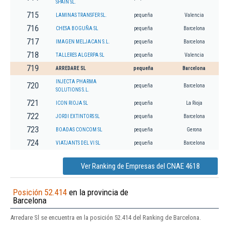
SPAIN SL.
715
LAMINAS TRANSFER SL.
pequeña
Valencia
716
CHESA BOGUÑA SL
pequeña
Barcelona
717
IMAGEN MELJACAN S.L.
pequeña
Barcelona
718
TALLERES ALGERPA SL
pequeña
Valencia
719
ARREDARE SL
pequeña
Barcelona
INJECTA PHARMA
720
pequeña
Barcelona
SOLUTIONS S.L.
721
ICON RIOJA SL
pequeña
La Rioja
722
JORDI EXTINTORS SL
pequeña
Barcelona
723
BOADAS CONCOM SL
pequeña
Gerona
724
VIATJANTS DEL VI SL
pequeña
Barcelona
Ver Ranking de Empresas del CNAE 4618
Posición 52.414
en la provincia de
Barcelona
Arredare Sl se encuentra en la posición 52.414 del Ranking de Barcelona.