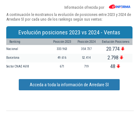
Información ofrecida por
A continuación le mostramos la evolución de posiciones entre 2023 y 2024 de
Arredare Sl por cada uno de los rankings según sus ventas:
Evolución posiciones 2023 vs 2024 - Ventas
Ranking
Posición 2023
Posición 2024
Evolución Posiciones
20.774
Nacional
333.963
354.737
2.798
Barcelona
49.616
52.414
48
Sector CNAE 4618
671
719
Acceda a toda la información de Arredare Sl