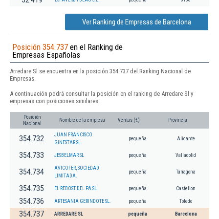
Ver Ranking de Empresas de Barcelona
Posición 354.737
en el Ranking de
Empresas Españolas
Arredare Sl se encuentra en la posición 354.737 del Ranking Nacional de
Empresas.
A continuación podrá consultar la posición en el ranking de Arredare Sl y
empresas con posiciones similares:
Posición
Nombre de la empresa
Ventas (€)
Provincia
Nacional
JUAN FRANCISCO
354.732
pequeña
Alicante
GINESTAR SL.
354.733
JESBELMAR SL
pequeña
Valladolid
AVICOFER, SOCIEDAD
354.734
pequeña
Tarragona
LIMITADA.
354.735
EL REBOST DEL PA SL
pequeña
Castellon
354.736
ARTESANIA GERINDOTE SL.
pequeña
Toledo
354.737
ARREDARE SL
pequeña
Barcelona