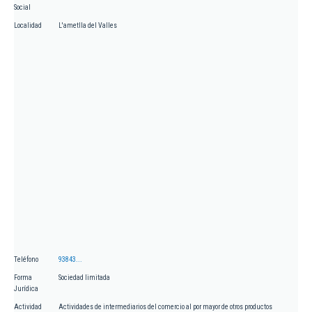
Social
Localidad
L'ametlla del Valles
Teléfono
93843...
Forma
Sociedad limitada
Jurídica
Actividad
Actividades de intermediarios del comercio al por mayor de otros productos