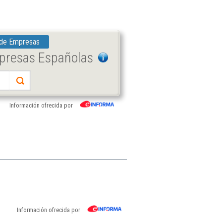
 de Empresas
mpresas Españolas
Información ofrecida por
Información ofrecida por