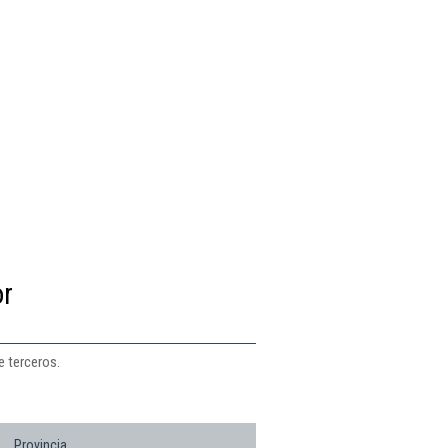
or
e terceros.
Provincia