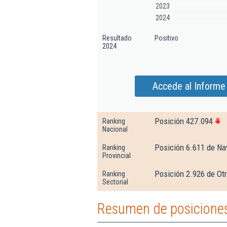
2023
2024
Resultado
Positivo
2024
Accede al Informe 
Posición 427.094
Ranking
Nacional
Posición 6.611 de Na
Ranking
Provincial
Posición 2.926 de Otr
Ranking
Sectorial
Resumen de posiciones 