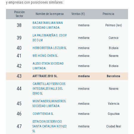
y empresas con posiciones similares:
Posición
Nombre de la empresa
Ventas (€)
Provincia
Sector
BAZAR FAMILIAN MAN
38
mediana
Palmas (las)
SOCIEDAD LIMITADA.
LA PALOMAREÑA S. COOP.
39
mediana
Cuenca
DE C-LM
40
HERBORISTERIA LEIZURI SL
mediana
Bizkaia
41
WEI HONG CHEN SL.
mediana
Navarra
ALESO ETXEA SOCIEDAD
42
mediana
Bizkaia
LIMITADA.
43
ART TRADE 2013 SL.
mediana
Barcelona
CARRETILLAS Y SERVICIOS
44
INTEGRALES VALLE DEL
mediana
Navarra
EBRO SL
MONTANER SUMINISTROS
45
mediana
Valencia
SOCIEDAD LIMITADA.
46
COMYTIENDA SL
mediana
Gipuzkoa
ESTACION DE SERVICIO
47
SANTA CATALINA N 31622
mediana
Ciudad Real
SL