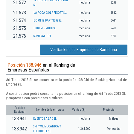
TENDER SERVICE SPAIN KHI
21.572
mediana
8299
SL
21.573
LA ROCA GOLF RESORT SL.
mediana
6812
21.574
BORN 19 PARTNERS SL.
mediana
5611
21.575
IBIDEM GROUP SL
mediana
7430
21.576
SONTRAFIC SL.
mediana
2790
Ver Ranking de Empresas de Barcelona
Posición 138.946
en el Ranking de
Empresas Españolas
Art Trade 2013 Sl. se encuentra en la posición 138.946 del Ranking Nacional de
Empresas.
A continuación podrá consultar la posición en el ranking de Art Trade 2013 Sl.
y empresas con posiciones similares:
Posición
Nombre de la empresa
Ventas (€)
Provincia
Nacional
138.941
EVENTOS ABAD SL.
mediana
Málaga
SPHYME MECANICA Y
138.942
1.364.907
Pontevedra
FLUIDOS SLNE