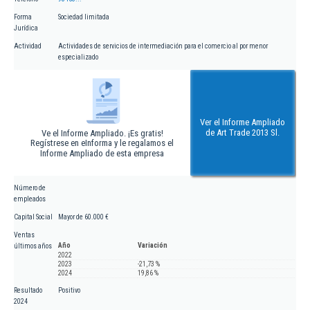
Forma
Sociedad limitada
Jurídica
Actividad
Actividades de servicios de intermediación para el comercio al por menor
especializado
Ver el Informe Ampliado
de Art Trade 2013 Sl.
Ve el Informe Ampliado. ¡Es gratis!
Regístrese en eInforma y le regalamos el
Informe Ampliado de esta empresa
Número de
empleados
Capital Social
Mayor de 60.000 €
Ventas
Año
Variación
últimos años
2022
2023
-21,73 %
2024
19,86 %
Resultado
Positivo
2024