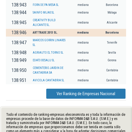
138.943
FORN DE PA MESA SL
mediana
Barcelona
138.944
SAINFO MIJAS SL
mediana
Málaga
CREATIVITY BUILD
138.945
mediana
Alicante
ALICANTE SL.
138.946
ART TRADE 2013 SL.
mediana
Barcelona
MARCOS GORRIN LINARES
138.947
mediana
Tenerife
SL
138.948
AGRIAUTO EL TORNO SL
mediana
Sevilla
138.949
EDAT3 BESALU SL
mediana
Gerona
CEMENTERIO JARDIN DE
138.950
mediana
Cantabria
CANTABRIA SA
138.951
AVICOLA CANTABRIA SL
mediana
Cantabria
Ver Ranking de Empresas Nacional
Todo el contenido de ranking-empresas.eleconomista.es y toda la información de
empresas procede de la base de datos de INFORMA D&B S.A.U. (S.M.E.) y es
tratada y suministrada por INFORMA D&B S.A.U. (S.M.E.). En todo caso, la
información de empresas que proporcionamos debe ser tenida en cuenta sólo
como un elemento más a considerar a la hora de adoptar decisiones comerciales