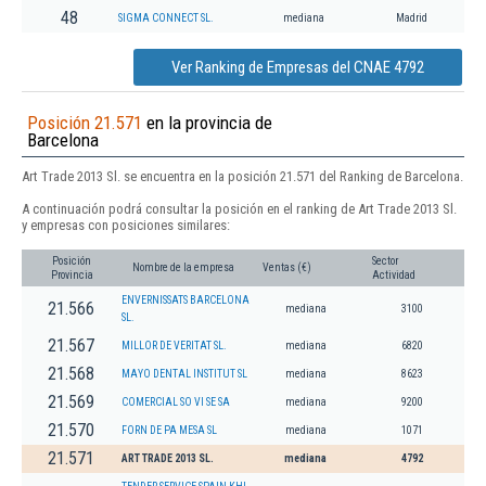
48
SIGMA CONNECT SL.
mediana
Madrid
Ver Ranking de Empresas del CNAE 4792
Posición 21.571
en la provincia de
Barcelona
Art Trade 2013 Sl. se encuentra en la posición 21.571 del Ranking de Barcelona.
A continuación podrá consultar la posición en el ranking de Art Trade 2013 Sl.
y empresas con posiciones similares:
Posición
Sector
Nombre de la empresa
Ventas (€)
Provincia
Actividad
ENVERNISSATS BARCELONA
21.566
mediana
3100
SL.
21.567
MILLOR DE VERITAT SL.
mediana
6820
21.568
MAYO DENTAL INSTITUT SL
mediana
8623
21.569
COMERCIAL SO VI SE SA
mediana
9200
21.570
FORN DE PA MESA SL
mediana
1071
21.571
ART TRADE 2013 SL.
mediana
4792