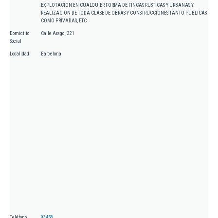
EXPLOTACION EN CUALQUIER FORMA DE FINCAS RUSTICAS Y URBANAS Y
REALIZACION DE TODA CLASE DE OBRAS Y CONSTRUCCIONES TANTO PUBLICAS
COMO PRIVADAS, ETC
Domicilio
Calle Arago , 321
Social
Localidad
Barcelona
Teléfono
93458...