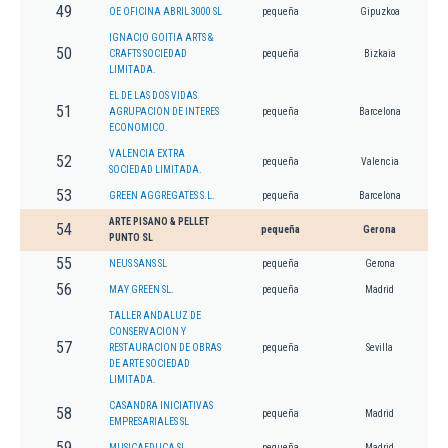
49
OE OFICINA ABRIL 3000 SL
pequeña
Gipuzkoa
IGNACIO GOITIA ARTS &
50
CRAFTS SOCIEDAD
pequeña
Bizkaia
LIMITADA.
EL DE LAS DOS VIDAS
51
AGRUPACION DE INTERES
pequeña
Barcelona
ECONOMICO.
VALENCIA EXTRA
52
pequeña
Valencia
SOCIEDAD LIMITADA.
53
GREEN AGGREGATES S.L.
pequeña
Barcelona
ARTE PISANO & PELLET
54
pequeña
Gerona
PUNTO SL
55
NEUS SANS SL
pequeña
Gerona
56
MAY GREEN SL.
pequeña
Madrid
TALLER ANDALUZ DE
CONSERVACION Y
57
RESTAURACION DE OBRAS
pequeña
Sevilla
DE ARTE SOCIEDAD
LIMITADA.
CASANDRA INICIATIVAS
58
pequeña
Madrid
EMPRESARIALES SL
59
MUSICAEDUCA SL.
pequeña
Madrid