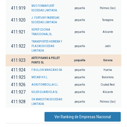
MVC FORMAFUERT
411.919
pequeña
Palmas (las)
SOCIEDAD LIMITADA.
J. FORTUNY FABREGAS
411.920
pequeña
Tarragona
SOCIEDAD LIMITADA.
XEPEP COCINA
411.921
pequeña
Alicante
TRADICIONAL SL.
TRANSPORTES HERRERA Y
411.922
PLAZAS SOCIEDAD
pequeña
Jaén
LIMITADA.
ARTE PISANO & PELLET
411.923
pequeña
Gerona
PUNTO SL
411.924
F BULLON MANZANO SA
pequeña
Huelva
411.925
MECAB14 S.L.
pequeña
Barcelona
411.926
AGROTORRECILLA S.L.
pequeña
Ciudad Real
411.927
SOLER GUARDIOLA SL
pequeña
Alicante
OK MASCOTAS SOCIEDAD
411.928
pequeña
Palmas (las)
LIMITADA.
Ver Ranking de Empresas Nacional