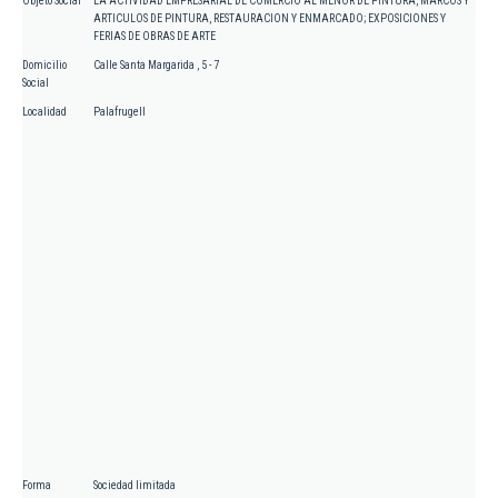
Objeto Social
LA ACTIVIDAD EMPRESARIAL DE COMERCIO AL MENOR DE PINTURA, MARCOS Y
ARTICULOS DE PINTURA, RESTAURACION Y ENMARCADO; EXPOSICIONES Y
FERIAS DE OBRAS DE ARTE
Domicilio
Calle Santa Margarida , 5 - 7
Social
Localidad
Palafrugell
Forma
Sociedad limitada