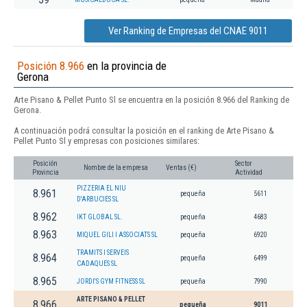
Ver Ranking de Empresas del CNAE 9011
Posición 8.966
en la provincia de
Gerona
Arte Pisano & Pellet Punto Sl se encuentra en la posición 8.966 del Ranking de
Gerona.
A continuación podrá consultar la posición en el ranking de Arte Pisano &
Pellet Punto Sl y empresas con posiciones similares:
Posición
Sector
Nombre de la empresa
Ventas (€)
Provincia
Actividad
PIZZERIA EL NIU
8.961
pequeña
5611
D'ARBUCIES SL
8.962
IKT GLOBAL SL.
pequeña
4683
8.963
MIQUEL GILI I ASSOCIATS SL
pequeña
6920
TRAMITS I SERVEIS
8.964
pequeña
6499
CADAQUES SL
8.965
JORDI'S GYM FITNESS SL
pequeña
7990
ARTE PISANO & PELLET
8.966
pequeña
9011