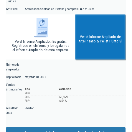
Jurídica
Actividad
Actividades de creación literaria y composici�n musical
Ver el Informe Ampliado de
Arte Pisano & Pellet Punto Sl
Ve el Informe Ampliado. ¡Es gratis!
Regístrese en eInforma y le regalamos
el Informe Ampliado de esta empresa
Número de
empleados
Capital Social
Mayor de 60.000 €
Ventas
Año
Variación
últimos años
2022
2023
-66,56 %
2024
-6,54 %
Resultado
Positivo
2024