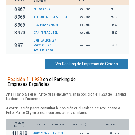
PUNTO SL
8.967
NEUS SANS SL
pequeña
9011
8.968
TETTSUI EMPORDA CEIE SL
pequeña
9313
8.969
FUSTERIA EMEIO SL
pequeña
4332
8.970
CAN FERRAGUT SL
pequeña
6820
EDIFICACIONES Y
8.971
PROYECTOS DEL
pequeña
6812
AMPURDAN SA
Ver Ranking de Empresas de Gerona
Posición 411.923
en el Ranking de
Empresas Españolas
Arte Pisano & Pellet Punto Sl se encuentra en la posición 411.923 del Ranking
Nacional de Empresas.
A continuación podrá consultar la posición en el ranking de Arte Pisano &
Pellet Punto Sl y empresas con posiciones similares:
Posición
Nombre de la empresa
Ventas (€)
Provincia
Nacional
411.918
JORDI'S GYM FITNESS SL
pequeña
Gerona