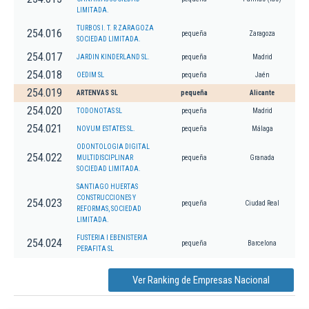
LIMITADA.
TURBOS I. T. R ZARAGOZA
254.016
pequeña
Zaragoza
SOCIEDAD LIMITADA.
254.017
JARDIN KINDERLAND SL.
pequeña
Madrid
254.018
OEDIM SL
pequeña
Jaén
254.019
ARTENVAS SL
pequeña
Alicante
254.020
TODONOTAS SL
pequeña
Madrid
254.021
NOVUM ESTATES SL.
pequeña
Málaga
ODONTOLOGIA DIGITAL
254.022
MULTIDISCIPLINAR
pequeña
Granada
SOCIEDAD LIMITADA.
SANTIAGO HUERTAS
CONSTRUCCIONES Y
254.023
pequeña
Ciudad Real
REFORMAS, SOCIEDAD
LIMITADA.
FUSTERIA I EBENISTERIA
254.024
pequeña
Barcelona
PERAFITA SL
Ver Ranking de Empresas Nacional