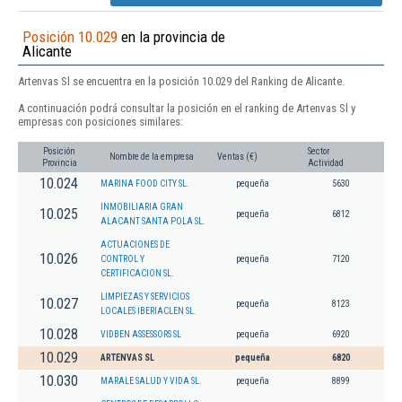
Posición 10.029
en la provincia de
Alicante
Artenvas Sl se encuentra en la posición 10.029 del Ranking de Alicante.
A continuación podrá consultar la posición en el ranking de Artenvas Sl y
empresas con posiciones similares:
Posición
Sector
Nombre de la empresa
Ventas (€)
Provincia
Actividad
10.024
MARINA FOOD CITY SL.
pequeña
5630
INMOBILIARIA GRAN
10.025
pequeña
6812
ALACANT SANTA POLA SL.
ACTUACIONES DE
10.026
CONTROL Y
pequeña
7120
CERTIFICACION SL.
LIMPIEZAS Y SERVICIOS
10.027
pequeña
8123
LOCALES IBERIACLEN SL.
10.028
VIDBEN ASSESSORS SL
pequeña
6920
10.029
ARTENVAS SL
pequeña
6820
10.030
MARALE SALUD Y VIDA SL.
pequeña
8899