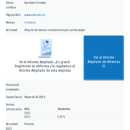
Forma
Sociedad limitada
Jurídica
Página Web
www.artenvas.es
Marcas
5 marcas
Actividad
Alquiler de bienes inmobiliarios por cuenta propia
Ver el Informe
Ampliado de Artenvas
Ve el Informe Ampliado. ¡Es gratis!
Regístrese en eInforma y le regalamos el
Sl
Informe Ampliado de esta empresa
Número de
empleados
Capital Social
Mayor de 60.000 €
Ventas
Año
Variación
últimos años
2023
2024
0,43 %
Resultado
Positivo
2025