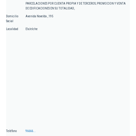
PARCELACIONES POR CUENTA PROPIA Y DE TERCEROS; PROMOCION Y VENTA
DE EDIFICACIONES EN SU TOTALIDAD,
Domicilio
Avenida Novelda , 195
Social
Localidad
Elx/elche
Teléfono
96666...