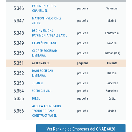
PATRIMONIAL DIEZ
5.346
pequeña
Valencia
GRANELL SL
MAYDON INVERSIONES
5.347
pequeña
Madrid
2007 SL
D&C INVERSIONS
5.348
pequeña
Pontevedra
PATRIMONIAIS GALEGAS SL
5.349
LARRAÑONDOA SA.
pequeña
Navarra
CLOARM SOCIEDAD
5.350
pequeña
Palmas (las)
LIMITADA.
5.351
ARTENVAS SL
pequeña
Alicante
DAOL SOCIEDAD
5.352
pequeña
Bizkaia
LIMITADA.
5.353
JORIN SL
pequeña
Barcelona
5.354
SOCIO G R M S.L.
pequeña
Barcelona
5.355
IOL SL
pequeña
Cádiz
ALGECA ACTIVIDADES
5.356
TECNOLOGICAS Y
pequeña
Madrid
CONSTRUCTIVAS SL.
Ver Ranking de Empresas del CNAE 6820