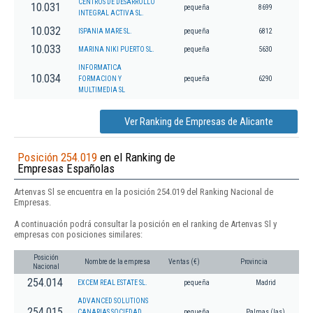
CENTROS DE DESARROLLO
10.031
pequeña
8699
INTEGRAL ACTIVA SL.
10.032
ISPANIA MARE SL.
pequeña
6812
10.033
MARINA NIKI PUERTO SL.
pequeña
5630
INFORMATICA
10.034
FORMACION Y
pequeña
6290
MULTIMEDIA SL
Ver Ranking de Empresas de Alicante
Posición 254.019
en el Ranking de
Empresas Españolas
Artenvas Sl se encuentra en la posición 254.019 del Ranking Nacional de
Empresas.
A continuación podrá consultar la posición en el ranking de Artenvas Sl y
empresas con posiciones similares:
Posición
Nombre de la empresa
Ventas (€)
Provincia
Nacional
254.014
EXCEM REAL ESTATE SL.
pequeña
Madrid
ADVANCED SOLUTIONS
254.015
CANARIAS SOCIEDAD
pequeña
Palmas (las)