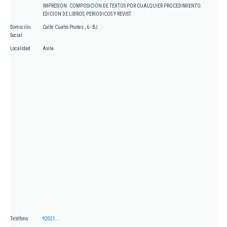
IMPRESION. COMPOSICION DE TEXTOS POR CUALQUIER PROCEDIMIENTO.
EDICION DE LIBROS, PERIODICOS Y REVIST
Domicilio
Calle Cuatro Postes , 6 - BJ
Social
Localidad
Avila
Teléfono
92021...