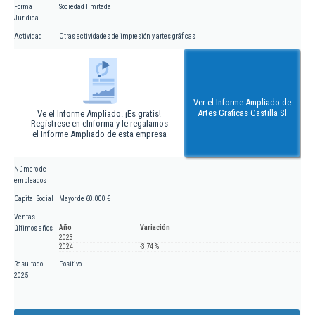
Forma
Sociedad limitada
Jurídica
Actividad
Otras actividades de impresión y artes gráficas
Ver el Informe Ampliado de
Artes Graficas Castilla Sl
Ve el Informe Ampliado. ¡Es gratis!
Regístrese en eInforma y le regalamos
el Informe Ampliado de esta empresa
Número de
empleados
Capital Social
Mayor de 60.000 €
Ventas
Año
Variación
últimos años
2023
2024
-3,74 %
Resultado
Positivo
2025