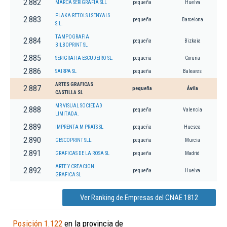
2.882
MARCA SERIGRAFIA SLL
pequeña
Huelva
PLAKA RETOLS I SENYALS
2.883
pequeña
Barcelona
S.L.
TAMPOGRAFIA
2.884
pequeña
Bizkaia
BILBOPRINT SL
2.885
SERIGRAFIA ESCUDEIRO SL.
pequeña
Coruña
2.886
SAIRPA SL
pequeña
Baleares
ARTES GRAFICAS
2.887
pequeña
Ávila
CASTILLA SL
MR VISUAL SOCIEDAD
2.888
pequeña
Valencia
LIMITADA.
2.889
IMPRENTA M PRATS SL
pequeña
Huesca
2.890
GESCOPRINT SLL.
pequeña
Murcia
2.891
GRAFICAS DE LA ROSA SL
pequeña
Madrid
ARTE Y CREACION
2.892
pequeña
Huelva
GRAFICA SL
Ver Ranking de Empresas del CNAE 1812
Posición 1.122
en la provincia de