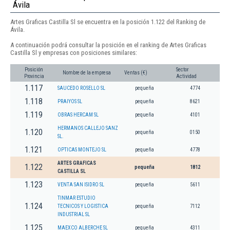
Ávila
Artes Graficas Castilla Sl se encuentra en la posición 1.122 del Ranking de
Ávila.
A continuación podrá consultar la posición en el ranking de Artes Graficas
Castilla Sl y empresas con posiciones similares:
Posición
Sector
Nombre de la empresa
Ventas (€)
Provincia
Actividad
1.117
SAUCEDO ROSELLO SL
pequeña
4774
1.118
PRAIYOS SL
pequeña
8621
1.119
OBRAS HERCAM SL
pequeña
4101
HERMANOS CALLEJO SANZ
1.120
pequeña
0150
SL.
1.121
OPTICAS MONTEJO SL
pequeña
4778
ARTES GRAFICAS
1.122
pequeña
1812
CASTILLA SL
1.123
VENTA SAN ISIDRO SL
pequeña
5611
TINMAR ESTUDIO
1.124
TECNICOS Y LOGISTICA
pequeña
7112
INDUSTRIAL SL
1.125
MAEXCO ALBERCHE SL
pequeña
4311