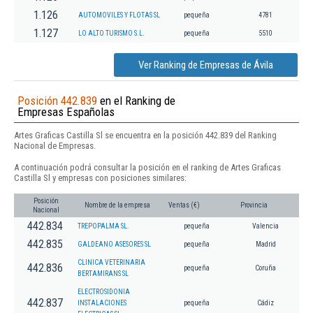
1.126
AUTOMOVILES Y FLOTAS SL
pequeña
4781
1.127
LO ALTO TURISMO S.L.
pequeña
5510
Ver Ranking de Empresas de Ávila
Posición 442.839
en el Ranking de
Empresas Españolas
Artes Graficas Castilla Sl se encuentra en la posición 442.839 del Ranking
Nacional de Empresas.
A continuación podrá consultar la posición en el ranking de Artes Graficas
Castilla Sl y empresas con posiciones similares:
Posición
Nombre de la empresa
Ventas (€)
Provincia
Nacional
442.834
TREPOPALMA SL.
pequeña
Valencia
442.835
GALDEANO ASESORES SL
pequeña
Madrid
CLINICA VETERINARIA
442.836
pequeña
Coruña
BERTAMIRANS SL
ELECTROSIDONIA
442.837
INSTALACIONES
pequeña
Cádiz