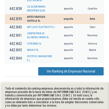
ELECTRICAS SL
GIL BLESA MARIO
442.838
pequeña
Castellon
000247853V SLNE
ARTES GRAFICAS
442.839
pequeña
Ávila
CASTILLA SL
442.840
ART LIGHT ELECTRICITY S.L
pequeña
Cádiz
CARPINTERIA DE
442.841
pequeña
Barcelona
ALUMINIO FANNY SL
442.842
CITRUSMEL SL.
pequeña
Valencia
442.843
RADA 97 SL
pequeña
Madrid
ECOTECH CARGADORES
442.844
pequeña
Barcelona
S.L.
Ver Ranking de Empresas Nacional
Todo el contenido de ranking-empresas.eleconomista.es y toda la información de
empresas procede de la base de datos de INFORMA D&B S.A.U. (S.M.E.) y es
tratada y suministrada por INFORMA D&B S.A.U. (S.M.E.). En todo caso, la
información de empresas que proporcionamos debe ser tenida en cuenta sólo
como un elemento más a considerar a la hora de adoptar decisiones comerciales
y no debe por tanto determinar las mismas.