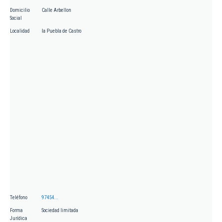
Domicilio
Calle Arbellon
Social
Localidad
la Puebla de Castro
Teléfono
97454...
Forma
Sociedad limitada
Jurídica