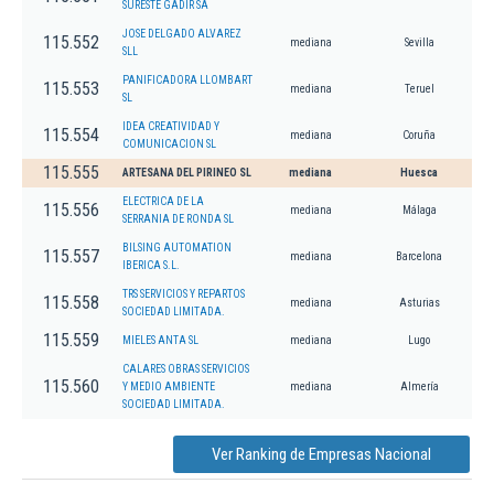
SURESTE GADIR SA
JOSE DELGADO ALVAREZ
115.552
mediana
Sevilla
SLL
PANIFICADORA LLOMBART
115.553
mediana
Teruel
SL
IDEA CREATIVIDAD Y
115.554
mediana
Coruña
COMUNICACION SL
115.555
ARTESANA DEL PIRINEO SL
mediana
Huesca
ELECTRICA DE LA
115.556
mediana
Málaga
SERRANIA DE RONDA SL
BILSING AUTOMATION
115.557
mediana
Barcelona
IBERICA S.L.
TRS SERVICIOS Y REPARTOS
115.558
mediana
Asturias
SOCIEDAD LIMITADA.
115.559
MIELES ANTA SL
mediana
Lugo
CALARES OBRAS SERVICIOS
115.560
Y MEDIO AMBIENTE
mediana
Almería
SOCIEDAD LIMITADA.
Ver Ranking de Empresas Nacional