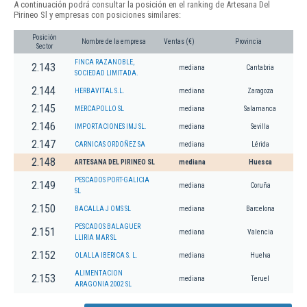
A continuación podrá consultar la posición en el ranking de Artesana Del
Pirineo Sl y empresas con posiciones similares:
Posición
Nombre de la empresa
Ventas (€)
Provincia
Sector
FINCA RAZANOBLE,
2.143
mediana
Cantabria
SOCIEDAD LIMITADA.
2.144
HERBAVITAL S.L.
mediana
Zaragoza
2.145
MERCAPOLLO SL
mediana
Salamanca
2.146
IMPORTACIONES IMJ SL.
mediana
Sevilla
2.147
CARNICAS ORDOÑEZ SA
mediana
Lérida
2.148
ARTESANA DEL PIRINEO SL
mediana
Huesca
PESCADOS PORT-GALICIA
2.149
mediana
Coruña
SL
2.150
BACALLA J OMS SL
mediana
Barcelona
PESCADOS BALAGUER
2.151
mediana
Valencia
LLIRIA MAR SL
2.152
OLALLA IBERICA S. L.
mediana
Huelva
ALIMENTACION
2.153
mediana
Teruel
ARAGONIA 2002 SL