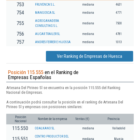
753
FRUVENCA S.L.
mediana
4631
754
MANGOSCA SL
mediana
4771
AGROGANADERA
755
mediana
7500
CONSULTING S.L.
756
AUCAR TRAILER SL
mediana
4781
757
ANDRES FERRER E HIJOS SA
mediana
1013
Ver Ranking de Empresas de Huesca
Posición 115.555
en el Ranking de
Empresas Españolas
Artesana Del Pirineo Sl se encuentra en la posición 115.555 del Ranking
Nacional de Empresas.
A continuación podrá consultar la posición en el ranking de Artesana Del
Pirineo Sl y empresas con posiciones similares:
Posición
Nombre de la empresa
Ventas (€)
Provincia
Nacional
115.550
ODALKANO SL.
mediana
Valladolid
CENTRO PRODUCTOR DEL
115.551
mediana
Murcia