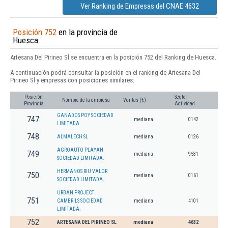
Ver Ranking de Empresas del CNAE 4632
Posición 752
en la provincia de
Huesca
Artesana Del Pirineo Sl se encuentra en la posición 752 del Ranking de Huesca.
A continuación podrá consultar la posición en el ranking de Artesana Del
Pirineo Sl y empresas con posiciones similares:
Posición
Sector
Nombre de la empresa
Ventas (€)
Provincia
Actividad
GANADOS POY SOCIEDAD
747
mediana
0142
LIMITADA.
748
ALMALECH SL
mediana
0126
AGROAUTO PLAYAN
749
mediana
9531
SOCIEDAD LIMITADA.
HERMANOS RIU VALOR
750
mediana
0161
SOCIEDAD LIMITADA.
URBAN PROJECT
751
CAMBRILS SOCIEDAD
mediana
4101
LIMITADA.
752
ARTESANA DEL PIRINEO SL
mediana
4632