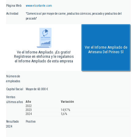
Página Web
www.elcortante.com
Actividad
"Comercio al por mayor de carne, productos cárnicos; pescado y productos del
pescado"
Ver el Informe Ampliado de
Artesana Del Pirineo Sl
Ve el Informe Ampliado. ¡Es gratis!
Regístrese en eInforma y le regalamos
el Informe Ampliado de esta empresa
Número de
empleados
Capital Social
Mayor de 60.000 €
Ventas
Año
Variación
últimos años
2022
2023
14,97 %
2024
5,6 %
Resultado
Positivo
2024