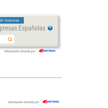
 de Empresas
mpresas Españolas
Información ofrecida por
Información ofrecida por