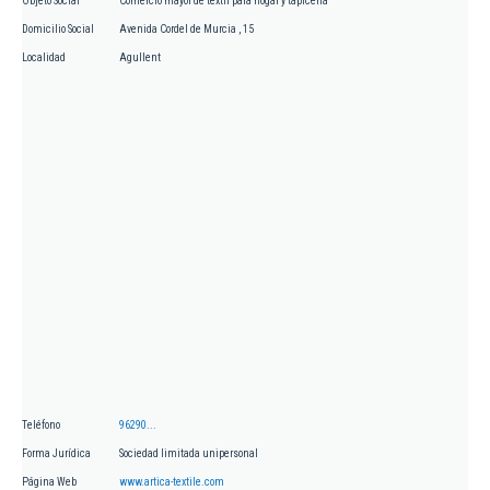
Objeto Social
Comercio mayor de textil para hogar y tapicería
Domicilio Social
Avenida Cordel de Murcia , 15
Localidad
Agullent
Teléfono
96290...
Forma Jurídica
Sociedad limitada unipersonal
Página Web
www.artica-textile.com