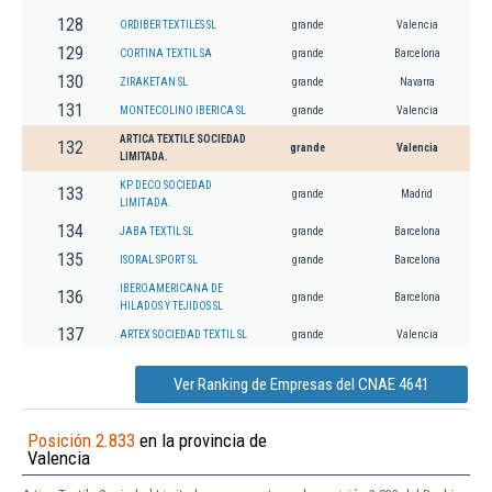
128
ORDIBER TEXTILES SL
grande
Valencia
129
CORTINA TEXTIL SA
grande
Barcelona
130
ZIRAKETAN SL
grande
Navarra
131
MONTECOLINO IBERICA SL
grande
Valencia
ARTICA TEXTILE SOCIEDAD
132
grande
Valencia
LIMITADA.
KP DECO SOCIEDAD
133
grande
Madrid
LIMITADA.
134
JABA TEXTIL SL
grande
Barcelona
135
ISORAL SPORT SL
grande
Barcelona
IBEROAMERICANA DE
136
grande
Barcelona
HILADOS Y TEJIDOS SL
137
ARTEX SOCIEDAD TEXTIL SL
grande
Valencia
Ver Ranking de Empresas del CNAE 4641
Posición 2.833
en la provincia de
Valencia