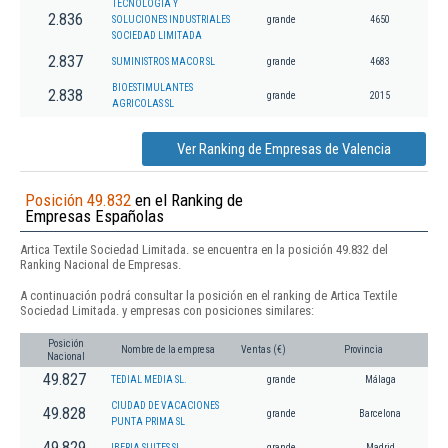
TECNOLOGIA Y
2.836
SOLUCIONES INDUSTRIALES
grande
4650
SOCIEDAD LIMITADA
2.837
SUMINISTROS MACOR SL
grande
4683
BIOESTIMULANTES
2.838
grande
2015
AGRICOLAS SL
Ver Ranking de Empresas de Valencia
Posición 49.832
en el Ranking de
Empresas Españolas
Artica Textile Sociedad Limitada. se encuentra en la posición 49.832 del
Ranking Nacional de Empresas.
A continuación podrá consultar la posición en el ranking de Artica Textile
Sociedad Limitada. y empresas con posiciones similares:
Posición
Nombre de la empresa
Ventas (€)
Provincia
Nacional
49.827
TEDIAL MEDIA SL.
grande
Málaga
CIUDAD DE VACACIONES
49.828
grande
Barcelona
PUNTA PRIMA SL
49.829
IBERIA SUITES SL.
grande
Madrid