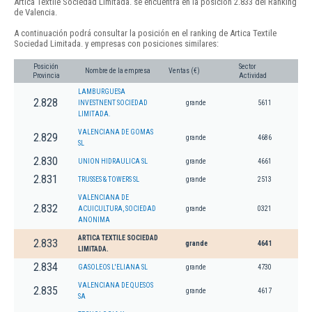
Artica Textile Sociedad Limitada. se encuentra en la posición 2.833 del Ranking
de Valencia.
A continuación podrá consultar la posición en el ranking de Artica Textile
Sociedad Limitada. y empresas con posiciones similares:
Posición
Sector
Nombre de la empresa
Ventas (€)
Provincia
Actividad
LAMBURGUESA
2.828
INVESTNENT SOCIEDAD
grande
5611
LIMITADA.
VALENCIANA DE GOMAS
2.829
grande
4686
SL
2.830
UNION HIDRAULICA SL
grande
4661
2.831
TRUSSES & TOWERS SL
grande
2513
VALENCIANA DE
2.832
ACUICULTURA, SOCIEDAD
grande
0321
ANONIMA
ARTICA TEXTILE SOCIEDAD
2.833
grande
4641
LIMITADA.
2.834
GASOLEOS L'ELIANA SL
grande
4730
VALENCIANA DE QUESOS
2.835
grande
4617
SA