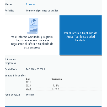
Marcas
1 marcas
Actividad
Comercio al por mayor de textiles
Ver el Informe Ampliado de
Artica Textile Sociedad
Ve el Informe Ampliado. ¡Es gratis!
Regístrese en eInforma y le
Limitada.
regalamos el Informe Ampliado de
esta empresa
Número de
empleados
Capital Social
De 3.100 a 60.000 €
Ventas últimos años
Año
Variación
2022
2023
17,14 %
2024
-17,45 %
Resultado 2024
Positivo