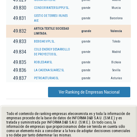
49.830
CONDOR WATER SUPPLY SL.
grande
Murcia
GESTIO DE TERRES I RUNES
49.831
grande
Barcelona
AIE
ARTICA TEXTILE SOCIEDAD
49.832
grande
Valencia
LIMITADA.
49.833
BEBIDAS VPL SL.
grande
Toledo
COLD ENERGY DESARROLLO
49.834
grande
Madrid
DE PROYECTOS SL.
49.835
ROBLEDAM SL
grande
Bizkaia
49.836
LA CADENA SUAREZ SL
grande
Sevilla
49.837
PETROASTURIAS SL
grande
Asturias
Ver Ranking de Empresas Nacional
Todo el contenido de ranking-empresas.eleconomista.es y toda la información de
empresas procede de la base de datos de INFORMA D&B S.A.U. (S.M.E.) y es
tratada y suministrada por INFORMA D&B S.A.U. (S.M.E.). En todo caso, la
información de empresas que proporcionamos debe ser tenida en cuenta sólo
como un elemento más a considerar a la hora de adoptar decisiones comerciales
y no debe por tanto determinar las mismas.