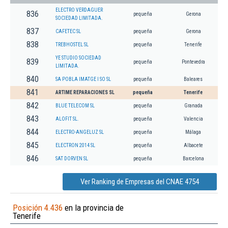
ELECTRO VERDAGUER
836
pequeña
Gerona
SOCIEDAD LIMITADA.
837
CAFETEC SL
pequeña
Gerona
838
TREBHOSTEL SL
pequeña
Tenerife
YE STUDIO SOCIEDAD
839
pequeña
Pontevedra
LIMITADA.
840
SA POBLA IMATGE I SO SL
pequeña
Baleares
841
ARTIME REPARACIONES SL
pequeña
Tenerife
842
BLUE TELECOM SL
pequeña
Granada
843
ALOFIT SL.
pequeña
Valencia
844
ELECTRO-ANGELUZ SL
pequeña
Málaga
845
ELECTRON 2014 SL
pequeña
Albacete
846
SAT DORVEN SL
pequeña
Barcelona
Ver Ranking de Empresas del CNAE 4754
Posición 4.436
en la provincia de
Tenerife