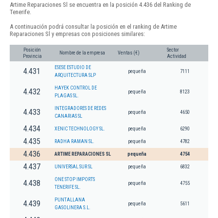
Artime Reparaciones Sl se encuentra en la posición 4.436 del Ranking de
Tenerife.
A continuación podrá consultar la posición en el ranking de Artime
Reparaciones Sl y empresas con posiciones similares:
Posición
Sector
Nombre de la empresa
Ventas (€)
Provincia
Actividad
ESESE ESTUDIO DE
4.431
pequeña
7111
ARQUITECTURA SLP
HAYEK CONTROL DE
4.432
pequeña
8123
PLAGAS SL.
INTEGRADORES DE REDES
4.433
pequeña
4650
CANARIAS SL
4.434
XENIC TECHNOLOGY SL.
pequeña
6290
4.435
RADHA RAMAN SL.
pequeña
4782
4.436
ARTIME REPARACIONES SL
pequeña
4754
4.437
UNIVERSAL SUR SL
pequeña
6832
ONE STOP IMPORTS
4.438
pequeña
4755
TENERIFE SL.
PUNTALLANA
4.439
pequeña
5611
GASOLINERA S.L.