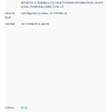
REPUESTOS. EL DESARROLLO DE LAS ACTIVIDADES INTEGRANTES DEL OBJETO
SOCIAL, PODRA REALIZARSE, TOTAL O P
Domicilio
Calle Magistral luis Reyes , 24 - VISTABELLA
Social
Localidad
san Cristobal de la Laguna
Teléfono
92264...