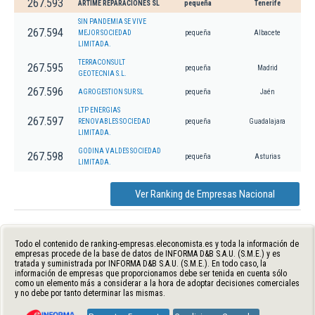
267.593
ARTIME REPARACIONES SL
pequeña
Tenerife
SIN PANDEMIA SE VIVE
267.594
MEJOR SOCIEDAD
pequeña
Albacete
LIMITADA.
TERRACONSULT
267.595
pequeña
Madrid
GEOTECNIA S.L.
267.596
AGROGESTION SUR SL
pequeña
Jaén
LTP ENERGIAS
267.597
RENOVABLES SOCIEDAD
pequeña
Guadalajara
LIMITADA.
GODINA VALDES SOCIEDAD
267.598
pequeña
Asturias
LIMITADA.
Ver Ranking de Empresas Nacional
Todo el contenido de ranking-empresas.eleconomista.es y toda la información de
empresas procede de la base de datos de INFORMA D&B S.A.U. (S.M.E.) y es
tratada y suministrada por INFORMA D&B S.A.U. (S.M.E.). En todo caso, la
información de empresas que proporcionamos debe ser tenida en cuenta sólo
como un elemento más a considerar a la hora de adoptar decisiones comerciales
y no debe por tanto determinar las mismas.