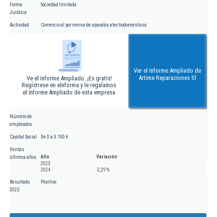
Forma
Sociedad limitada
Jurídica
Actividad
Comercio al por menor de aparatos electrodomésticos
Ver el Informe Ampliado de
Artime Reparaciones Sl
Ve el Informe Ampliado. ¡Es gratis!
Regístrese en eInforma y le regalamos
el Informe Ampliado de esta empresa
Número de
empleados
Capital Social
De 0 a 3.100 €
Ventas
Año
Variación
últimos años
2023
2024
-2,29 %
Resultado
Positivo
2025