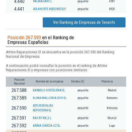
4.440
PALMACAR S.L.
pequeña
4781
4.441
ASLANORTE ASESORES SLP.
pequeña
6920
Ver Ranking de Empresas de Tenerife
Posición 267.593
en el Ranking de
Empresas Españolas
Artime Reparaciones Sl se encuentra en la posición 267.593 del Ranking
Nacional de Empresas.
A continuación podrá consultar la posición en el ranking de Artime
Reparaciones Sl y empresas con posiciones similares:
Posición
Nombre de la empresa
Ventas (€)
Provincia
Nacional
267.588
BARMELO HOSTELERIA SL.
pequeña
Madrid
267.589
KLIMA-MALLORCA 2010 SL.
pequeña
Baleares
ASTUR MONJAS
267.590
pequeña
Asturias
REPOSTERIA SL
267.591
BAII BY ME, S.L.
pequeña
Murcia
267.592
ARIMA GARCIA UZ SL.
pequeña
Lugo