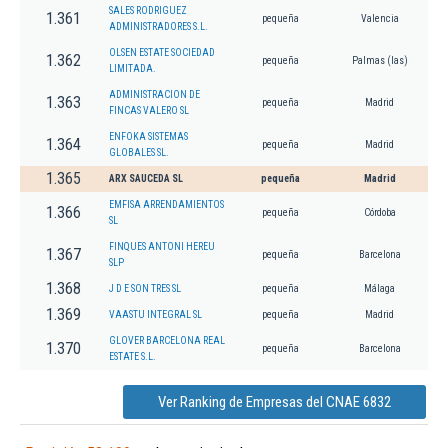
SALES RODRIGUEZ
1.361
pequeña
Valencia
ADMINISTRADORES S.L.
OLSEN ESTATE SOCIEDAD
1.362
pequeña
Palmas (las)
LIMITADA.
ADMINISTRACION DE
1.363
pequeña
Madrid
FINCAS VALERO SL
ENFOKA SISTEMAS
1.364
pequeña
Madrid
GLOBALES SL.
1.365
ARX SAUCEDA SL
pequeña
Madrid
EMFISA ARRENDAMIENTOS
1.366
pequeña
Córdoba
SL
FINQUES ANTONI HEREU
1.367
pequeña
Barcelona
SLP
1.368
J D E SON TRES SL
pequeña
Málaga
1.369
VAASTU INTEGRAL SL
pequeña
Madrid
GLOVER BARCELONA REAL
1.370
pequeña
Barcelona
ESTATE S.L.
Ver Ranking de Empresas del CNAE 6832