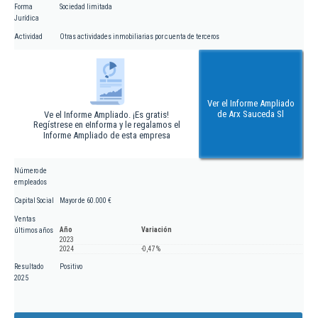
Forma
Sociedad limitada
Jurídica
Actividad
Otras actividades inmobiliarias por cuenta de terceros
Ver el Informe Ampliado
de Arx Sauceda Sl
Ve el Informe Ampliado. ¡Es gratis!
Regístrese en eInforma y le regalamos el
Informe Ampliado de esta empresa
Número de
empleados
Capital Social
Mayor de 60.000 €
Ventas
Año
Variación
últimos años
2023
2024
-0,47 %
Resultado
Positivo
2025