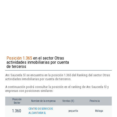
Posición 1.365
en el sector Otras
actividades inmobiliarias por cuenta
de terceros
Arx Sauceda Sl se encuentra en la posición 1.365 del Ranking del sector Otras
actividades inmobiliarias por cuenta de terceros.
A continuación podrá consultar la posición en el ranking de Arx Sauceda Sl y
empresas con posiciones similares:
Posición
Nombre de la empresa
Ventas (€)
Provincia
Sector
CENTRO DE SERVICIOS
1.360
pequeña
Málaga
ALCANTARA SL