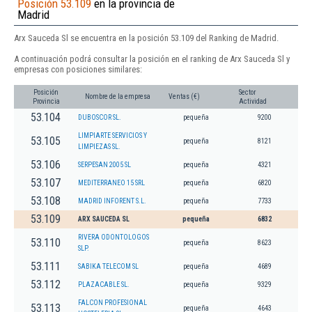
Posición 53.109
en la provincia de
Madrid
Arx Sauceda Sl se encuentra en la posición 53.109 del Ranking de Madrid.
A continuación podrá consultar la posición en el ranking de Arx Sauceda Sl y
empresas con posiciones similares:
Posición
Sector
Nombre de la empresa
Ventas (€)
Provincia
Actividad
53.104
DUBOSCOR SL.
pequeña
9200
LIMPIARTE SERVICIOS Y
53.105
pequeña
8121
LIMPIEZAS SL.
53.106
SERPESAN 2005 SL
pequeña
4321
53.107
MEDITERRANEO 15 SRL
pequeña
6820
53.108
MADRID INFORENT S.L.
pequeña
7733
53.109
ARX SAUCEDA SL
pequeña
6832
RIVERA ODONTOLOGOS
53.110
pequeña
8623
SLP.
53.111
SABIKA TELECOM SL
pequeña
4689
53.112
PLAZACABLE SL.
pequeña
9329
FALCON PROFESIONAL
53.113
pequeña
4643