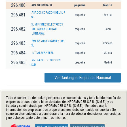
296.480
ARX SAUCEDA SL
pequeña
Madrid
ASADOS CORAZON DEL SUR
296.481
pequeña
Sevilla
SL.
SUMINISTROS ELECTRICOS
296.482
DIELGOHI SOCIEDAD
pequeña
Jaén
LIMITADA.
EMFISA ARRENDAMIENTOS
296.483
pequeña
Córdoba
SL
296.484
INTRALEVANTE SL.
pequeña
Murcia
RIVERA ODONTOLOGOS
296.485
pequeña
Madrid
SLP.
Ver Ranking de Empresas Nacional
Todo el contenido de ranking-empresas.eleconomista.es y toda la información de
empresas procede de la base de datos de INFORMA D&B S.A.U. (S.M.E.) y es
tratada y suministrada por INFORMA D&B S.A.U. (S.M.E.). En todo caso, la
información de empresas que proporcionamos debe ser tenida en cuenta sólo
como un elemento más a considerar a la hora de adoptar decisiones comerciales
y no debe por tanto determinar las mismas.