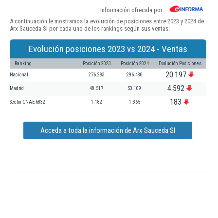
Información ofrecida por
A continuación le mostramos la evolución de posiciones entre 2023 y 2024 de
Arx Sauceda Sl por cada uno de los rankings según sus ventas:
Evolución posiciones 2023 vs 2024 - Ventas
Ranking
Posición 2023
Posición 2024
Evolución Posiciones
20.197
Nacional
276.283
296.480
4.592
Madrid
48.517
53.109
183
Sector CNAE 6832
1.182
1.365
Acceda a toda la información de Arx Sauceda Sl