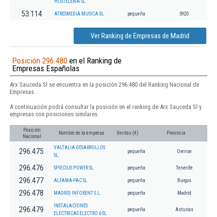
HOSTELERIA SL.
53.114
ATRESMEDIA MUSICA SL.
pequeña
5920
Ver Ranking de Empresas de Madrid
Posición 296.480
en el Ranking de
Empresas Españolas
Arx Sauceda Sl se encuentra en la posición 296.480 del Ranking Nacional de
Empresas.
A continuación podrá consultar la posición en el ranking de Arx Sauceda Sl y
empresas con posiciones similares:
Posición
Nombre de la empresa
Ventas (€)
Provincia
Nacional
VALTALIA DESARROLLOS
296.475
pequeña
Orense
SL.
296.476
SPIECIUS POWER SL.
pequeña
Tenerife
296.477
ALFAMA-PAC SL
pequeña
Burgos
296.478
MADRID INFORENT S.L.
pequeña
Madrid
INSTALACIONES
296.479
pequeña
Asturias
ELECTRICAS ELECTRO 6 SL