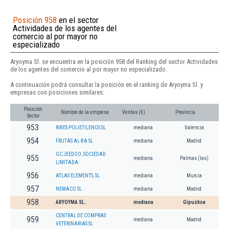
Posición 958
en el sector
Actividades de los agentes del
comercio al por mayor no
especializado
Aryoyma Sl. se encuentra en la posición 958 del Ranking del sector Actividades
de los agentes del comercio al por mayor no especializado.
A continuación podrá consultar la posición en el ranking de Aryoyma Sl. y
empresas con posiciones similares:
Posición
Nombre de la empresa
Ventas (€)
Provincia
Sector
953
RIBES POLIETILENOS SL
mediana
Valencia
954
FRUTAS AL-BA SL
mediana
Madrid
GC JEEDOO, SOCIEDAD
955
mediana
Palmas (las)
LIMITADA.
956
ATLAS ELEMENTS, SL.
mediana
Murcia
957
NEMACO SL
mediana
Madrid
958
ARYOYMA SL.
mediana
Gipuzkoa
CENTRAL DE COMPRAS
959
mediana
Madrid
VETERINARIAS SL