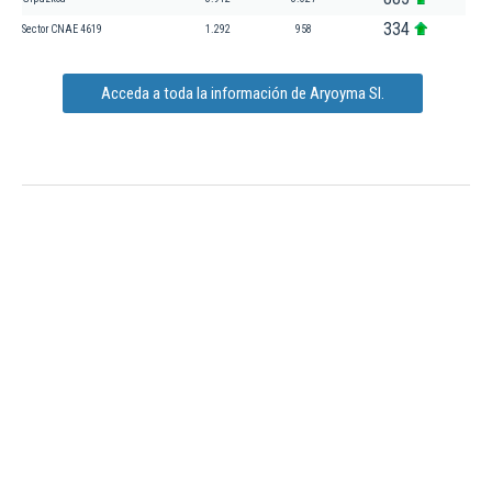
334
Sector CNAE 4619
1.292
958
Acceda a toda la información de Aryoyma Sl.