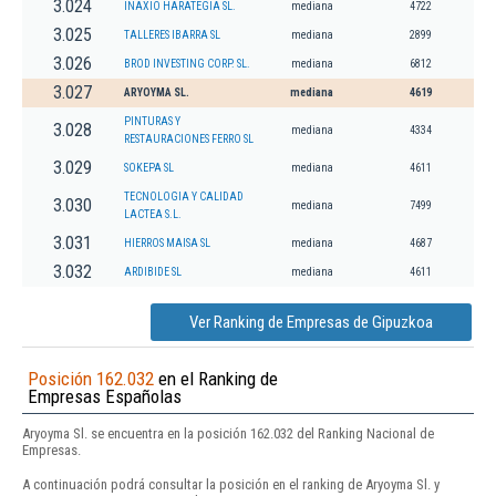
3.024
INAXIO HARATEGIA SL.
mediana
4722
3.025
TALLERES IBARRA SL
mediana
2899
3.026
BROD INVESTING CORP. SL.
mediana
6812
3.027
ARYOYMA SL.
mediana
4619
PINTURAS Y
3.028
mediana
4334
RESTAURACIONES FERRO SL
3.029
SOKEPA SL
mediana
4611
TECNOLOGIA Y CALIDAD
3.030
mediana
7499
LACTEA S.L.
3.031
HIERROS MAISA SL
mediana
4687
3.032
ARDIBIDE SL
mediana
4611
Ver Ranking de Empresas de Gipuzkoa
Posición 162.032
en el Ranking de
Empresas Españolas
Aryoyma Sl. se encuentra en la posición 162.032 del Ranking Nacional de
Empresas.
A continuación podrá consultar la posición en el ranking de Aryoyma Sl. y