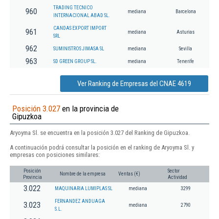
TRADING TECNICO
960
mediana
Barcelona
INTERNACIONAL ABAD SL.
CANDAS EXPORT IMPORT
961
mediana
Asturias
SRL
962
SUMINISTROS JIMASA SL
mediana
Sevilla
963
SD GREEN GROUP SL.
mediana
Tenerife
Ver Ranking de Empresas del CNAE 4619
Posición 3.027
en la provincia de
Gipuzkoa
Aryoyma Sl. se encuentra en la posición 3.027 del Ranking de Gipuzkoa.
A continuación podrá consultar la posición en el ranking de Aryoyma Sl. y
empresas con posiciones similares:
Posición
Sector
Nombre de la empresa
Ventas (€)
Provincia
Actividad
3.022
MAQUINARIA LUMIPLAS SL
mediana
3299
FERNANDEZ ANDUAGA
3.023
mediana
2790
S.L.