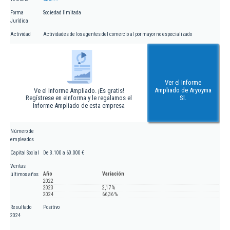
Forma
Sociedad limitada
Jurídica
Actividad
Actividades de los agentes del comercio al por mayor no especializado
Ver el Informe
Ampliado de Aryoyma
Ve el Informe Ampliado. ¡Es gratis!
Regístrese en eInforma y le regalamos el
Sl.
Informe Ampliado de esta empresa
Número de
empleados
Capital Social
De 3.100 a 60.000 €
Ventas
Año
Variación
últimos años
2022
2023
2,17 %
2024
66,36 %
Resultado
Positivo
2024