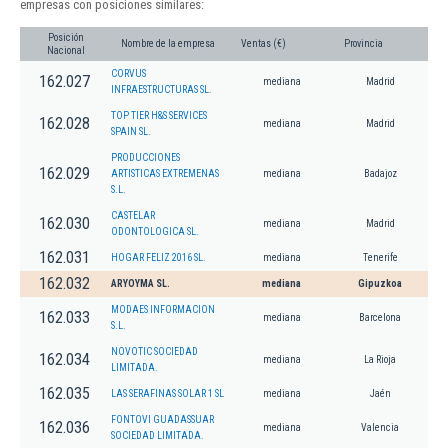
empresas con posiciones similares:
Posición
Nombre de la empresa
Ventas (€)
Provincia
Nacional
CORVUS
162.027
mediana
Madrid
INFRAESTRUCTURAS SL.
TOP TIER H&S SERVICES
162.028
mediana
Madrid
SPAIN SL.
PRODUCCIONES
162.029
ARTISTICAS EXTREMENAS
mediana
Badajoz
S.L.
CASTELAR
162.030
mediana
Madrid
ODONTOLOGICA SL.
162.031
HOGAR FELIZ 2016 SL.
mediana
Tenerife
162.032
ARYOYMA SL.
mediana
Gipuzkoa
MODAES INFORMACION
162.033
mediana
Barcelona
S.L.
NOVOTIC SOCIEDAD
162.034
mediana
La Rioja
LIMITADA.
162.035
LAS SERAFINAS SOLAR 1 SL
mediana
Jaén
FONTOVI GUADASSUAR
162.036
mediana
Valencia
SOCIEDAD LIMITADA.