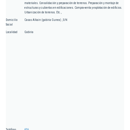
materiales. Consolidación y preparación de terrenos. Preparación y montaje de
estructuras y cubiertas en edificaciones. Compra-venta y explotación de edificios.
Urbanización de terrenos. Etc.,
Domicilio
Casas Alkain (gabiria Gunea) , S/N
Social
Localidad
Gabiria
Teléfono
626.....