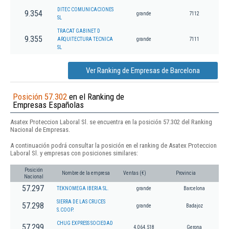
DITEC COMUNICACIONES
9.354
grande
7112
SL
TRACAT GABINET D
9.355
ARQUITECTURA TECNICA
grande
7111
SL
Ver Ranking de Empresas de Barcelona
Posición 57.302
en el Ranking de
Empresas Españolas
Asatex Proteccion Laboral Sl. se encuentra en la posición 57.302 del Ranking
Nacional de Empresas.
A continuación podrá consultar la posición en el ranking de Asatex Proteccion
Laboral Sl. y empresas con posiciones similares:
Posición
Nombre de la empresa
Ventas (€)
Provincia
Nacional
57.297
TEKNOMEGA IBERIA SL.
grande
Barcelona
SIERRA DE LAS CRUCES
57.298
grande
Badajoz
S.COOP.
CHUG EXPRESS SOCIEDAD
57.299
4.064.518
Gerona