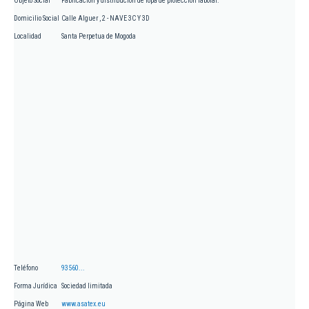
Objeto Social
Fabricación y distribución de ropa de protección laboral.
Domicilio Social
Calle Alguer , 2 - NAVE 3C Y 3D
Localidad
Santa Perpetua de Mogoda
Teléfono
93560...
Forma Jurídica
Sociedad limitada
Página Web
www.asatex.eu