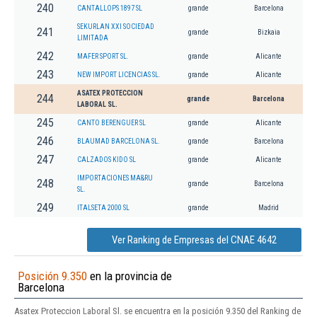
240
CANTALLOPS 1897 SL
grande
Barcelona
SEKURLAN XXI SOCIEDAD
241
grande
Bizkaia
LIMITADA
242
MAFER SPORT SL.
grande
Alicante
243
NEW IMPORT LICENCIAS SL.
grande
Alicante
ASATEX PROTECCION
244
grande
Barcelona
LABORAL SL.
245
CANTO BERENGUER SL
grande
Alicante
246
BLAUMAD BARCELONA SL.
grande
Barcelona
247
CALZADOS KIDO SL
grande
Alicante
IMPORTACIONES MA&RU
248
grande
Barcelona
SL.
249
ITALSETA 2000 SL
grande
Madrid
Ver Ranking de Empresas del CNAE 4642
Posición 9.350
en la provincia de
Barcelona
Asatex Proteccion Laboral Sl. se encuentra en la posición 9.350 del Ranking de