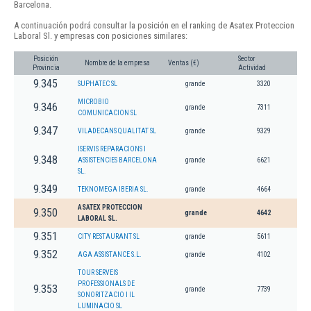
Barcelona.
A continuación podrá consultar la posición en el ranking de Asatex Proteccion
Laboral Sl. y empresas con posiciones similares:
Posición
Sector
Nombre de la empresa
Ventas (€)
Provincia
Actividad
9.345
SUPHATEC SL
grande
3320
MICROBIO
9.346
grande
7311
COMUNICACION SL
9.347
VILADECANS QUALITAT SL
grande
9329
ISERVIS REPARACIONS I
9.348
ASSISTENCIES BARCELONA
grande
6621
SL.
9.349
TEKNOMEGA IBERIA SL.
grande
4664
ASATEX PROTECCION
9.350
grande
4642
LABORAL SL.
9.351
CITY RESTAURANT SL
grande
5611
9.352
AGA ASSISTANCE S.L.
grande
4102
TOUR SERVEIS
PROFESSIONALS DE
9.353
grande
7739
SONORITZACIO I IL
LUMINACIO SL