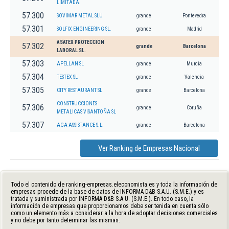
LIMITADA.
57.300
SOVIMAR METAL SLU
grande
Pontevedra
57.301
SOLFIX ENGINEERING SL.
grande
Madrid
ASATEX PROTECCION
57.302
grande
Barcelona
LABORAL SL.
57.303
APELLAN SL
grande
Murcia
57.304
TESTEX SL
grande
Valencia
57.305
CITY RESTAURANT SL
grande
Barcelona
CONSTRUCCIONES
57.306
grande
Coruña
METALICAS VISANTOÑA SL
57.307
AGA ASSISTANCE S.L.
grande
Barcelona
Ver Ranking de Empresas Nacional
Todo el contenido de ranking-empresas.eleconomista.es y toda la información de
empresas procede de la base de datos de INFORMA D&B S.A.U. (S.M.E.) y es
tratada y suministrada por INFORMA D&B S.A.U. (S.M.E.). En todo caso, la
información de empresas que proporcionamos debe ser tenida en cuenta sólo
como un elemento más a considerar a la hora de adoptar decisiones comerciales
y no debe por tanto determinar las mismas.