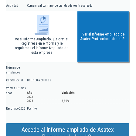
Actividad
Comercio al por mayor de prendas de vestir y calzado
Ver el Informe Ampliado de
Asatex Proteccion Laboral Sl.
Ve el Informe Ampliado. ¡Es gratis!
Regístrese en eInforma y le
regalamos el Informe Ampliado de
esta empresa
Número de
empleados
Capital Social
De 3.100 a 60.000 €
Ventas últimos
Año
Variación
años
2023
2024
4,64 %
Resultado 2025
Positivo
Accede al Informe ampliado de Asatex