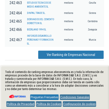
242.463
ESTUDIOS TECNICOS DE
mediana
Coruña
MEDIO AMBIENTE SL
242.464
DINPAL TRADE SL.
mediana
Gerona
DERIVADOS DEL CEMENTO
242.465
mediana
Cantabria
DERBETTON SL
242.466
BEERLAND 1994 SL
mediana
Zaragoza
INFORGES DESARROLLO
242.467
PERSONAS Y FORMACION
mediana
Murcia
SL.
Ver Ranking de Empresas Nacional
Todo el contenido de ranking-empresas.eleconomista.es y toda la información de
empresas procede de la base de datos de INFORMA D&B S.A.U. (S.M.E.) y es
tratada y suministrada por INFORMA D&B S.A.U. (S.M.E.). En todo caso, la
información de empresas que proporcionamos debe ser tenida en cuenta sólo
como un elemento más a considerar a la hora de adoptar decisiones comerciales
y no debe por tanto determinar las mismas.
Preguntas Frecuentes
Condiciones Generales
Política de Privacidad
Política de Cookies
Configuración de cookies