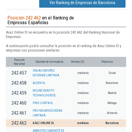
Ver Ranking de Empresas de Barcelona
Posición 242.462
en el Ranking de
Empresas Españolas
Asaz Online Sl se encuentra en la posición 242.462 del Ranking Nacional de
Empresas.
A continuación podrá consultar la posición en el ranking de Asaz Online Sl y
empresas con posiciones similares:
Posición
Nombre de la empresa
Ventas (€)
Provincia
Nacional
GRUAS ORDOÑEZ
242.457
mediana
Ceuta
SOCIEDAD LIMITADA.
242.458
ALDEVI SL
mediana
Barcelona
SECURE IDENTITY
242.459
mediana
Madrid
TECHNOLOGIES SL.
242.460
PINO ZURITA SL
mediana
Málaga
FRIO NELMIR SOCIEDAD
242.461
mediana
Almería
LIMITADA.
242.462
ASAZ ONLINE SL
mediana
Barcelona
AMBIOTEC GABINETE DE