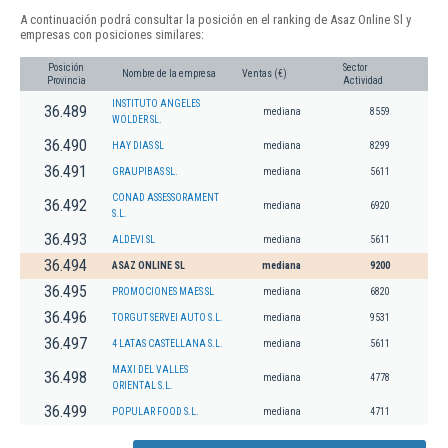
A continuación podrá consultar la posición en el ranking de Asaz Online Sl y
empresas con posiciones similares:
Posición
Sector
Nombre de la empresa
Ventas (€)
Provincia
Actividad
INSTITUTO ANGELES
36.489
mediana
8559
WOLDER SL.
36.490
HAY DIAS SL
mediana
8299
36.491
GRAUPIBAS SL.
mediana
5611
CONAD ASSESSORAMENT
36.492
mediana
6920
S.L.
36.493
ALDEVI SL
mediana
5611
36.494
ASAZ ONLINE SL
mediana
9200
36.495
PROMOCIONES MAES SL
mediana
6820
36.496
TORGUT SERVEI AUTO S.L.
mediana
9531
36.497
4 LATAS CASTELLANA S.L.
mediana
5611
MAXI DEL VALLES
36.498
mediana
4778
ORIENTAL S.L.
36.499
POPULAR FOOD S.L.
mediana
4711