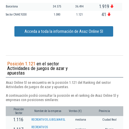
1.919
Barcelona
34.575
36.494
41
Sector CNAE 9200
1.080
1.121
Acceda a toda la información de Asaz Online Sl
Posición 1.121
en el sector
Actividades de juegos de azar y
apuestas
Asaz Online Sl se encuentra en la posición 1.121 del Ranking del sector
Actividades de juegos de azar y apuestas.
A continuación podrá consultar la posición en el ranking de Asaz Online Sl y
empresas con posiciones similares:
Posición
Nombre de la empresa
Ventas (€)
Provincia
Sector
1.116
RECREATIVOS JUBELMAR SL
mediana
Ciudad Real
RECREATIVOS