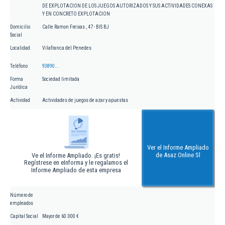
DE EXPLOTACION DE LOS JUEGOS AUTORIZADOS Y SUS ACTIVIDADES CONEXAS
Y EN CONCRETO EXPLOTACION
Domicilio
Calle Ramon Freixas , 47 - BIS BJ
Social
Localidad
Vilafranca del Penedes
Teléfono
93890...
Forma
Sociedad limitada
Jurídica
Actividad
Actividades de juegos de azar y apuestas
Ver el Informe Ampliado
de Asaz Online Sl
Ve el Informe Ampliado. ¡Es gratis!
Regístrese en eInforma y le regalamos el
Informe Ampliado de esta empresa
Número de
empleados
Capital Social
Mayor de 60.000 €