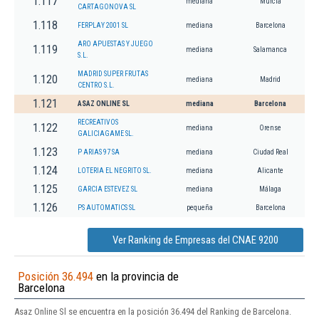
1.117
mediana
Murcia
CARTAGONOVA SL
1.118
FERPLAY 2001 SL
mediana
Barcelona
ARO APUESTAS Y JUEGO
1.119
mediana
Salamanca
S.L.
MADRID SUPER FRUTAS
1.120
mediana
Madrid
CENTRO S.L.
1.121
ASAZ ONLINE SL
mediana
Barcelona
RECREATIVOS
1.122
mediana
Orense
GALICIAGAME SL.
1.123
P ARIAS 97 SA
mediana
Ciudad Real
1.124
LOTERIA EL NEGRITO SL.
mediana
Alicante
1.125
GARCIA ESTEVEZ SL
mediana
Málaga
1.126
PS AUTOMATICS SL
pequeña
Barcelona
Ver Ranking de Empresas del CNAE 9200
Posición 36.494
en la provincia de
Barcelona
Asaz Online Sl se encuentra en la posición 36.494 del Ranking de Barcelona.