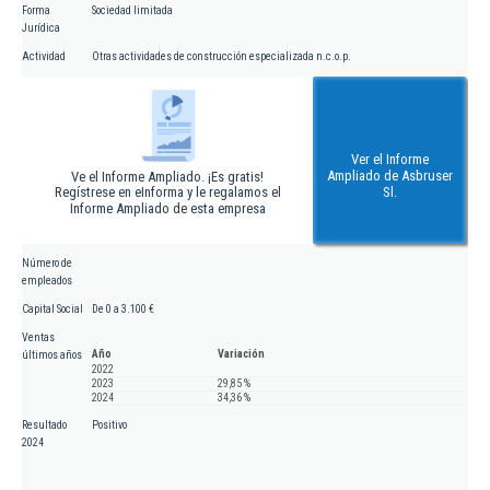
Forma
Sociedad limitada
Jurídica
Actividad
Otras actividades de construcción especializada n.c.o.p.
Ver el Informe
Ampliado de Asbruser
Ve el Informe Ampliado. ¡Es gratis!
Regístrese en eInforma y le regalamos el
Sl.
Informe Ampliado de esta empresa
Número de
empleados
Capital Social
De 0 a 3.100 €
Ventas
Año
Variación
últimos años
2022
2023
29,85 %
2024
34,36 %
Resultado
Positivo
2024