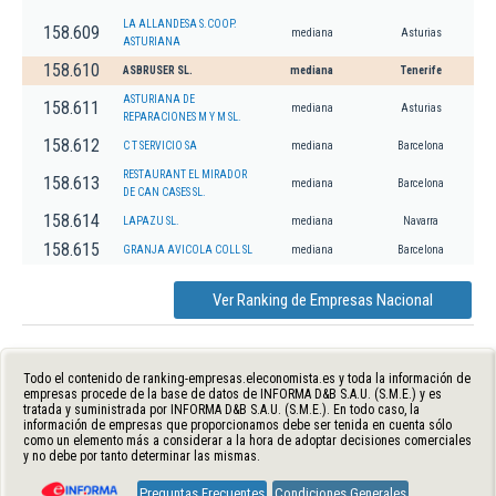
LA ALLANDESA S.COOP.
158.609
mediana
Asturias
ASTURIANA
158.610
ASBRUSER SL.
mediana
Tenerife
ASTURIANA DE
158.611
mediana
Asturias
REPARACIONES M Y M SL.
158.612
C T SERVICIO SA
mediana
Barcelona
RESTAURANT EL MIRADOR
158.613
mediana
Barcelona
DE CAN CASES SL.
158.614
LAPAZU SL.
mediana
Navarra
158.615
GRANJA AVICOLA COLL SL
mediana
Barcelona
Ver Ranking de Empresas Nacional
Todo el contenido de ranking-empresas.eleconomista.es y toda la información de
empresas procede de la base de datos de INFORMA D&B S.A.U. (S.M.E.) y es
tratada y suministrada por INFORMA D&B S.A.U. (S.M.E.). En todo caso, la
información de empresas que proporcionamos debe ser tenida en cuenta sólo
como un elemento más a considerar a la hora de adoptar decisiones comerciales
y no debe por tanto determinar las mismas.
Preguntas Frecuentes
Condiciones Generales