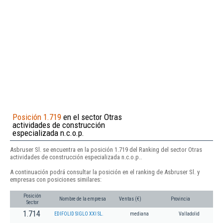
Posición 1.719
en el sector Otras
actividades de construcción
especializada n.c.o.p.
Asbruser Sl. se encuentra en la posición 1.719 del Ranking del sector Otras
actividades de construcción especializada n.c.o.p..
A continuación podrá consultar la posición en el ranking de Asbruser Sl. y
empresas con posiciones similares:
Posición
Nombre de la empresa
Ventas (€)
Provincia
Sector
1.714
EDIFOLID SIGLO XXI SL.
mediana
Valladolid