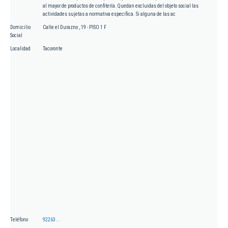
al mayor de productos de confitería. Quedan excluidas del objeto social las
actividades sujetas a normativa específica. Si alguna de las ac
Domicilio
Calle el Durazno , 19 - PISO 1 F
Social
Localidad
Tacoronte
Teléfono
92263...