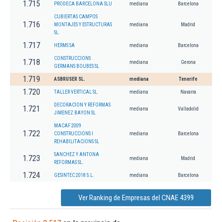
1.715
PRODECA BARCELONA SLU
mediana
Barcelona
CUBIERTAS CAMPOS
1.716
MONTAJES Y ESTRUCTURAS
mediana
Madrid
SL.
1.717
HERMS SA
mediana
Barcelona
CONSTRUCCIONS
1.718
mediana
Gerona
GERMANS BOUBES SL
1.719
ASBRUSER SL.
mediana
Tenerife
1.720
TALLER VERTICAL SL.
mediana
Navarra
DECORACION Y REFORMAS
1.721
mediana
Valladolid
JIMENEZ BAYON SL
MACAF 2009
1.722
CONSTRUCCIONS I
mediana
Barcelona
REHABILITACIONS SL
SANCHEZ Y ANTONA
1.723
mediana
Madrid
REFORMAS SL.
1.724
GESINTEC 2018 S.L.
mediana
Barcelona
Ver Ranking de Empresas del CNAE 4399