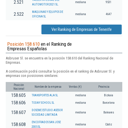
2.521
mediana
9531
AUTOMOTOR 2021 SL.
MAQUINAS Y EQUIPOS DE
2.522
mediana
4647
OFICINA SL
Ver Ranking de Empresas de Tenerife
Posición 158.610
en el Ranking de
Empresas Españolas
Asbruser Sl. se encuentra en la posición 158.610 del Ranking Nacional de
Empresas.
A continuación podrá consultar la posición en el ranking de Asbruser Sl. y
empresas con posiciones similares:
Posición
Nombre de la empresa
Ventas (€)
Provincia
Nacional
158.605
TRANSPORTES ALA SL
mediana
Bizkaia
158.606
TODAY SCHOOL SL
mediana
Barcelona
DOSEME ESTUDIO ASESOR
158.607
mediana
Baleares
SOCIEDAD LIMITADA
ENCOFRADOS SAN JOSE
158.608
mediana
Cádiz
2005 SL