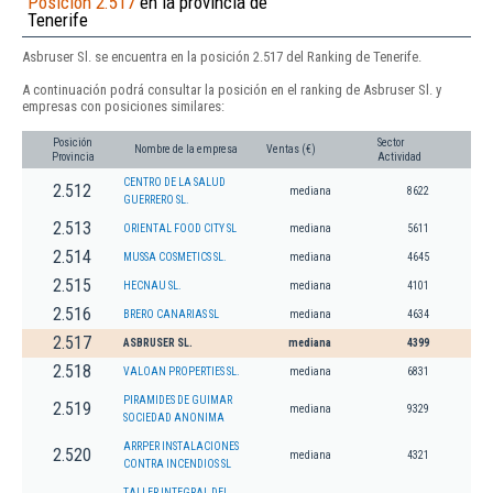
Posición 2.517
en la provincia de
Tenerife
Asbruser Sl. se encuentra en la posición 2.517 del Ranking de Tenerife.
A continuación podrá consultar la posición en el ranking de Asbruser Sl. y
empresas con posiciones similares:
Posición
Sector
Nombre de la empresa
Ventas (€)
Provincia
Actividad
CENTRO DE LA SALUD
2.512
mediana
8622
GUERRERO SL.
2.513
ORIENTAL FOOD CITY SL
mediana
5611
2.514
MUSSA COSMETICS SL.
mediana
4645
2.515
HECNAU SL.
mediana
4101
2.516
BRERO CANARIAS SL
mediana
4634
2.517
ASBRUSER SL.
mediana
4399
2.518
VALOAN PROPERTIES SL.
mediana
6831
PIRAMIDES DE GUIMAR
2.519
mediana
9329
SOCIEDAD ANONIMA
ARRPER INSTALACIONES
2.520
mediana
4321
CONTRA INCENDIOS SL
TALLER INTEGRAL DEL