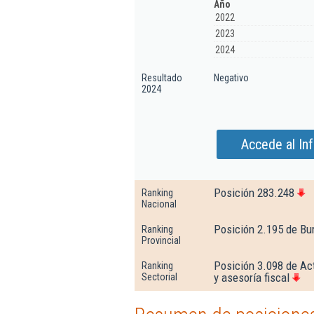
Año
2022
2023
2024
Resultado
Negativo
2024
Accede al In
Posición 283.248
Ranking
Nacional
Posición 2.195 de Bu
Ranking
Provincial
Posición 3.098 de Act
Ranking
y asesoría fiscal
Sectorial