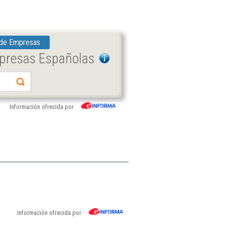
 de Empresas
mpresas Españolas
Información ofrecida por
Información ofrecida por