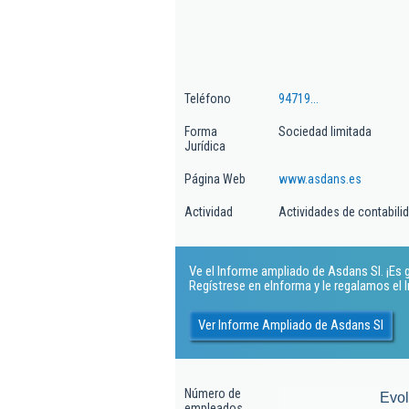
Teléfono
94719...
Forma
Sociedad limitada
Jurídica
Página Web
www.asdans.es
Actividad
Actividades de contabilida
Ve el Informe ampliado de Asdans Sl. ¡Es g
Regístrese en eInforma y le regalamos el
Ver Informe Ampliado de Asdans Sl
Número de
Evo
empleados