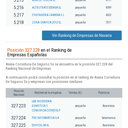
5.215
AJATEX TUDELA SL
pequeña
4771
5.216
ALTXUTXATE SEBASA SL
pequeña
4399
5.217
FONTANERIA CAMBRA S.L.
pequeña
4322
5.218
ZONA GRAFICA 2012 SL.
pequeña
7311
Ver Ranking de Empresas de Navarra
Posición 327.228
en el Ranking de
Empresas Españolas
Asena Correduria De Seguros Sa se encuentra en la posición 327.228 del
Ranking Nacional de Empresas.
A continuación podrá consultar la posición en el ranking de Asena Correduria
De Seguros Sa y empresas con posiciones similares:
Posición
Nombre de la empresa
Ventas (€)
Provincia
Nacional
L&B INGENIERIA
327.223
DOMOTICA Y
pequeña
Barcelona
COMUNICACIONES SLP
327.224
PDE INFORMATICA S A
pequeña
Salamanca
327.225
EDIFICIS JM SL
pequeña
Barcelona