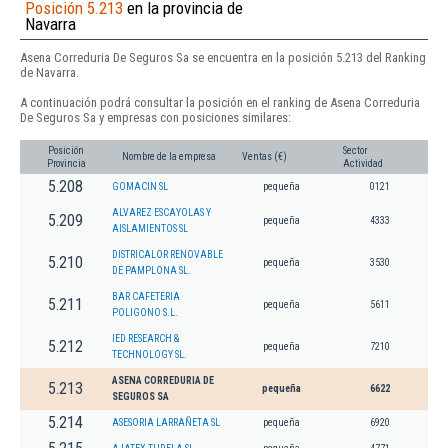
Posición 5.213
en la provincia de
Navarra
Asena Correduria De Seguros Sa se encuentra en la posición 5.213 del Ranking
de Navarra.
A continuación podrá consultar la posición en el ranking de Asena Correduria
De Seguros Sa y empresas con posiciones similares:
Posición
Sector
Nombre de la empresa
Ventas (€)
Provincia
Actividad
5.208
GOMACIN SL
pequeña
0121
ALVAREZ ESCAYOLAS Y
5.209
pequeña
4333
AISLAMIENTOS SL
DISTRICALOR RENOVABLE
5.210
pequeña
3530
DE PAMPLONA SL.
BAR CAFETERIA
5.211
pequeña
5611
POLIGONO S.L.
IED RESEARCH &
5.212
pequeña
7210
TECHNOLOGY SL.
ASENA CORREDURIA DE
5.213
pequeña
6622
SEGUROS SA
5.214
ASESORIA LARRAÑETA SL
pequeña
6920