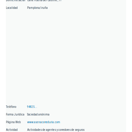
Domicilio Social
Calle Vuelta del Castillo , 11
Localidad
Pamplona/iruña
Teléfono
94825...
Forma Jurídica
Sociedad anónima
Página Web
www.asenacorreduria.com
Actividad
Actividades de agentes y corredores de seguros