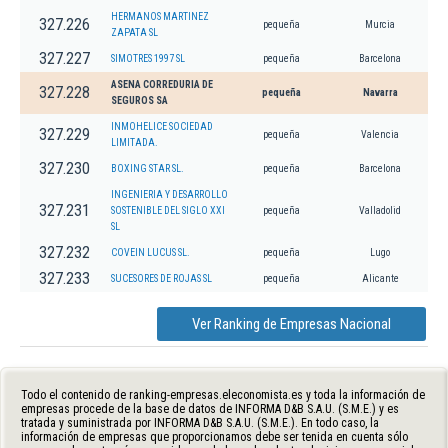
HERMANOS MARTINEZ
327.226
pequeña
Murcia
ZAPATA SL
327.227
SIMOTRES 1997 SL
pequeña
Barcelona
ASENA CORREDURIA DE
327.228
pequeña
Navarra
SEGUROS SA
INMOHELICE SOCIEDAD
327.229
pequeña
Valencia
LIMITADA.
327.230
BOXING STAR SL.
pequeña
Barcelona
INGENIERIA Y DESARROLLO
327.231
SOSTENIBLE DEL SIGLO XXI
pequeña
Valladolid
SL
327.232
COVEIN LUCUS SL.
pequeña
Lugo
327.233
SUCESORES DE ROJAS SL
pequeña
Alicante
Ver Ranking de Empresas Nacional
Todo el contenido de ranking-empresas.eleconomista.es y toda la información de
empresas procede de la base de datos de INFORMA D&B S.A.U. (S.M.E.) y es
tratada y suministrada por INFORMA D&B S.A.U. (S.M.E.). En todo caso, la
información de empresas que proporcionamos debe ser tenida en cuenta sólo