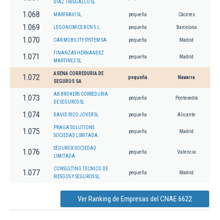
DIAZ TRESGALLO SL
1.068
MARFRAVI SL
pequeña
Cáceres
1.069
LEGONOMICS BCN S.L.
pequeña
Barcelona
1.070
CAR MOBILITY SYSTEM SA
pequeña
Madrid
FINANZAS HERNANDEZ
1.071
pequeña
Madrid
MARTINEZ SL
ASENA CORREDURIA DE
1.072
pequeña
Navarra
SEGUROS SA
AB BROKERS CORREDURIA
1.073
pequeña
Pontevedra
DE SEGUROS SL
1.074
DAVID RICO JOVER SL
pequeña
Alicante
PRAGA SOLUTIONS
1.075
pequeña
Madrid
SOCIEDAD LIMITADA.
SEGUROX SOCIEDAD
1.076
pequeña
Valencia
LIMITADA
CONSULTING TECNICO DE
1.077
pequeña
Madrid
RIESGOS Y SEGUROS SL.
Ver Ranking de Empresas del CNAE 6622