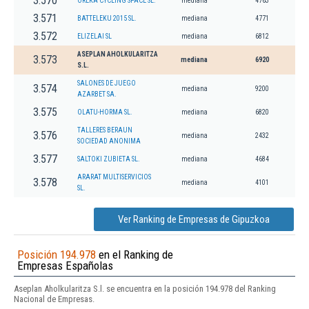
3.570
OREKA CYCLING SPACE SL.
mediana
4763
3.571
BATTELEKU 2015 SL.
mediana
4771
3.572
ELIZELAI SL
mediana
6812
ASEPLAN AHOLKULARITZA
3.573
mediana
6920
S.L.
SALONES DE JUEGO
3.574
mediana
9200
AZARBET SA.
3.575
OLATU-HORMA SL.
mediana
6820
TALLERES BERAUN
3.576
mediana
2432
SOCIEDAD ANONIMA
3.577
SALTOKI ZUBIETA SL.
mediana
4684
ARARAT MULTISERVICIOS
3.578
mediana
4101
SL.
Ver Ranking de Empresas de Gipuzkoa
Posición 194.978
en el Ranking de
Empresas Españolas
Aseplan Aholkularitza S.l. se encuentra en la posición 194.978 del Ranking
Nacional de Empresas.