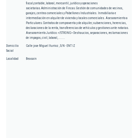
fiscal,contable, laboral, mercantil, jurídico y operaciones
societarias.Administración de Fincas.Gestión de comunidades de vecinos,
garajes, centros comerciales y Pabellones Industriales. Inmobiliaria e
intermediación en alquiler de vivienda y locales comerciales. Asesoramiento a
Particulares.Contratos de compraventa y de alquiler, subvenciones, herencias,
declaraciones de la renta, transferencias de vehículos y gestiones ante notarias.
Asesoramiento Jurídico.</STRONG> Deshaucios, separaciones, reclamaciones
de impagos, civil, laboral, .......
Domicilio
Calle jose Miguel Iturrioz , S/N - ENT IZ
Social
Localidad
Beasain