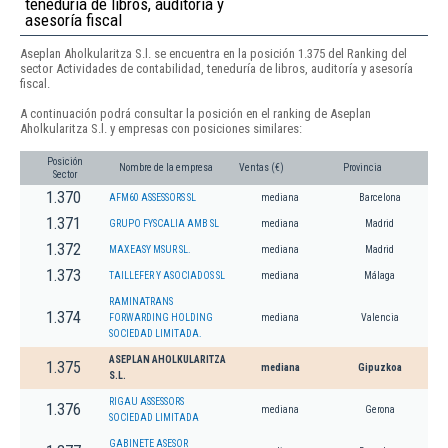
teneduría de libros, auditoría y
asesoría fiscal
Aseplan Aholkularitza S.l. se encuentra en la posición 1.375 del Ranking del
sector Actividades de contabilidad, teneduría de libros, auditoría y asesoría
fiscal.
A continuación podrá consultar la posición en el ranking de Aseplan
Aholkularitza S.l. y empresas con posiciones similares:
Posición
Nombre de la empresa
Ventas (€)
Provincia
Sector
1.370
AFM60 ASSESSORS SL
mediana
Barcelona
1.371
GRUPO FYSCALIA AMB SL
mediana
Madrid
1.372
MAXEASY MSUR SL.
mediana
Madrid
1.373
TAILLEFER Y ASOCIADOS SL
mediana
Málaga
RAMINATRANS
1.374
FORWARDING HOLDING
mediana
Valencia
SOCIEDAD LIMITADA.
ASEPLAN AHOLKULARITZA
1.375
mediana
Gipuzkoa
S.L.
RIGAU ASSESSORS
1.376
mediana
Gerona
SOCIEDAD LIMITADA
GABINETE ASESOR