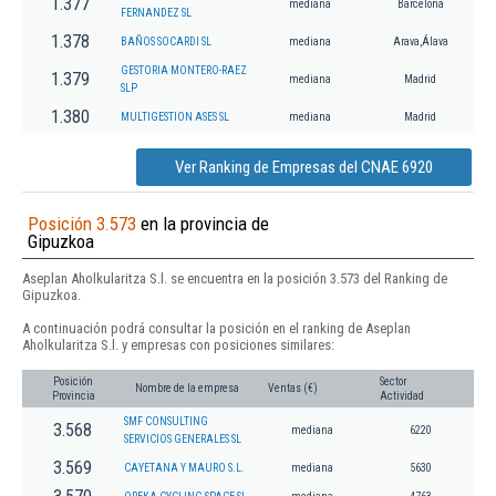
1.377
mediana
Barcelona
FERNANDEZ SL
1.378
BAÑOS SOCARDI SL
mediana
Arava,Álava
GESTORIA MONTERO-RAEZ
1.379
mediana
Madrid
SLP
1.380
MULTIGESTION ASES SL
mediana
Madrid
Ver Ranking de Empresas del CNAE 6920
Posición 3.573
en la provincia de
Gipuzkoa
Aseplan Aholkularitza S.l. se encuentra en la posición 3.573 del Ranking de
Gipuzkoa.
A continuación podrá consultar la posición en el ranking de Aseplan
Aholkularitza S.l. y empresas con posiciones similares:
Posición
Sector
Nombre de la empresa
Ventas (€)
Provincia
Actividad
SMF CONSULTING
3.568
mediana
6220
SERVICIOS GENERALES SL
3.569
CAYETANA Y MAURO S.L.
mediana
5630