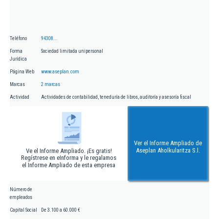
Teléfono
94308...
Forma
Sociedad limitada unipersonal
Jurídica
Página Web
www.aseplan.com
Marcas
2 marcas
Actividad
Actividades de contabilidad, teneduría de libros, auditoría y asesoría fiscal
Ver el Informe Ampliado de
Aseplan Aholkularitza S.l.
Ve el Informe Ampliado. ¡Es gratis!
Regístrese en eInforma y le regalamos
el Informe Ampliado de esta empresa
Número de
empleados
Capital Social
De 3.100 a 60.000 €