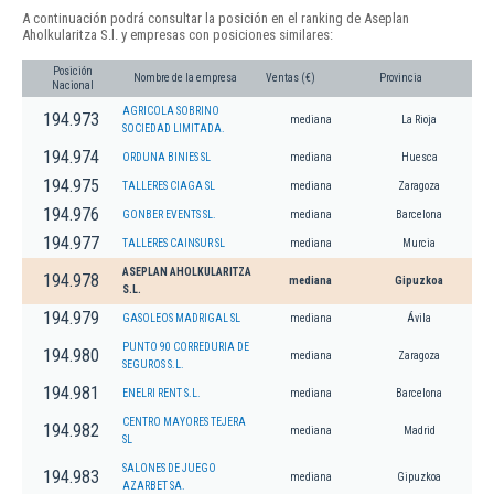
A continuación podrá consultar la posición en el ranking de Aseplan
Aholkularitza S.l. y empresas con posiciones similares:
Posición
Nombre de la empresa
Ventas (€)
Provincia
Nacional
AGRICOLA SOBRINO
194.973
mediana
La Rioja
SOCIEDAD LIMITADA.
194.974
ORDUNA BINIES SL
mediana
Huesca
194.975
TALLERES CIAGA SL
mediana
Zaragoza
194.976
GONBER EVENTS SL.
mediana
Barcelona
194.977
TALLERES CAINSUR SL
mediana
Murcia
ASEPLAN AHOLKULARITZA
194.978
mediana
Gipuzkoa
S.L.
194.979
GASOLEOS MADRIGAL SL
mediana
Ávila
PUNTO 90 CORREDURIA DE
194.980
mediana
Zaragoza
SEGUROS S.L.
194.981
ENELRI RENT S.L.
mediana
Barcelona
CENTRO MAYORES TEJERA
194.982
mediana
Madrid
SL
SALONES DE JUEGO
194.983
mediana
Gipuzkoa
AZARBET SA.