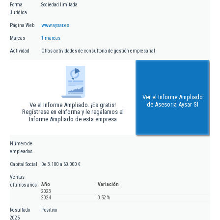
Forma
Sociedad limitada
Jurídica
Página Web
www.aysar.es
Marcas
1 marcas
Actividad
Otras actividades de consultoría de gestión empresarial
Ver el Informe Ampliado
de Asesoria Aysar Sl
Ve el Informe Ampliado. ¡Es gratis!
Regístrese en eInforma y le regalamos el
Informe Ampliado de esta empresa
Número de
empleados
Capital Social
De 3.100 a 60.000 €
Ventas
Año
Variación
últimos años
2023
2024
0,52 %
Resultado
Positivo
2025