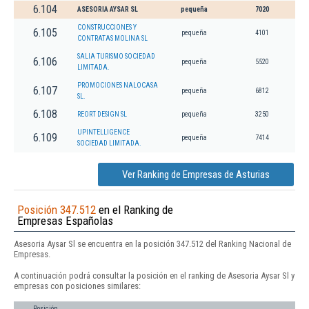
6.104
ASESORIA AYSAR SL
pequeña
7020
CONSTRUCCIONES Y
6.105
pequeña
4101
CONTRATAS MOLINA SL
SALIA TURISMO SOCIEDAD
6.106
pequeña
5520
LIMITADA.
PROMOCIONES NALOCASA
6.107
pequeña
6812
SL.
6.108
REORT DESIGN SL
pequeña
3250
UPINTELLIGENCE
6.109
pequeña
7414
SOCIEDAD LIMITADA.
Ver Ranking de Empresas de Asturias
Posición 347.512
en el Ranking de
Empresas Españolas
Asesoria Aysar Sl se encuentra en la posición 347.512 del Ranking Nacional de
Empresas.
A continuación podrá consultar la posición en el ranking de Asesoria Aysar Sl y
empresas con posiciones similares:
Posición