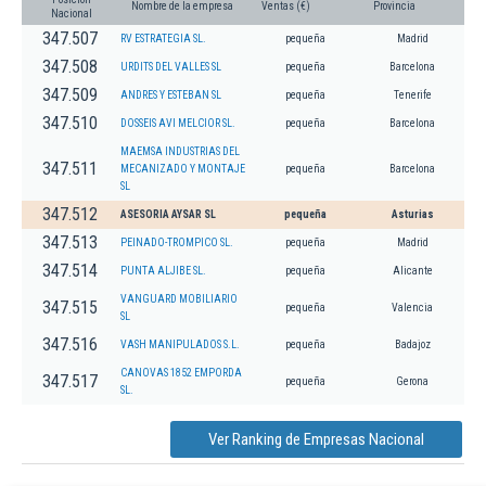
Nombre de la empresa
Ventas (€)
Provincia
Nacional
347.507
RV ESTRATEGIA SL.
pequeña
Madrid
347.508
URDITS DEL VALLES SL
pequeña
Barcelona
347.509
ANDRES Y ESTEBAN SL
pequeña
Tenerife
347.510
DOSSEIS AVI MELCIOR SL.
pequeña
Barcelona
MAEMSA INDUSTRIAS DEL
347.511
MECANIZADO Y MONTAJE
pequeña
Barcelona
SL
347.512
ASESORIA AYSAR SL
pequeña
Asturias
347.513
PEINADO-TROMPICO SL.
pequeña
Madrid
347.514
PUNTA ALJIBE SL.
pequeña
Alicante
VANGUARD MOBILIARIO
347.515
pequeña
Valencia
SL
347.516
VASH MANIPULADOS S.L.
pequeña
Badajoz
CANOVAS 1852 EMPORDA
347.517
pequeña
Gerona
SL.
Ver Ranking de Empresas Nacional