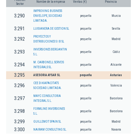
Nombre de la empresa
Ventas (€)
Provincia
Sector
IMPROVING BUSINESS
3.290
ENVELOPE, SOCIEDAD
pequeña
Murcia
LIMITADA.
3.291
LUISIANERA DE GESTION SL
pequeña
Sevilla
PROYECTOS Y
3.292
pequeña
Madrid
DISTRIBUCIONES S I B SL
INVERSIONES BERGANTIN
3.293
pequeña
Cádiz
S.L.
M. CARBONELL SERVEIS
3.294
pequeña
Alicante
INTEGRALS SL.
3.295
ASESORIA AYSAR SL
pequeña
Asturias
CEE DI-KAPACITATS
3.296
pequeña
Valencia
SOCIEDAD LIMITADA.
MAYC CONSULTORIA
3.297
pequeña
Barcelona
INTEGRAL S.L.
FORMLINE INVERSIONES
3.298
pequeña
Barcelona
S.L.
3.299
GUILLEMOT SPAIN SL
pequeña
Madrid
3.300
NAIRAM CONSULTING SL.
pequeña
Navarra