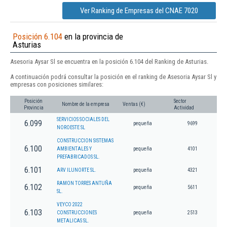
Ver Ranking de Empresas del CNAE 7020
Posición 6.104
en la provincia de
Asturias
Asesoria Aysar Sl se encuentra en la posición 6.104 del Ranking de Asturias.
A continuación podrá consultar la posición en el ranking de Asesoria Aysar Sl y
empresas con posiciones similares:
Posición
Sector
Nombre de la empresa
Ventas (€)
Provincia
Actividad
SERVICIOS SOCIALES DEL
6.099
pequeña
9699
NOROESTE SL
CONSTRUCCION SISTEMAS
6.100
AMBIENTALES Y
pequeña
4101
PREFABRICADOS SL.
6.101
ARV ILUNORTE SL.
pequeña
4321
RAMON TORRES ANTUÑA
6.102
pequeña
5611
SL.
VEYCO 2022
6.103
CONSTRUCCIONES
pequeña
2513
METALICAS SL.