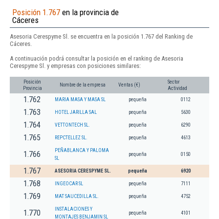
Posición 1.767
en la provincia de
Cáceres
Asesoria Cerespyme Sl. se encuentra en la posición 1.767 del Ranking de
Cáceres.
A continuación podrá consultar la posición en el ranking de Asesoria
Cerespyme Sl. y empresas con posiciones similares:
Posición
Sector
Nombre de la empresa
Ventas (€)
Provincia
Actividad
1.762
MARIA MASA Y MASA SL
pequeña
0112
1.763
HOTEL JARILLA SAL
pequeña
5630
1.764
VETTONTECH SL.
pequeña
6290
1.765
REPCTELLEZ SL.
pequeña
4613
PEÑABLANCA Y PALOMA
1.766
pequeña
0150
SL
1.767
ASESORIA CERESPYME SL.
pequeña
6920
1.768
INGEOCAR SL
pequeña
7111
1.769
MAT SAUCEDILLA SL.
pequeña
4752
INSTALACIONES Y
1.770
pequeña
4101
MONTAJES BENJAMIN SL