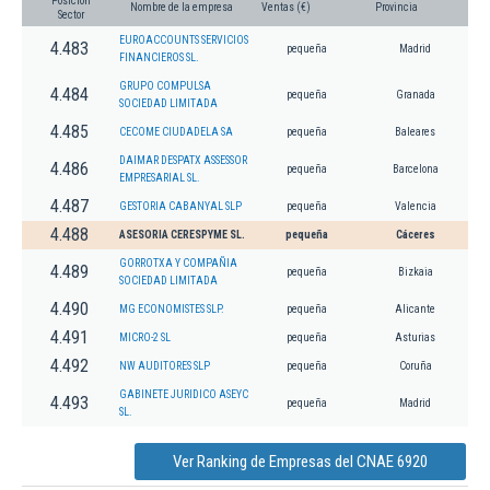
Posición
Nombre de la empresa
Ventas (€)
Provincia
Sector
EUROACCOUNTS SERVICIOS
4.483
pequeña
Madrid
FINANCIEROS SL.
GRUPO COMPULSA
4.484
pequeña
Granada
SOCIEDAD LIMITADA
4.485
CECOME CIUDADELA SA
pequeña
Baleares
DAIMAR DESPATX ASSESSOR
4.486
pequeña
Barcelona
EMPRESARIAL SL.
4.487
GESTORIA CABANYAL SLP
pequeña
Valencia
4.488
ASESORIA CERESPYME SL.
pequeña
Cáceres
GORROTXA Y COMPAÑIA
4.489
pequeña
Bizkaia
SOCIEDAD LIMITADA
4.490
MG ECONOMISTES SLP.
pequeña
Alicante
4.491
MICRO-2 SL
pequeña
Asturias
4.492
NW AUDITORES SLP
pequeña
Coruña
GABINETE JURIDICO ASEYC
4.493
pequeña
Madrid
SL.
Ver Ranking de Empresas del CNAE 6920