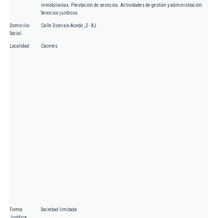
inmobiliarias. Prestación de servicios. Actividades de gestión y administración.
Servicios jurídicos
Domicilio
Calle Dionisio Acedo , 2 - BJ
Social
Localidad
Caceres
Forma
Sociedad limitada
Jurídica