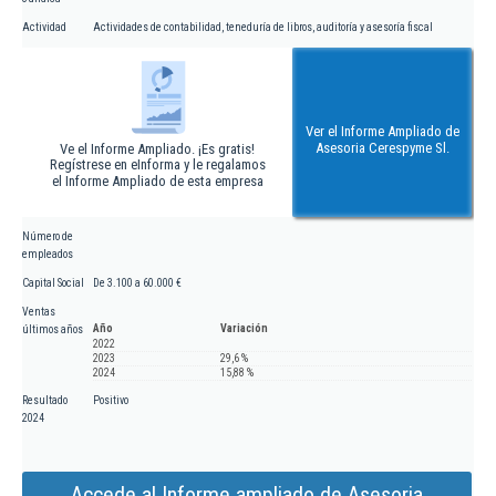
Actividad
Actividades de contabilidad, teneduría de libros, auditoría y asesoría fiscal
Ver el Informe Ampliado de
Asesoria Cerespyme Sl.
Ve el Informe Ampliado. ¡Es gratis!
Regístrese en eInforma y le regalamos
el Informe Ampliado de esta empresa
Número de
empleados
Capital Social
De 3.100 a 60.000 €
Ventas
Año
Variación
últimos años
2022
2023
29,6 %
2024
15,88 %
Resultado
Positivo
2024
Accede al Informe ampliado de Asesoria