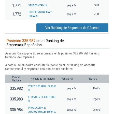
1.771
VERACONTROL SL.
pequeña
1812
OHTEX INGENIERIA Y
1.772
pequeña
4101
OBRAS SL.
Ver Ranking de Empresas de Cáceres
Posición 335.987
en el Ranking de
Empresas Españolas
Asesoria Cerespyme Sl. se encuentra en la posición 335.987 del Ranking
Nacional de Empresas.
A continuación podrá consultar la posición en el ranking de Asesoria
Cerespyme Sl. y empresas con posiciones similares:
Posición
Nombre de la empresa
Ventas (€)
Provincia
Nacional
VELEZ Y RODRIGUEZ 2046
335.982
pequeña
Madrid
SL.
EL RINCON DE LAS HOCES
335.983
pequeña
Segovia
SL
PRODUCCIONES
335.984
pequeña
Coruña
AUDIOVISUALES 15004 SL