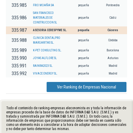
335.985
FRIO MOAÑA SA
pequeña
Pontevedra
SAN FRANCISCO
335.986
MATERIALES DE
pequeña
Cádiz
CONSTRUCCION SL
335.987
ASESORIA CERESPYME SL.
pequeña
Cáceres
CLINICA DENTALPRO
335.988
pequeña
Córdoba
MARGARITAS SL.
335.989
K-PET CONSULTING SL.
pequeña
Barcelona
335.990
JOYAS ALFLORE SL
pequeña
Asturias
335.991
RAINRA2023 SL.
pequeña
Madrid
335.992
VIVACE ENERGY SL.
pequeña
Madrid
Ver Ranking de Empresas Nacional
Todo el contenido de ranking-empresas.eleconomista.es y toda la información de
empresas procede de la base de datos de INFORMA D&B S.A.U. (S.M.E.) y es
tratada y suministrada por INFORMA D&B S.A.U. (S.M.E.). En todo caso, la
información de empresas que proporcionamos debe ser tenida en cuenta sólo
como un elemento más a considerar a la hora de adoptar decisiones comerciales
y no debe por tanto determinar las mismas.