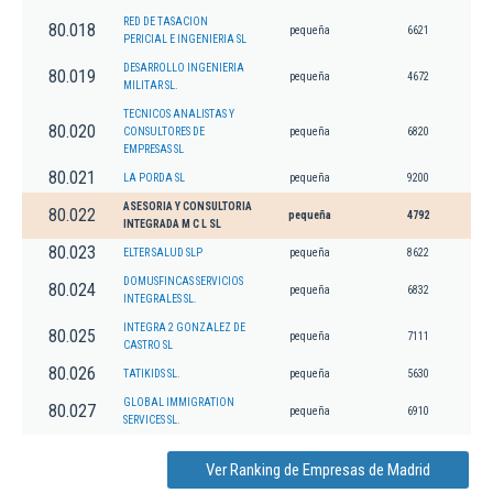
RED DE TASACION
80.018
pequeña
6621
PERICIAL E INGENIERIA SL
DESARROLLO INGENIERIA
80.019
pequeña
4672
MILITAR SL.
TECNICOS ANALISTAS Y
80.020
CONSULTORES DE
pequeña
6820
EMPRESAS SL
80.021
LA PORDA SL
pequeña
9200
ASESORIA Y CONSULTORIA
80.022
pequeña
4792
INTEGRADA M C L SL
80.023
ELTER SALUD SLP
pequeña
8622
DOMUSFINCAS SERVICIOS
80.024
pequeña
6832
INTEGRALES SL.
INTEGRA 2 GONZALEZ DE
80.025
pequeña
7111
CASTRO SL
80.026
TATIKIDS SL.
pequeña
5630
GLOBAL IMMIGRATION
80.027
pequeña
6910
SERVICES SL.
Ver Ranking de Empresas de Madrid