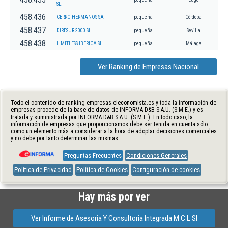
SL.
458.436
CERRO HERMANOS SA
pequeña
Córdoba
458.437
DIRESUR 2000 SL
pequeña
Sevilla
458.438
LIMITLESS IBERICA SL.
pequeña
Málaga
Ver Ranking de Empresas Nacional
Todo el contenido de ranking-empresas.eleconomista.es y toda la información de
empresas procede de la base de datos de INFORMA D&B S.A.U. (S.M.E.) y es
tratada y suministrada por INFORMA D&B S.A.U. (S.M.E.). En todo caso, la
información de empresas que proporcionamos debe ser tenida en cuenta sólo
como un elemento más a considerar a la hora de adoptar decisiones comerciales
y no debe por tanto determinar las mismas.
Preguntas Frecuentes
Condiciones Generales
Política de Privacidad
Política de Cookies
Configuración de cookies
Hay más por ver
Ver Informe de Asesoria Y Consultoria Integrada M C L Sl