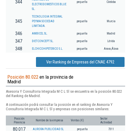
344
pequeña
Córdoba
ELECTRODOMESTICOS BLUE
SL.
TECNOLOGIA INTEGRAL
345
PEYMA SOCIEDAD
pequeña
Murcia
LIMITADA.
346
AMBICEL SL.
pequeña
Madrid
347
DIETCONCEPT SL.
pequeña
Lérida
348
ELCHICOHIPSTERICO S.L.
pequeña
Arava,Álava
Ver Ranking de Empresas del CNAE 4792
Posición 80.022
en la provincia de
Madrid
Asesoria Y Consultoria Integrada M C L Sl se encuentra en la posición 80.022
del Ranking de Madrid.
A continuación podrá consultar la posición en el ranking de Asesoria Y
Consultoria Integrada M C L Sl y empresas con posiciones similares:
Posición
Sector
Nombre de la empresa
Ventas (€)
Provincia
Actividad
80.017
AURORA PUBLICIDAD SL
pequeña
7311