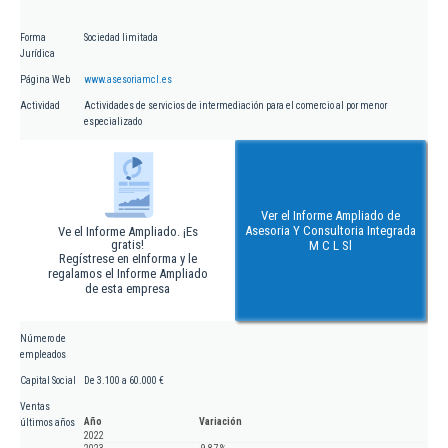
Forma
Sociedad limitada
Jurídica
Página Web
www.asesoriamcl.es
Actividad
Actividades de servicios de intermediación para el comercio al por menor
especializado
Ver el Informe Ampliado de
Asesoria Y Consultoria Integrada
Ve el Informe Ampliado. ¡Es
gratis!
M C L Sl
Regístrese en eInforma y le
regalamos el Informe Ampliado
de esta empresa
Número de
empleados
Capital Social
De 3.100 a 60.000 €
Ventas
Año
Variación
últimos años
2022