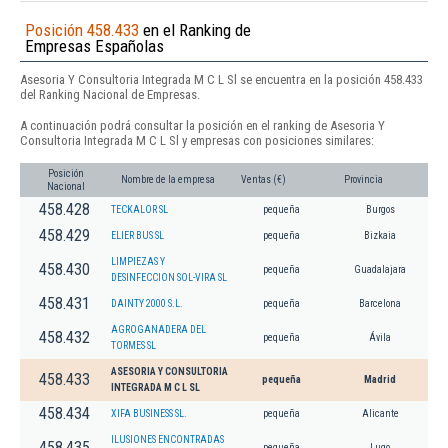
Posición 458.433
en el Ranking de
Empresas Españolas
Asesoria Y Consultoria Integrada M C L Sl se encuentra en la posición 458.433
del Ranking Nacional de Empresas.
A continuación podrá consultar la posición en el ranking de Asesoria Y
Consultoria Integrada M C L Sl y empresas con posiciones similares:
Posición
Nombre de la empresa
Ventas (€)
Provincia
Nacional
458.428
TECKALOR SL
pequeña
Burgos
458.429
ELIER BUS SL
pequeña
Bizkaia
LIMPIEZAS Y
458.430
pequeña
Guadalajara
DESINFECCION SOL-VIRA SL
458.431
DAINTY 2000 S.L.
pequeña
Barcelona
AGROGANADERA DEL
458.432
pequeña
Ávila
TORMES SL
ASESORIA Y CONSULTORIA
458.433
pequeña
Madrid
INTEGRADA M C L SL
458.434
XIFA BUSINESS SL.
pequeña
Alicante
ILUSIONES ENCONTRADAS
458.435
pequeña
Lugo