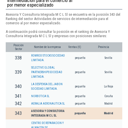
intermediación para el comercio al
por menor especializado
Asesoria Y Consultoria Integrada M C L Sl se encuentra en la posición 343 del
Ranking del sector Actividades de servicios de intermediación para el
comercio al por menor especializado.
A continuación podrá consultar la posición en el ranking de Asesoria Y
Consultoria Integrada M C L Sl y empresas con posiciones similares:
Posición
Nombre de la empresa
Ventas (€)
Provincia
Sector
ROMROD STOCKS SOCIEDAD
338
pequeña
Sevilla
LIMITADA.
SELECTIVE GLOBAL
339
PARTNERSHIPS SOCIEDAD
pequeña
Sevilla
LIMITADA.
LA DESPENSA DEL JABON
340
pequeña
La Rioja
SOCIEDAD LIMITADA.
341
NORBOTICA SL
pequeña
Coruña
342
AERALIA AERONAUTICA SL
pequeña
Madrid
ASESORIA Y CONSULTORIA
343
pequeña
Madrid
INTEGRADA M C L SL
CENTRO DE REPARACION Y
ALMACEN DE