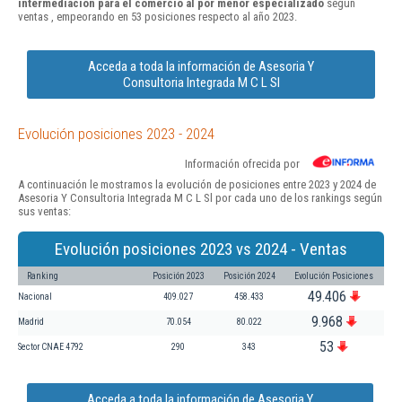
intermediación para el comercio al por menor especializado
según
ventas , empeorando en 53 posiciones respecto al año 2023.
Acceda a toda la información de Asesoria Y
Consultoria Integrada M C L Sl
Evolución posiciones 2023 - 2024
Información ofrecida por
A continuación le mostramos la evolución de posiciones entre 2023 y 2024 de
Asesoria Y Consultoria Integrada M C L Sl por cada uno de los rankings según
sus ventas:
Evolución posiciones 2023 vs 2024 - Ventas
Ranking
Posición 2023
Posición 2024
Evolución Posiciones
49.406
Nacional
409.027
458.433
9.968
Madrid
70.054
80.022
53
Sector CNAE 4792
290
343
Acceda a toda la información de Asesoria Y