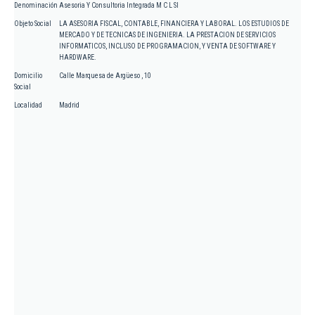
Denominación
Asesoria Y Consultoria Integrada M C L Sl
Objeto Social
LA ASESORIA FISCAL, CONTABLE, FINANCIERA Y LABORAL. LOS ESTUDIOS DE
MERCADO Y DE TECNICAS DE INGENIERIA. LA PRESTACION DE SERVICIOS
INFORMATICOS, INCLUSO DE PROGRAMACION, Y VENTA DE SOFTWARE Y
HARDWARE.
Domicilio
Calle Marquesa de Argüeso , 10
Social
Localidad
Madrid