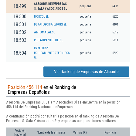
ASESORIA DE EMPRESAS
18.499
pequeña
6421
S. SALA Y ASOCIADOS SL
18.500
HORCOL SL
pequeña
6820
18.501
DEKATEGORIA ESPORT SL.
pequeña
4101
18.502
ANTUMALAL SL
pequeña
6812
18.503
RESTAURANTE LOLI SL
pequeña
5611
ESPACIOS Y
18.504
EQUIPAMIENTOS TECNICOS
pequeña
6820
SL.
Ver Ranking de Empresas de Alicante
Posición 456.114
en el Ranking de
Empresas Españolas
Asesoria De Empresas S. Sala Y Asociados Sl se encuentra en la posición
456.114 del Ranking Nacional de Empresas.
A continuación podrá consultar la posición en el ranking de Asesoria De
Empresas S. Sala Y Asociados Sl y empresas con posiciones similares:
Posición
Nombre de la empresa
Ventas (€)
Provincia
Nacional