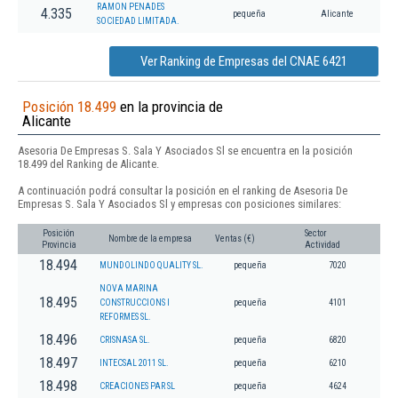
RAMON PENADES
4.335
pequeña
Alicante
SOCIEDAD LIMITADA.
Ver Ranking de Empresas del CNAE 6421
Posición 18.499
en la provincia de
Alicante
Asesoria De Empresas S. Sala Y Asociados Sl se encuentra en la posición
18.499 del Ranking de Alicante.
A continuación podrá consultar la posición en el ranking de Asesoria De
Empresas S. Sala Y Asociados Sl y empresas con posiciones similares:
Posición
Sector
Nombre de la empresa
Ventas (€)
Provincia
Actividad
18.494
MUNDOLINDO QUALITY SL.
pequeña
7020
NOVA MARINA
18.495
CONSTRUCCIONS I
pequeña
4101
REFORMES SL.
18.496
CRISNASA SL.
pequeña
6820
18.497
INTECSAL 2011 SL.
pequeña
6210
18.498
CREACIONES PAR SL
pequeña
4624