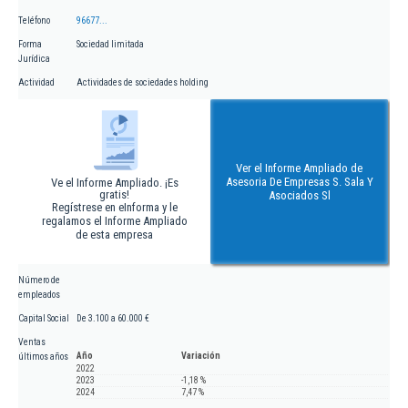
Teléfono
96677...
Forma
Sociedad limitada
Jurídica
Actividad
Actividades de sociedades holding
Ver el Informe Ampliado de
Asesoria De Empresas S. Sala Y
Ve el Informe Ampliado. ¡Es
gratis!
Asociados Sl
Regístrese en eInforma y le
regalamos el Informe Ampliado
de esta empresa
Número de
empleados
Capital Social
De 3.100 a 60.000 €
Ventas
Año
Variación
últimos años
2022
2023
-1,18 %
2024
7,47 %