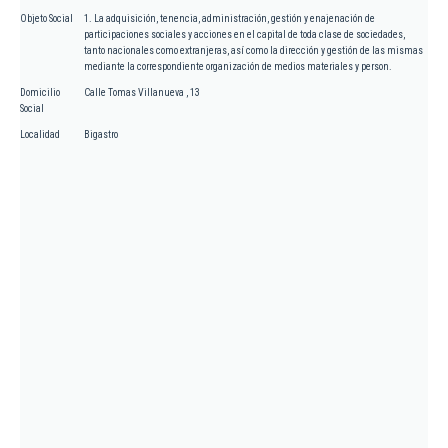
Objeto Social
1. La adquisición, tenencia, administración, gestión y enajenación de
participaciones sociales y acciones en el capital de toda clase de sociedades,
tanto nacionales como extranjeras, así como la dirección y gestión de las mismas
mediante la correspondiente organización de medios materiales y person.
Domicilio
Calle Tomas Villanueva , 13
Social
Localidad
Bigastro