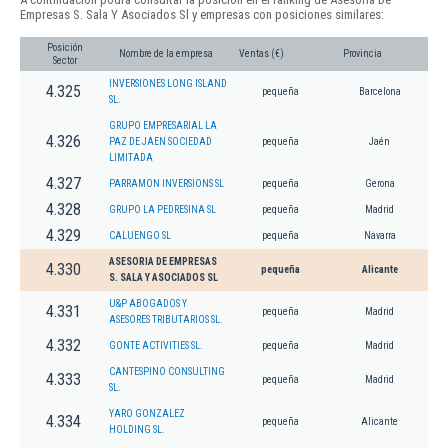
Empresas S. Sala Y Asociados Sl y empresas con posiciones similares:
Posición
Nombre de la empresa
Ventas (€)
Provincia
Sector
INVERSIONES LONG ISLAND
4.325
pequeña
Barcelona
SL.
GRUPO EMPRESARIAL LA
4.326
PAZ DE JAEN SOCIEDAD
pequeña
Jaén
LIMITADA
4.327
PARRAMON INVERSIONS SL
pequeña
Gerona
4.328
GRUPO LA PEDRESINA SL
pequeña
Madrid
4.329
CALUENGO SL
pequeña
Navarra
ASESORIA DE EMPRESAS
4.330
pequeña
Alicante
S. SALA Y ASOCIADOS SL
U&P ABOGADOS Y
4.331
pequeña
Madrid
ASESORES TRIBUTARIOS SL.
4.332
GONTE ACTIVITIES SL.
pequeña
Madrid
CANTESPINO CONSULTING
4.333
pequeña
Madrid
SL.
YARO GONZALEZ
4.334
pequeña
Alicante
HOLDING SL.