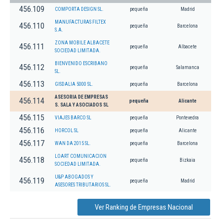
456.109
COMPORTA DESIGN SL.
pequeña
Madrid
MANUFACTURAS FILTEX
456.110
pequeña
Barcelona
S.A.
ZONA MOBILE ALBACETE
456.111
pequeña
Albacete
SOCIEDAD LIMITADA.
BIENVENIDO ESCRIBANO
456.112
pequeña
Salamanca
SL.
456.113
GISDALIA 5000 SL.
pequeña
Barcelona
ASESORIA DE EMPRESAS
456.114
pequeña
Alicante
S. SALA Y ASOCIADOS SL
456.115
VIAJES BARCO SL
pequeña
Pontevedra
456.116
HORCOL SL
pequeña
Alicante
456.117
WAN DA 2015 SL.
pequeña
Barcelona
LOART COMUNICACION
456.118
pequeña
Bizkaia
SOCIEDAD LIMITADA.
U&P ABOGADOS Y
456.119
pequeña
Madrid
ASESORES TRIBUTARIOS SL.
Ver Ranking de Empresas Nacional