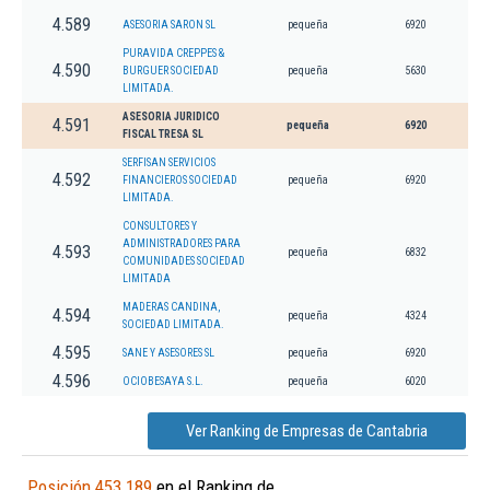
4.589
ASESORIA SARON SL
pequeña
6920
PURAVIDA CREPPES &
4.590
BURGUER SOCIEDAD
pequeña
5630
LIMITADA.
ASESORIA JURIDICO
4.591
pequeña
6920
FISCAL TRESA SL
SERFISAN SERVICIOS
4.592
FINANCIEROS SOCIEDAD
pequeña
6920
LIMITADA.
CONSULTORES Y
ADMINISTRADORES PARA
4.593
pequeña
6832
COMUNIDADES SOCIEDAD
LIMITADA
MADERAS CANDINA,
4.594
pequeña
4324
SOCIEDAD LIMITADA.
4.595
SANE Y ASESORES SL
pequeña
6920
4.596
OCIOBESAYA S.L.
pequeña
6020
Ver Ranking de Empresas de Cantabria
Posición 453.189
en el Ranking de