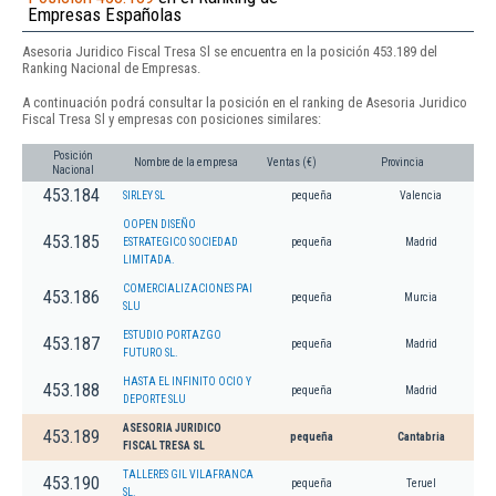
Empresas Españolas
Asesoria Juridico Fiscal Tresa Sl se encuentra en la posición 453.189 del
Ranking Nacional de Empresas.
A continuación podrá consultar la posición en el ranking de Asesoria Juridico
Fiscal Tresa Sl y empresas con posiciones similares:
Posición
Nombre de la empresa
Ventas (€)
Provincia
Nacional
453.184
SIRLEY SL
pequeña
Valencia
OOPEN DISEÑO
453.185
ESTRATEGICO SOCIEDAD
pequeña
Madrid
LIMITADA.
COMERCIALIZACIONES PAI
453.186
pequeña
Murcia
SLU
ESTUDIO PORTAZGO
453.187
pequeña
Madrid
FUTURO SL.
HASTA EL INFINITO OCIO Y
453.188
pequeña
Madrid
DEPORTE SLU
ASESORIA JURIDICO
453.189
pequeña
Cantabria
FISCAL TRESA SL
TALLERES GIL VILAFRANCA
453.190
pequeña
Teruel
SL.