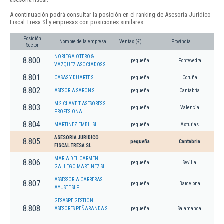
A continuación podrá consultar la posición en el ranking de Asesoria Juridico
Fiscal Tresa Sl y empresas con posiciones similares:
Posición
Nombre de la empresa
Ventas (€)
Provincia
Sector
NORIEGA OTERO &
8.800
pequeña
Pontevedra
VAZQUEZ ASOCIADOS SL
8.801
CASAS Y DUARTE SL
pequeña
Coruña
8.802
ASESORIA SARON SL
pequeña
Cantabria
M 2 CLAVE T ASESORES SL
8.803
pequeña
Valencia
PROFESIONAL
8.804
MARTINEZ EMBIL SL
pequeña
Asturias
ASESORIA JURIDICO
8.805
pequeña
Cantabria
FISCAL TRESA SL
MARIA DEL CARMEN
8.806
pequeña
Sevilla
GALLEGO MARTINEZ SL
ASSESSORIA CARRERAS
8.807
pequeña
Barcelona
AYUSTE SLP
GESASPE GESTION
8.808
ASESORES PEÑARANDA S.
pequeña
Salamanca
L.