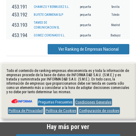
453.191
CHAMIZO Y BERMUDEZ S.L.
pequeña
Sevilla
453.192
BUFETE CARMENA SLP
pequeña
Toledo
TAMED DE
453.193
pequeña
Madrid
COMUNICACION SL
453.194
GOMEZ CORONADO S.L.
pequeña
Badajoz
Ver Ranking de Empresas Nacional
Todo el contenido de ranking-empresas.eleconomista.es y toda la información de
empresas procede de la base de datos de INFORMA D&B S.A.U. (S.M.E.) y es
tratada y suministrada por INFORMA D&B S.A.U. (S.M.E.). En todo caso, la
información de empresas que proporcionamos debe ser tenida en cuenta sólo
como un elemento más a considerar a la hora de adoptar decisiones comerciales
y no debe por tanto determinar las mismas.
Preguntas Frecuentes
Condiciones Generales
Política de Privacidad
Política de Cookies
Configuración de cookies
Hay más por ver