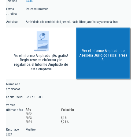
Teléfono
94289...
Forma
Sociedad limitada
Jurídica
Actividad
Actividades de contabilidad, teneduría de libros, auditoría y asesoría fiscal
Ver el Informe Ampliado de
Asesoria Juridico Fiscal Tresa
Ve el Informe Ampliado. ¡Es gratis!
Regístrese en eInforma y le
Sl
regalamos el Informe Ampliado de
esta empresa
Número de
empleados
Capital Social
De 0 a 3.100 €
Ventas
Año
Variación
últimos años
2022
2023
5,1 %
2024
8,24 %
Resultado
Positivo
2024