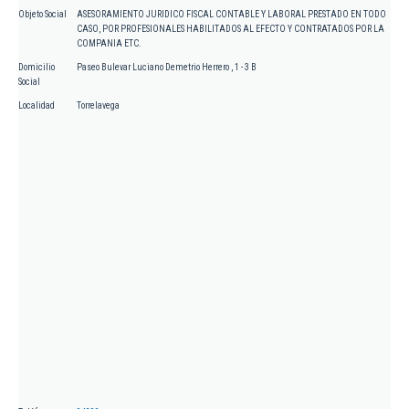
Objeto Social
ASESORAMIENTO JURIDICO FISCAL CONTABLE Y LABORAL PRESTADO EN TODO
CASO, POR PROFESIONALES HABILITADOS AL EFECTO Y CONTRATADOS POR LA
COMPANIA ETC.
Domicilio
Paseo Bulevar Luciano Demetrio Herrero , 1 - 3 B
Social
Localidad
Torrelavega