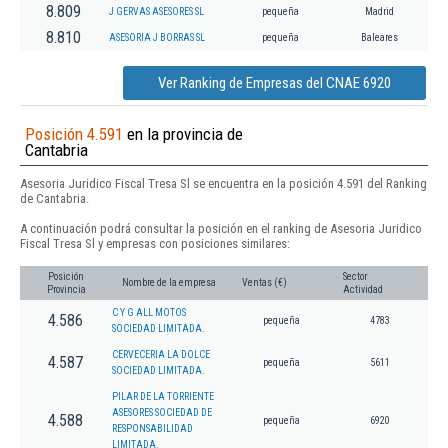
8.809
J GERVAS ASESORES SL
pequeña
Madrid
8.810
ASESORIA J BORRAS SL
pequeña
Baleares
Ver Ranking de Empresas del CNAE 6920
Posición 4.591
en la provincia de
Cantabria
Asesoria Juridico Fiscal Tresa Sl se encuentra en la posición 4.591 del Ranking
de Cantabria.
A continuación podrá consultar la posición en el ranking de Asesoria Juridico
Fiscal Tresa Sl y empresas con posiciones similares:
Posición
Sector
Nombre de la empresa
Ventas (€)
Provincia
Actividad
C Y G ALL MOTOS
4.586
pequeña
4783
SOCIEDAD LIMITADA.
CERVECERIA LA DOLCE
4.587
pequeña
5611
SOCIEDAD LIMITADA.
PILAR DE LA TORRIENTE
ASESORES SOCIEDAD DE
4.588
pequeña
6920
RESPONSABILIDAD
LIMITADA.