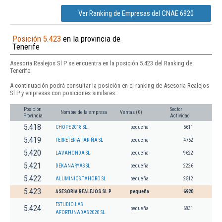
Ver Ranking de Empresas del CNAE 6920
Posición 5.423
en la provincia de
Tenerife
Asesoria Realejos Sl P se encuentra en la posición 5.423 del Ranking de
Tenerife.
A continuación podrá consultar la posición en el ranking de Asesoria Realejos
Sl P y empresas con posiciones similares:
Posición
Sector
Nombre de la empresa
Ventas (€)
Provincia
Actividad
5.418
CHOPE 2018 SL.
pequeña
5611
5.419
FERRETERIA FARIÑA SL
pequeña
4752
5.420
LAVAHONDA SL.
pequeña
9622
5.421
DEKANARYAS SL
pequeña
2226
5.422
ALUMINIOS TAHORO SL
pequeña
2512
5.423
ASESORIA REALEJOS SL P
pequeña
6920
ESTUDIO LAS
5.424
pequeña
6831
AFORTUNADAS 2020 SL.