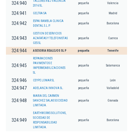
TALLERES R & J VALENCIA
324.940
pequeña
Valencia
2016 SL.
324.941
GELTRA SA
pequeña
Madrid
ESPAI RAMBLA CLINICA
324.942
pequeña
Barcelona
DENTAL S.L.P.
GESTION DE SERVICIOS
324.943
AZAFATAS Y TELEFONISTAS
pequeña
Cuenca
GES SL
324.944
ASESORIA REALEJOS SL P
pequeña
Tenerife
REPARACIONES
PAVIMENTOS E
324.945
pequeña
Salamanca
IMPERMEABILIZACIONES
SL
324.946
CEYPE LOMAR SL
pequeña
León
324.947
ADELANZA INNOVA SL.
pequeña
Valladolid
MARIA DEL CARMEN
324.948
SANCHEZ SALAS SOCIEDAD
pequeña
Granada
LIMITADA.
EARTHWORKS SOLUTIONS,
SOCIEDAD DE
324.949
pequeña
Barcelona
RESPONSABILIDAD
LIMITADA.