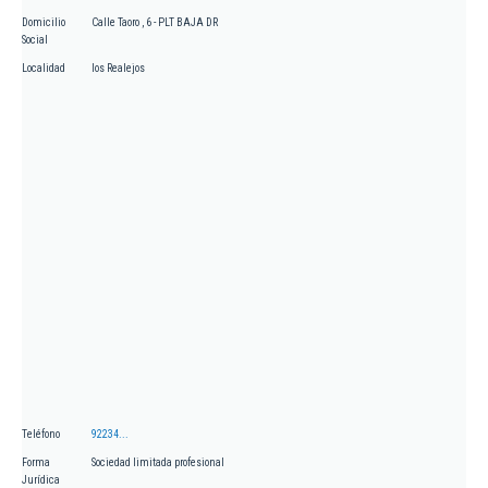
Domicilio
Calle Taoro , 6 - PLT BAJA DR
Social
Localidad
los Realejos
Teléfono
92234...
Forma
Sociedad limitada profesional
Jurídica