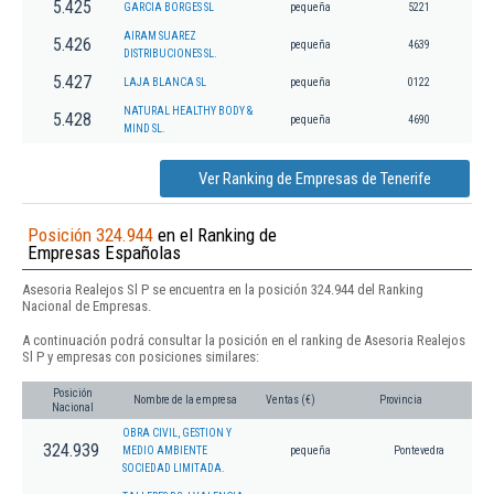
5.425
GARCIA BORGES SL
pequeña
5221
AIRAM SUAREZ
5.426
pequeña
4639
DISTRIBUCIONES SL.
5.427
LAJA BLANCA SL
pequeña
0122
NATURAL HEALTHY BODY &
5.428
pequeña
4690
MIND SL.
Ver Ranking de Empresas de Tenerife
Posición 324.944
en el Ranking de
Empresas Españolas
Asesoria Realejos Sl P se encuentra en la posición 324.944 del Ranking
Nacional de Empresas.
A continuación podrá consultar la posición en el ranking de Asesoria Realejos
Sl P y empresas con posiciones similares:
Posición
Nombre de la empresa
Ventas (€)
Provincia
Nacional
OBRA CIVIL, GESTION Y
324.939
MEDIO AMBIENTE
pequeña
Pontevedra
SOCIEDAD LIMITADA.