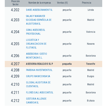
Posición
Nombre de la empresa
Ventas (€)
Provincia
Sector
4.202
DAREI ASSESSORAMENT SL
pequeña
Lérida
SALAS Y MARAVER
4.203
SOCIEDAD ESPAÑOLA DE
pequeña
Madrid
AUDITORIA SL
GRAU ASESORES SL
4.204
pequeña
Valencia
PROFESIONAL
LOGISTICA Y
4.205
ORGANIZACION DE
pequeña
Navarra
FLOTAS SL
ASSESSORIA I GESTIO
4.206
pequeña
Barcelona
MONTCADA S.L.
4.207
ASESORIA REALEJOS SL P
pequeña
Tenerife
4.208
PARSINA INVESTMENTS SL.
pequeña
Madrid
4.209
GRUPO RAIMCONSA SA
pequeña
Burgos
GLOBAL AUDITORIA DE
4.210
pequeña
Madrid
CUENTAS SL.
4.211
FLORES GALI ASSOCIATS SL
pequeña
Barcelona
GESTORIA ALLENDE
4.212
pequeña
Bizkaia
GAMBOA SL