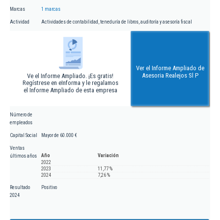
Marcas
1 marcas
Actividad
Actividades de contabilidad, teneduría de libros, auditoría y asesoría fiscal
Ver el Informe Ampliado de
Asesoria Realejos Sl P
Ve el Informe Ampliado. ¡Es gratis!
Regístrese en eInforma y le regalamos
el Informe Ampliado de esta empresa
Número de
empleados
Capital Social
Mayor de 60.000 €
Ventas
Año
Variación
últimos años
2022
2023
11,77 %
2024
7,26 %
Resultado
Positivo
2024