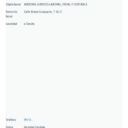
Objeto Social
ASESORIA JURIDICO-LABORAL, FISCAL Y CONTABLE.
Domicilio
Calle Alvaro Cunqueiro , 7 - BJ C
Social
Localidad
a Coruña
Teléfono
98113...
Forma
Sociedad limitada