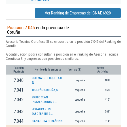
CONTABLES SA
Ver Ranking de Empresas del CNAE 6920
Posición 7.045
en la provincia de
Coruña
Asesoria Tecnica Coruñesa Sl se encuentra en la posición 7.045 del Ranking de
Coruña.
A continuación podrá consultar la posición en el ranking de Asesoria Tecnica
Coruñesa Sl y empresas con posiciones similares:
Posición
Sector
Nombre de la empresa
Ventas (€)
Provincia
Actividad
SISTEMAS DE ETIQUETAJE
7.040
pequeña
1812
SL
7.041
TEQUEÑO CORUÑA, S.L.
pequeña
5630
SOUTO CEAN
7.042
pequeña
4101
INSTALACIONES, S.L.
RESTAURANTES
7.043
pequeña
5611
SABOREARTE, S.L.
7.044
GANADERIA DE RAÑON SL
pequeña
0141