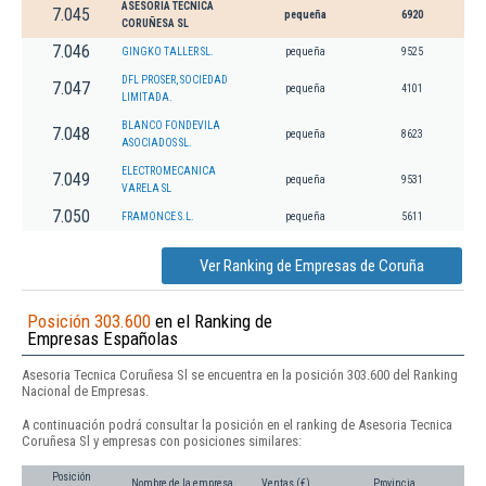
ASESORIA TECNICA
7.045
pequeña
6920
CORUÑESA SL
7.046
GINGKO TALLER SL.
pequeña
9525
DFL PROSER, SOCIEDAD
7.047
pequeña
4101
LIMITADA.
BLANCO FONDEVILA
7.048
pequeña
8623
ASOCIADOS SL.
ELECTROMECANICA
7.049
pequeña
9531
VARELA SL
7.050
FRAMONCE S.L.
pequeña
5611
Ver Ranking de Empresas de Coruña
Posición 303.600
en el Ranking de
Empresas Españolas
Asesoria Tecnica Coruñesa Sl se encuentra en la posición 303.600 del Ranking
Nacional de Empresas.
A continuación podrá consultar la posición en el ranking de Asesoria Tecnica
Coruñesa Sl y empresas con posiciones similares:
Posición
Nombre de la empresa
Ventas (€)
Provincia