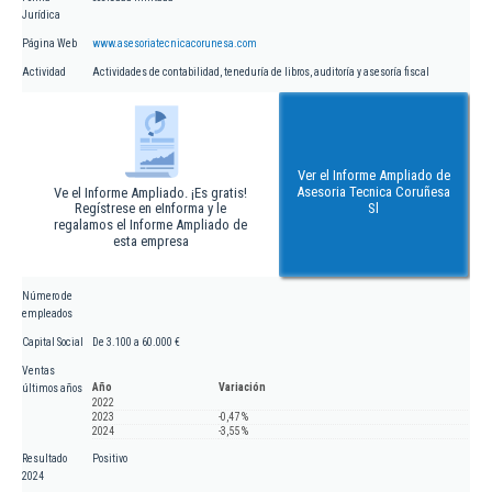
Jurídica
Página Web
www.asesoriatecnicacorunesa.com
Actividad
Actividades de contabilidad, teneduría de libros, auditoría y asesoría fiscal
Ver el Informe Ampliado de
Asesoria Tecnica Coruñesa
Ve el Informe Ampliado. ¡Es gratis!
Regístrese en eInforma y le
Sl
regalamos el Informe Ampliado de
esta empresa
Número de
empleados
Capital Social
De 3.100 a 60.000 €
Ventas
Año
Variación
últimos años
2022
2023
-0,47 %
2024
-3,55 %
Resultado
Positivo
2024