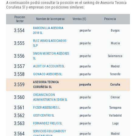
A continuación podrá consultar la posición en el ranking de Asesoria Tecnica
Coruñesa Sl y empresas con posiciones similares:
Posición
Nombre de la empresa
Ventas (€)
Provincia
Sector
BARCENILLA ASESORIA
3.554
pequeña
Burgos
2018 SL.
RUIZ ABAD & ASOCIADOS
3.555
pequeña
Murcia
SLP
SIMON MORETON ASESORES
3.556
pequeña
Salamanca
SL
3.557
AUDIT OF ACCOUNTS SL
pequeña
Madrid
3.558
GONACO ASESORES SL.
pequeña
Tenerife
ASESORIA TECNICA
3.559
pequeña
Coruña
CORUÑESA SL
ORGANIZACION
3.560
pequeña
Orense
ADMINISTRATIVA EDISA SL
3.561
FICSER ASSESSORS S.L.
pequeña
Tarragona
3.562
GESTICENTRO SL
pequeña
Valladolid
3.563
FERNANDEZ FREIJO SL
pequeña
Lugo
SERVICIOS FIDUCIARIOS Y
3.564
pequeña
Madrid