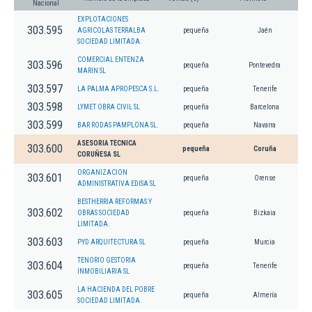
Nacional
EXPLOTACIONES
303.595
AGRICOLAS TERRALBA
pequeña
Jaén
SOCIEDAD LIMITADA.
COMERCIAL ENTENZA
303.596
pequeña
Pontevedra
MARIN SL
303.597
LA PALMA APROPESCA S.L.
pequeña
Tenerife
303.598
LYMET OBRA CIVIL SL
pequeña
Barcelona
303.599
BAR RODAS PAMPLONA SL.
pequeña
Navarra
ASESORIA TECNICA
303.600
pequeña
Coruña
CORUÑESA SL
ORGANIZACION
303.601
pequeña
Orense
ADMINISTRATIVA EDISA SL
BESTHERRIA REFORMAS Y
303.602
OBRAS SOCIEDAD
pequeña
Bizkaia
LIMITADA.
303.603
PYD ARQUITECTURA SL
pequeña
Murcia
TENORIO GESTORIA
303.604
pequeña
Tenerife
INMOBILIARIA SL
LA HACIENDA DEL POBRE
303.605
pequeña
Almería
SOCIEDAD LIMITADA.