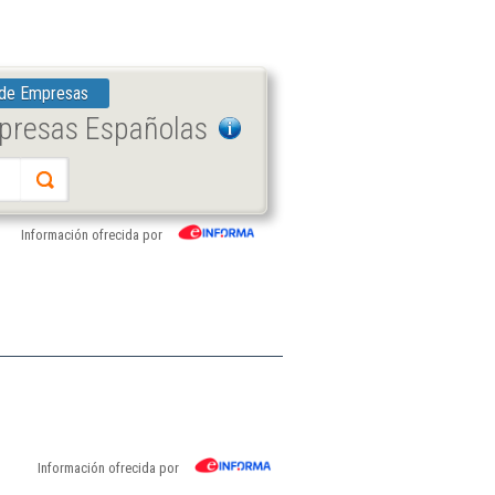
 de Empresas
mpresas Españolas
Información ofrecida por
Información ofrecida por