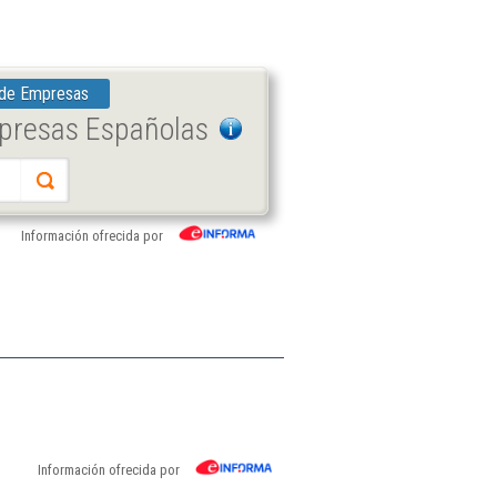
 de Empresas
mpresas Españolas
Información ofrecida por
Información ofrecida por