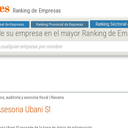
Ranking de Empresas
Ranking Sectorial
nal de Empresas
Ranking Provincial de Empresas
 de su empresa en el mayor Ranking de E
os, auditoría y asesoría fiscal | Navarra
sesoria Ubani Sl
ria Ubani Sl procede de la base de datos de información