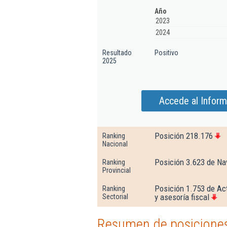
Año
2023
2024
Resultado
Positivo
2025
Accede al Inform
Posición 218.176
Ranking
Nacional
Posición 3.623 de Na
Ranking
Provincial
Posición 1.753 de Act
Ranking
y asesoría fiscal
Sectorial
Resumen de posiciones