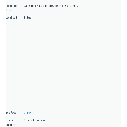
Domicilio
Calle gran via Diego Lopez de haro , 88 - U PB IZ
Social
Localidad
Bilbao
Teléfono
94442...
Forma
Sociedad limitada
Jurídica