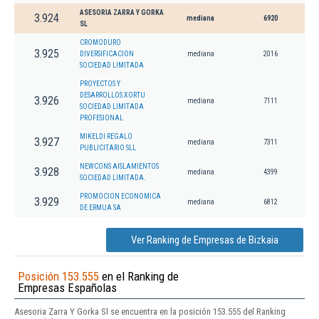
ASESORIA ZARRA Y GORKA
3.924
mediana
6920
SL
CROMODURO
3.925
DIVERSIFICACION
mediana
2016
SOCIEDAD LIMITADA
PROYECTOS Y
DESARROLLOS XORTU
3.926
mediana
7111
SOCIEDAD LIMITADA
PROFESIONAL
MIKELDI REGALO
3.927
mediana
7311
PUBLICITARIO SLL
NEWCONS AISLAMIENTOS
3.928
mediana
4399
SOCIEDAD LIMITADA.
PROMOCION ECONOMICA
3.929
mediana
6812
DE ERMUA SA
Ver Ranking de Empresas de Bizkaia
Posición 153.555
en el Ranking de
Empresas Españolas
Asesoria Zarra Y Gorka Sl se encuentra en la posición 153.555 del Ranking