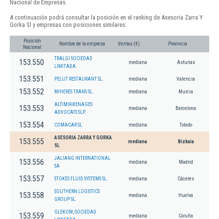
Nacional de Empresas.
A continuación podrá consultar la posición en el ranking de Asesoria Zarra Y
Gorka Sl y empresas con posiciones similares:
Posición
Nombre de la empresa
Ventas (€)
Provincia
Nacional
TRALGI SOCIEDAD
153.550
mediana
Asturias
LIMITADA.
153.551
PELUT RESTAURANT SL.
mediana
Valencia
153.552
MIHERES TRANS SL.
mediana
Murcia
ALTIMIR-BENAGES
153.553
mediana
Barcelona
ADVOCATS SLP.
153.554
COMACAR SL
mediana
Toledo
ASESORIA ZARRA Y GORKA
153.555
mediana
Bizkaia
SL
JALIANG INTERNATIONAL
153.556
mediana
Madrid
SA
153.557
STOKES FLUID SYSTEMS SL.
mediana
Cáceres
SOUTHERN LOGISTICS
153.558
mediana
Huelva
GROUP SL.
GLEKOM, SOCIEDAD
153.559
mediana
Coruña