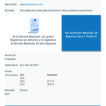
Página Web
www.gestoriazarra.com
Actividad
Actividades de contabilidad, teneduría de libros, auditoría y asesoría fiscal
Ver el Informe Ampliado de
Asesoria Zarra Y Gorka Sl
Ve el Informe Ampliado. ¡Es gratis!
Regístrese en eInforma y le regalamos
el Informe Ampliado de esta empresa
Número de
empleados
Capital Social
De 3.100 a 60.000 €
Ventas
Año
Variación
últimos años
2022
2023
33,11 %
2024
48,99 %
Resultado
Positivo
2024