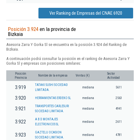
Ver Ranking de Empresas del CNAE 6920
Posición 3.924
en la provincia de
Bizkaia
Asesoria Zarra Y Gorka Sl se encuentra en la posición 3.924 del Ranking de
Bizkaia.
A continuación podrá consultar la posición en el ranking de Asesoria Zarra Y
Gorka Sl y empresas con posiciones similares:
Posición
Sector
Nombre de la empresa
Ventas (€)
Provincia
Actividad
TATAKI SUSHI SOCIEDAD
3.919
mediana
5611
LIMITADA.
3.920
HERRAMIENTAS ERDEKO SL
mediana
2563
TRANSPORTES CARLESURI
3.921
mediana
4941
SOCIEDAD LIMITADA.
A B D MONTAJES
3.922
mediana
2611
ELECTRONICOS SL
GAZTELU OCASION
3.923
mediana
4781
SOCIEDAD LIMITADA.