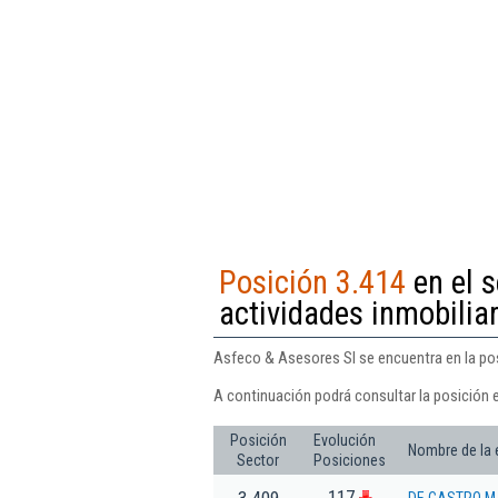
Posición 3.414
en el s
actividades inmobilia
Asfeco & Asesores Sl se encuentra en la posi
A continuación podrá consultar la posición 
Posición
Evolución
Nombre de la
Sector
Posiciones
117
3.409
DE CASTRO M