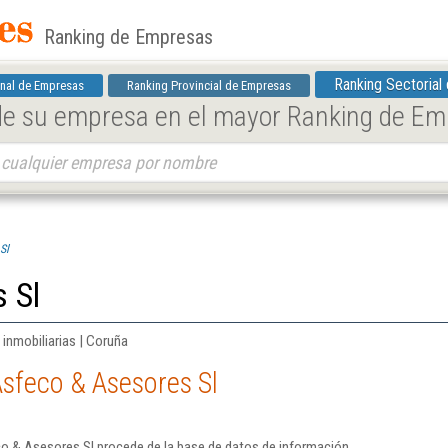
Ranking de Empresas
Ranking Sectorial
nal de Empresas
Ranking Provincial de Empresas
 de su empresa en el mayor Ranking de E
Sl
 Sl
 inmobiliarias | Coruña
sfeco & Asesores Sl
o & Asesores Sl procede de la base de datos de información