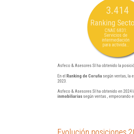
3.414
Ranking Secto
CNAE 6831:
Servicios de
intermediación
para activida...
Asfeco & Asesores Sl ha obtenido la posici
En el
Ranking de Coruña
según ventas, la 
2023.
Asfeco & Asesores Sl ha obtenido en 2024 la
inmobiliarias
según ventas , empeorando en
Evolución posiciones 2