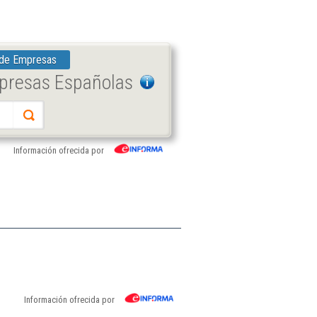
 de Empresas
mpresas Españolas
Información ofrecida por
Información ofrecida por