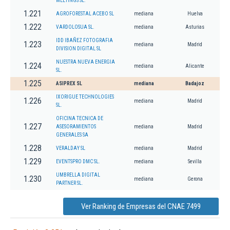
MEETINGS SL.
1.221
AGROFORESTAL ACEBO SL
mediana
Huelva
1.222
VARDOLOSUA SL.
mediana
Asturias
IDD IBAÑEZ FOTOGRAFIA
1.223
mediana
Madrid
DIVISION DIGITAL SL
NUESTRA NUEVA ENERGIA
1.224
mediana
Alicante
SL.
1.225
ASIPREX SL
mediana
Badajoz
IXORIGUE TECHNOLOGIES
1.226
mediana
Madrid
SL.
OFICINA TECNICA DE
1.227
ASESORAMIENTOS
mediana
Madrid
GENERALES SA
1.228
VERALDAY SL
mediana
Madrid
1.229
EVENTSPRO DMC SL.
mediana
Sevilla
UMBRELLA DIGITAL
1.230
mediana
Gerona
PARTNER SL.
Ver Ranking de Empresas del CNAE 7499