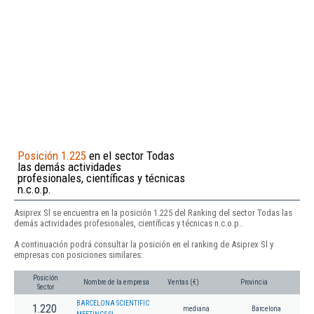
Posición 1.225
en el sector Todas
las demás actividades
profesionales, científicas y técnicas
n.c.o.p.
Asiprex Sl se encuentra en la posición 1.225 del Ranking del sector Todas las
demás actividades profesionales, científicas y técnicas n.c.o.p..
A continuación podrá consultar la posición en el ranking de Asiprex Sl y
empresas con posiciones similares:
Posición
Nombre de la empresa
Ventas (€)
Provincia
Sector
BARCELONA SCIENTIFIC
1.220
mediana
Barcelona