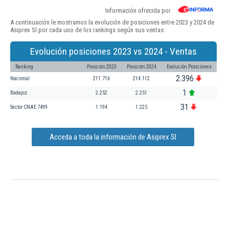
Información ofrecida por
A continuación le mostramos la evolución de posiciones entre 2023 y 2024 de
Asiprex Sl por cada uno de los rankings según sus ventas:
Evolución posiciones 2023 vs 2024 - Ventas
Ranking
Posición 2023
Posición 2024
Evolución Posiciones
2.396
Nacional
211.716
214.112
1
Badajoz
2.252
2.251
31
Sector CNAE 7499
1.194
1.225
Acceda a toda la información de Asiprex Sl