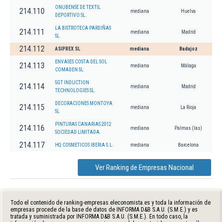
ONUBENSE DE TEXTIL
214.110
mediana
Huelva
DEPORTIVO SL.
LA BISTROTECA PARDIÑAS
214.111
mediana
Madrid
SL.
214.112
ASIPREX SL
mediana
Badajoz
ENVASES COSTA DEL SOL
214.113
mediana
Málaga
COMADEN SL.
SGT INDUCTION
214.114
mediana
Madrid
TECHNOLOGIES SL.
DECORACIONES MONTOYA
214.115
mediana
La Rioja
SL
PINTURAS CANARIAS 2012
214.116
mediana
Palmas (las)
SOCIEDAD LIMITADA.
214.117
HQ COSMETICOS IBERIA S.L.
mediana
Barcelona
Ver Ranking de Empresas Nacional
Todo el contenido de ranking-empresas.eleconomista.es y toda la información de
empresas procede de la base de datos de INFORMA D&B S.A.U. (S.M.E.) y es
tratada y suministrada por INFORMA D&B S.A.U. (S.M.E.). En todo caso, la