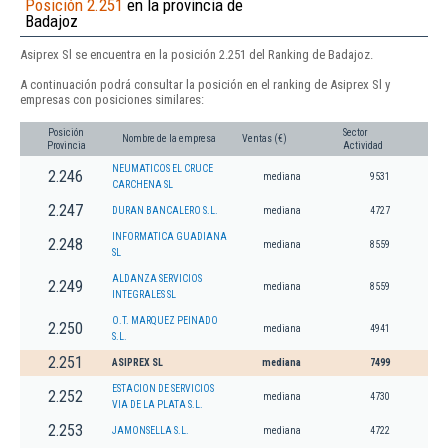
Posición 2.251
en la provincia de
Badajoz
Asiprex Sl se encuentra en la posición 2.251 del Ranking de Badajoz.
A continuación podrá consultar la posición en el ranking de Asiprex Sl y
empresas con posiciones similares:
Posición
Sector
Nombre de la empresa
Ventas (€)
Provincia
Actividad
NEUMATICOS EL CRUCE
2.246
mediana
9531
CARCHENA SL
2.247
DURAN BANCALERO S.L.
mediana
4727
INFORMATICA GUADIANA
2.248
mediana
8559
SL
ALDANZA SERVICIOS
2.249
mediana
8559
INTEGRALES SL
O.T. MARQUEZ PEINADO
2.250
mediana
4941
S.L.
2.251
ASIPREX SL
mediana
7499
ESTACION DE SERVICIOS
2.252
mediana
4730
VIA DE LA PLATA S.L.
2.253
JAMONSELLA S.L.
mediana
4722