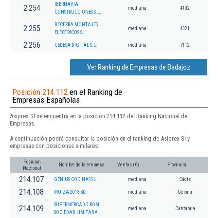
IBERNAVIA
2.254
mediana
4102
CONSTRUCCIONES S.L.
BECERRA MONTAJES
2.255
mediana
4321
ELECTRICOS SL
2.256
CEDESA DIGITAL S.L.
mediana
7112
Ver Ranking de Empresas de Badajoz
Posición 214.112
en el Ranking de
Empresas Españolas
Asiprex Sl se encuentra en la posición 214.112 del Ranking Nacional de
Empresas.
A continuación podrá consultar la posición en el ranking de Asiprex Sl y
empresas con posiciones similares:
Posición
Nombre de la empresa
Ventas (€)
Provincia
Nacional
214.107
GENIUS COCINAS SL
mediana
Cádiz
214.108
MUIZA 2013 SL.
mediana
Gerona
SUPERMERCADO ROMI
214.109
mediana
Cantabria
SOCIEDAD LIMITADA