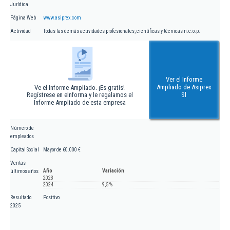
Jurídica
Página Web
www.asiprex.com
Actividad
Todas las demás actividades profesionales, científicas y técnicas n.c.o.p.
Ver el Informe
Ampliado de Asiprex
Ve el Informe Ampliado. ¡Es gratis!
Regístrese en eInforma y le regalamos el
Sl
Informe Ampliado de esta empresa
Número de
empleados
Capital Social
Mayor de 60.000 €
Ventas
Año
Variación
últimos años
2023
2024
9,5 %
Resultado
Positivo
2025