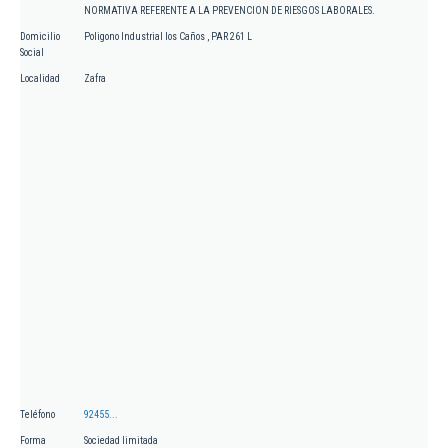
NORMATIVA REFERENTE A LA PREVENCION DE RIESGOS LABORALES.
Domicilio
Poligono Industrial los Caños , PAR 261 L
Social
Localidad
Zafra
Teléfono
92455...
Forma
Sociedad limitada