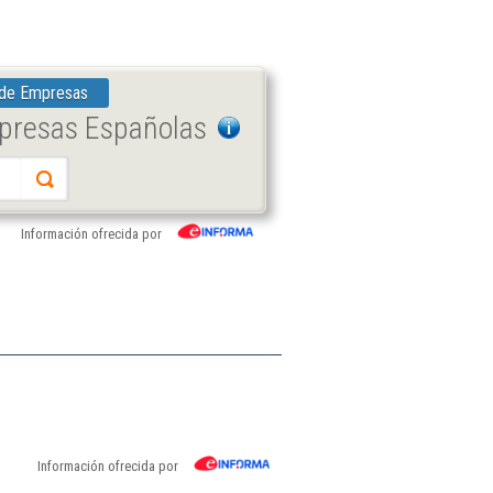
 de Empresas
mpresas Españolas
Información ofrecida por
Información ofrecida por