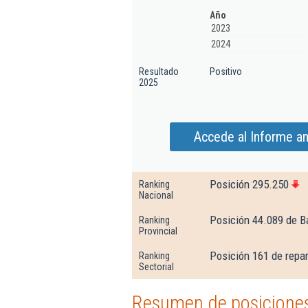
Año
2023
2024
Resultado
Positivo
2025
Accede al Informe am
Posición 295.250
Ranking
Nacional
Posición 44.089 de B
Ranking
Provincial
Posición 161 de repa
Ranking
Sectorial
Resumen de posiciones 