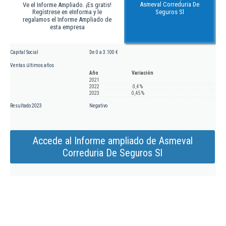
Asmeval Correduria De
Ve el Informe Ampliado. ¡Es gratis!
Regístrese en eInforma y le
Seguros Sl
regalamos el Informe Ampliado de
esta empresa
Capital Social
De 0 a 3.100 €
Ventas últimos años
Año
Variación
2021
2022
-3,4 %
2023
0,45 %
Resultado 2023
Negativo
Accede al Informe ampliado de Asmeval
Correduria De Seguros Sl