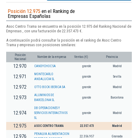
Posición 12.975
en el Ranking de
Empresas Españolas
Asoc Centro Trama se encuentra en la posición 12.975 del Ranking Nacional de
Empresas , con una facturación de 22.357.473 €.
A continuación podrá consultar la posición en el ranking de Asoc Centro
Trama y empresas con posiciones similares:
Posición
Nombre de la empresa
Ventas (€)
Provincia
Nacional
12.970
CANDYCHOC SA
grande
Madrid
MONTECARLO
12.971
grande
Sevilla
ANDALUCIA SL
12.972
OTTO BOCK IBERICA SA
grande
Madrid
ALUMINIOS DE
12.973
grande
Barcelona
BARCELONA SL
DB OPERACIONES Y
12.974
SERVICIOS INTERACTIVOS
grande
Madrid
SL
12.975
ASOC CENTRO TRAMA
22.357.473
Madrid
PENALVA ALIMENTACION
12.976
22.356.957
Granada