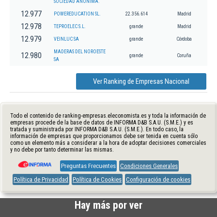
SOCIEDAD ANONIMA.
12.977
POWEREDUCATION SL.
22.356.614
Madrid
12.978
TEPROELEC S.L.
grande
Madrid
12.979
VEINLUC SA
grande
Córdoba
MADERAS DEL NOROESTE
12.980
grande
Coruña
SA
Ver Ranking de Empresas Nacional
Todo el contenido de ranking-empresas.eleconomista.es y toda la información de
empresas procede de la base de datos de INFORMA D&B S.A.U. (S.M.E.) y es
tratada y suministrada por INFORMA D&B S.A.U. (S.M.E.). En todo caso, la
información de empresas que proporcionamos debe ser tenida en cuenta sólo
como un elemento más a considerar a la hora de adoptar decisiones comerciales
y no debe por tanto determinar las mismas.
Preguntas Frecuentes
Condiciones Generales
Política de Privacidad
Política de Cookies
Configuración de cookies
Hay más por ver