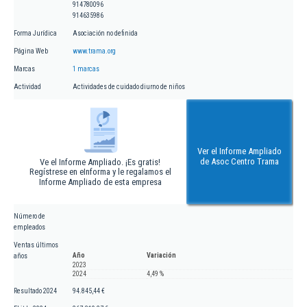
914780096
914635986
Forma Jurídica
Asociación no definida
Página Web
www.trama.org
Marcas
1 marcas
Actividad
Actividades de cuidado diurno de niños
Ver el Informe Ampliado
de Asoc Centro Trama
Ve el Informe Ampliado. ¡Es gratis!
Regístrese en eInforma y le regalamos el
Informe Ampliado de esta empresa
Número de
empleados
Ventas últimos
Año
Variación
años
2023
2024
4,49 %
Resultado 2024
94.845,44 €