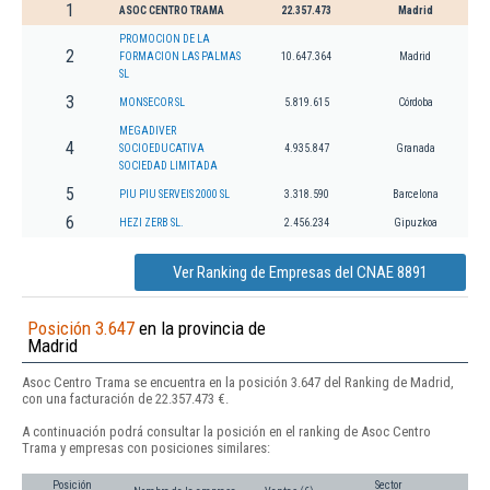
1
ASOC CENTRO TRAMA
22.357.473
Madrid
PROMOCION DE LA
2
FORMACION LAS PALMAS
10.647.364
Madrid
SL
3
MONSECOR SL
5.819.615
Córdoba
MEGADIVER
4
SOCIOEDUCATIVA
4.935.847
Granada
SOCIEDAD LIMITADA
5
PIU PIU SERVEIS 2000 SL
3.318.590
Barcelona
6
HEZI ZERB SL.
2.456.234
Gipuzkoa
Ver Ranking de Empresas del CNAE 8891
Posición 3.647
en la provincia de
Madrid
Asoc Centro Trama se encuentra en la posición 3.647 del Ranking de Madrid,
con una facturación de 22.357.473 €.
A continuación podrá consultar la posición en el ranking de Asoc Centro
Trama y empresas con posiciones similares:
Posición
Sector