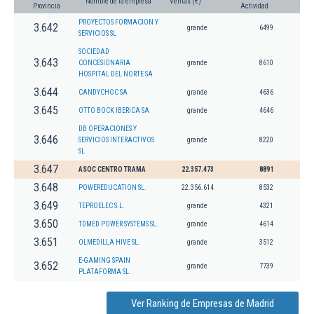
Nombre de la empresa
Ventas (€)
Provincia
Actividad
PROYECTOS FORMACION Y
3.642
grande
6499
SERVICIOS SL
SOCIEDAD
3.643
CONCESIONARIA
grande
8610
HOSPITAL DEL NORTE SA
3.644
CANDYCHOC SA
grande
4636
3.645
OTTO BOCK IBERICA SA
grande
4646
DB OPERACIONES Y
3.646
SERVICIOS INTERACTIVOS
grande
8220
SL
3.647
ASOC CENTRO TRAMA
22.357.473
8891
3.648
POWEREDUCATION SL.
22.356.614
8532
3.649
TEPROELEC S.L.
grande
4321
3.650
TDMED POWER SYSTEMS SL.
grande
4614
3.651
OLMEDILLA HIVE SL.
grande
3512
E-GAMING SPAIN
3.652
grande
7739
PLATAFORMA SL.
Ver Ranking de Empresas de Madrid