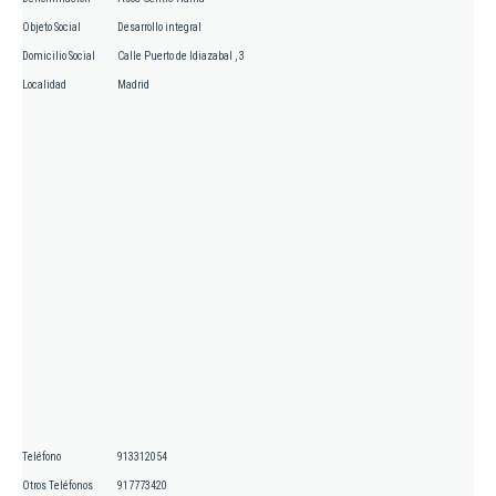
Objeto Social
Desarrollo integral
Domicilio Social
Calle Puerto de Idiazabal , 3
Localidad
Madrid
Teléfono
913312054
Otros Teléfonos
917773420